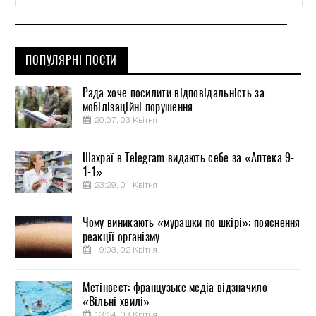
ПОПУЛЯРНІ ПОСТИ
Рада хоче посилити відповідальність за
мобілізаційні порушення
20:07, 03 Квітня
Шахраї в Telegram видають себе за «Аптека 9-
1-1»
23:29, 01 Квітня
Чому виникають «мурашки по шкірі»: пояснення
реакції організму
19:03, 02 Квітня
Метінвест: французьке медіа відзначило
«Вільні хвилі»
13:24, 03 Квітня