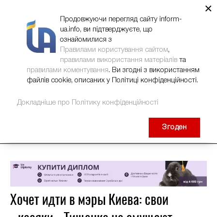
×
НОВИНИ
РЕКЛАМА
INFORM-UA
КОНТАКТИ
Продовжуючи перегляд сайту inform-
ua.info, ви підтверджуєте, що
ознайомилися з
Правилами користування сайтом
,
правилами використання матеріалів
та
правилами коментування
. Ви згодні з використанням
файлів cookie, описаних у Політиці конфіденційності.
Докладніше про Політику конфіденційності
Згоден
Хочет идти в мэры Киева: свои