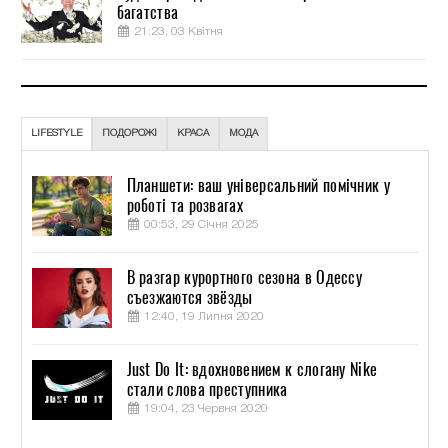
багатства
21:23, 03 Квітня
LIFESTYLE
ПОДОРОЖІ
КРАСА
МОДА
Планшети: ваш універсальний помічник у
роботі та розвагах
00:53, 29 Січня 2025
В разгар курортного сезона в Одессу
съезжаются звёзды
12:40, 19 Липня 2020
Just Do It: вдохновением к слогану Nike
стали слова преступника
19:04, 23 Червня 2020