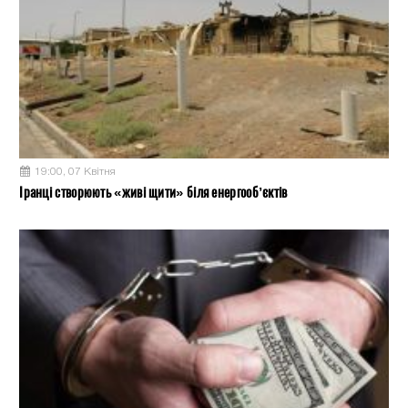
19:00, 07 Квітня
Іранці створюють «живі щити» біля енергооб’єктів