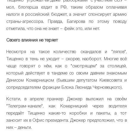
Тищенко" угрожал ей даже "разборками" с участием СБУ –
мол, блогерша ездит в РФ, таким образом оплачивая
налоги в российский бюджет, а значит спонсирует армию
страны-агрессора. Правда, Багирова по этому поводу
отметила, что она не знает – фейк это, или нет.
Своего влияния не теряет
Несмотря на такое количество скандалов и "ляпов",
Тищенко в тень не уходит – скорее, наоборот. Многие всё
чаще говорят о нём, как о "смотрящем" за столицей,
который действует в тандеме со своим давним знакомым
Денисом Комарницком (бывшим депутатом Киевсовета и
сопредседателем фракции Блока Леонида Черновецкого).
Кстати, в апреле пранкер Джокер выложил на своём
"Телеграм-канале", как Комарницкий через водителя
передаёт Тищенко какие-то коробки и пакеты, а тот
заносит их в Офис президента. Джокер предположил, что в
них – деньги.