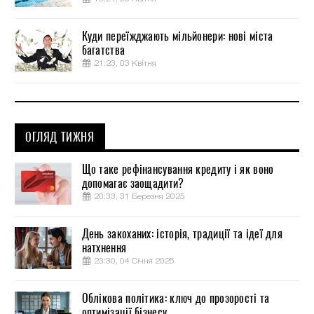
Куди переїжджають мільйонери: нові міста
багатства
21:23, 03 Квітня
ОГЛЯД ТИЖНЯ
Що таке рефінансування кредиту і як воно
допомагає заощадити?
20:33, 31 Березня 2025
День закоханих: історія, традиції та ідеї для
натхнення
23:30, 04 Січня 2025
Облікова політика: ключ до прозорості та
оптимізації бізнесу