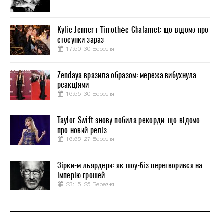
Kylie Jenner і Timothée Chalamet: що відомо про
стосунки зараз
17:50, 30 Березня
Zendaya вразила образом: мережа вибухнула
реакціями
16:55, 30 Березня
Taylor Swift знову побила рекорди: що відомо
про новий реліз
16:55, 27 Березня
Зірки-мільярдери: як шоу-біз перетворився на
імперію грошей
23:15, 25 Березня