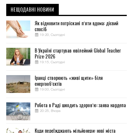
НЕЩОДАВНІ НОВИНИ
Як відновити потріскані п’яти вдома: дієвий
спосіб
19:20, Сьогодні
В Україні стартував ювілейний Global Teacher
Prize-2026
19:15, Сьогодні
Іранці створюють «живі щити» біля
енергооб’єктів
19:00, Сьогодні
Робота в Раді шкодить здоров’ю: заява нардепа
20:25, Вчора
Куди переїжджають мільйонери: нові міста