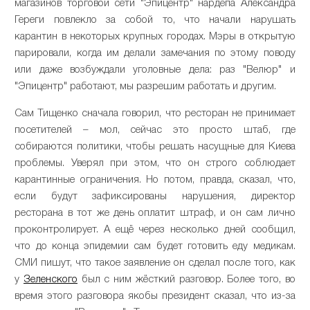
магазинов торговой сети "Эпицентр" нардепа Александра
Гереги повлекло за собой то, что начали нарушать
карантин в некоторых крупных городах. Мэры в открытую
парировали, когда им делали замечания по этому поводу
или даже возбуждали уголовные дела: раз "Велюр" и
"Эпицентр" работают, мы разрешим работать и другим.
Сам Тищенко сначала говорил, что ресторан не принимает
посетителей – мол, сейчас это просто штаб, где
собираются политики, чтобы решать насущные для Киева
проблемы. Уверял при этом, что он строго соблюдает
карантинные ограничения. Но потом, правда, сказал, что,
если будут зафиксированы нарушения, директор
ресторана в тот же день оплатит штраф, и он сам лично
проконтролирует. А ещё через несколько дней сообщил,
что до конца эпидемии сам будет готовить еду медикам.
СМИ пишут, что такое заявление он сделал после того, как
у
Зеленского
был с ним жёсткий разговор. Более того, во
время этого разговора якобы президент сказал, что из-за