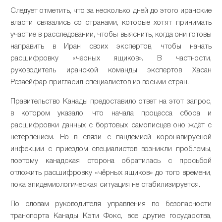
Следует отметить, что за несколько дней до этого иранские
власти связались со странами, которые хотят принимать
участие в расследовании, чтобы выяснить, когда они готовы
направить в Иран своих экспертов, чтобы начать
расшифровку «чёрных ящиков». В частности,
руководитель иранской команды экспертов Хасан
Резаейфар пригласил специалистов из восьми стран.
Правительство Канады предоставило ответ на этот запрос,
в котором указало, что начала процесса сбора и
расшифровки данных с бортовых самописцев оно ждёт с
нетерпением. Но в связи с пандемией коронавирусной
инфекции с приездом специалистов возникли проблемы,
поэтому канадская сторона обратилась с просьбой
отложить расшифровку «чёрных ящиков» до того времени,
пока эпидемиологическая ситуация не стабилизируется.
По словам руководителя управления по безопасности
транспорта Канады Кэти Фокс, все другие государства,