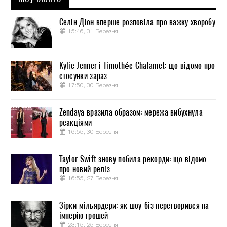
Селін Діон вперше розповіла про важку хворобу
15:46, 31 Березня
Kylie Jenner і Timothée Chalamet: що відомо про
стосунки зараз
17:50, 30 Березня
Zendaya вразила образом: мережа вибухнула
реакціями
16:55, 30 Березня
Taylor Swift знову побила рекорди: що відомо
про новий реліз
16:55, 27 Березня
Зірки-мільярдери: як шоу-біз перетворився на
імперію грошей
23:15, 25 Березня