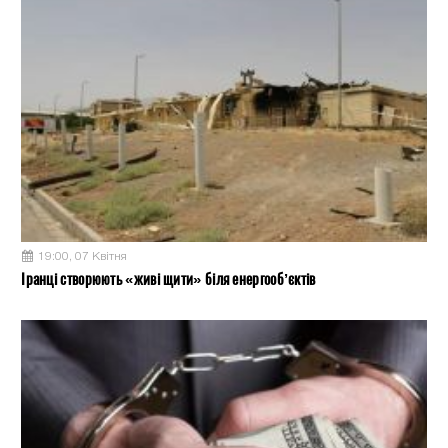
19:00, 07 Квітня
Іранці створюють «живі щити» біля енергооб’єктів