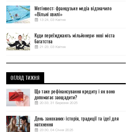
Метінвест: французьке медіа відзначило
«Вільні хвилі»
13:24, 03 Квітня
Куди переїжджають мільйонери: нові міста
багатства
21:23, 03 Квітня
ОГЛЯД ТИЖНЯ
Що таке рефінансування кредиту і як воно
допомагає заощадити?
20:33, 31 Березня 2025
День закоханих: історія, традиції та ідеї для
натхнення
23:30, 04 Січня 2025