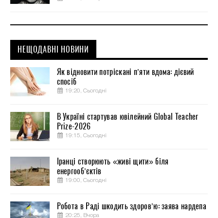
НЕЩОДАВНІ НОВИНИ
Як відновити потріскані п’яти вдома: дієвий
спосіб
19:20, Сьогодні
В Україні стартував ювілейний Global Teacher
Prize-2026
19:15, Сьогодні
Іранці створюють «живі щити» біля
енергооб’єктів
19:00, Сьогодні
Робота в Раді шкодить здоров’ю: заява нардепа
20:25, Вчора