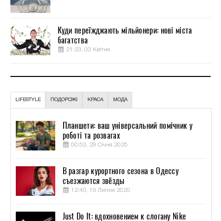
Куди переїжджають мільйонери: нові міста
багатства
21:23, 03 Квітня
LIFESTYLE
ПОДОРОЖІ
КРАСА
МОДА
Планшети: ваш універсальний помічник у
роботі та розвагах
00:53, 29 Січня 2025
В разгар курортного сезона в Одессу
съезжаются звёзды
12:40, 19 Липня 2020
Just Do It: вдохновением к слогану Nike