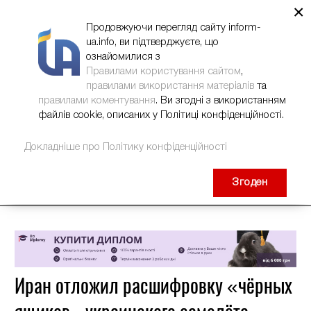
×
НОВИНИ
РЕКЛАМА
INFORM-UA
КОНТАКТИ
Продовжуючи перегляд сайту inform-
ua.info, ви підтверджуєте, що
ознайомилися з
Правилами користування сайтом
,
правилами використання матеріалів
та
правилами коментування
. Ви згодні з використанням
файлів cookie, описаних у Політиці конфіденційності.
Докладніше про Політику конфіденційності
Згоден
Иран отложил расшифровку «чёрных