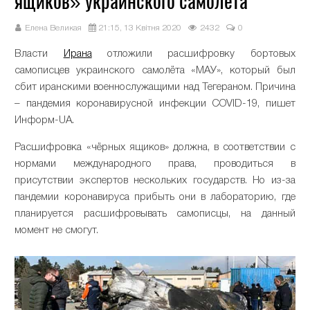
ящиков» украинского самолёта
Елена Великая
21:15, 13 Квітня 2020
2432
0
Власти
Ирана
отложили расшифровку бортовых
самописцев украинского самолёта «МАУ», который был
сбит иранскими военнослужащими над Тегераном. Причина
– пандемия коронавирусной инфекции COVID-19, пишет
Информ-UA.
Расшифровка «чёрных ящиков» должна, в соответствии с
нормами международного права, проводиться в
присутствии экспертов нескольких государств. Но из-за
пандемии коронавируса прибыть они в лабораторию, где
планируется расшифровывать самописцы, на данный
момент не смогут.