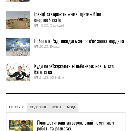
Іранці створюють «живі щити» біля
енергооб’єктів
19:00, Сьогодні
Робота в Раді шкодить здоров’ю: заява нардепа
20:25, Вчора
Куди переїжджають мільйонери: нові міста
багатства
21:23, 03 Квітня
LIFESTYLE
ПОДОРОЖІ
КРАСА
МОДА
Планшети: ваш універсальний помічник у
роботі та розвагах