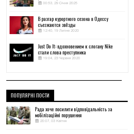
00:53, 29 Січня 2025
В разгар курортного сезона в Одессу
съезжаются звёзды
12:40, 19 Липня 2020
Just Do It: вдохновением к слогану Nike
стали слова преступника
19:04, 23 Червня 2020
ПОПУЛЯРНІ ПОСТИ
Рада хоче посилити відповідальність за
мобілізаційні порушення
20:07, 03 Квітня