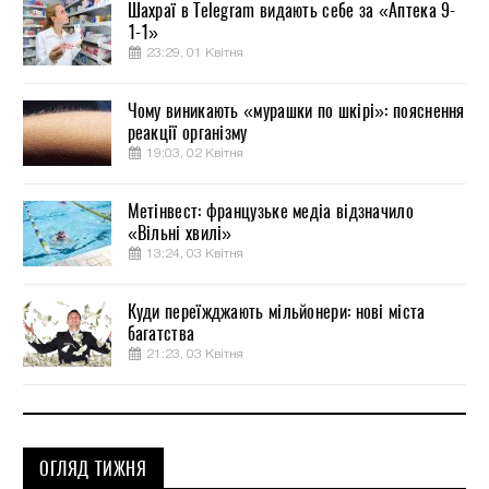
Шахраї в Telegram видають себе за «Аптека 9-
1-1»
23:29, 01 Квітня
Чому виникають «мурашки по шкірі»: пояснення
реакції організму
19:03, 02 Квітня
Метінвест: французьке медіа відзначило
«Вільні хвилі»
13:24, 03 Квітня
Куди переїжджають мільйонери: нові міста
багатства
21:23, 03 Квітня
ОГЛЯД ТИЖНЯ