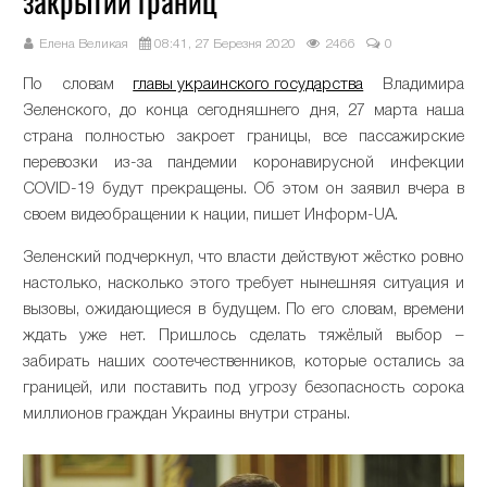
закрытии границ
Елена Великая
08:41, 27 Березня 2020
2466
0
По словам
главы украинского государства
Владимира
Зеленского, до конца сегодняшнего дня, 27 марта наша
страна полностью закроет границы, все пассажирские
перевозки из-за пандемии коронавирусной инфекции
COVID-19 будут прекращены. Об этом он заявил вчера в
своем видеобращении к нации, пишет Информ-UA.
Зеленский подчеркнул, что власти действуют жёстко ровно
настолько, насколько этого требует нынешняя ситуация и
вызовы, ожидающиеся в будущем. По его словам, времени
ждать уже нет. Пришлось сделать тяжёлый выбор –
забирать наших соотечественников, которые остались за
границей, или поставить под угрозу безопасность сорока
миллионов граждан Украины внутри страны.