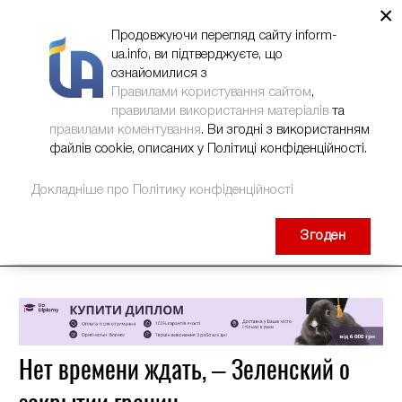
×
НОВИНИ
РЕКЛАМА
INFORM-UA
КОНТАКТИ
Продовжуючи перегляд сайту inform-
ua.info, ви підтверджуєте, що
ознайомилися з
Правилами користування сайтом
,
правилами використання матеріалів
та
правилами коментування
. Ви згодні з використанням
файлів cookie, описаних у Політиці конфіденційності.
Докладніше про Політику конфіденційності
Згоден
Нет времени ждать, – Зеленский о