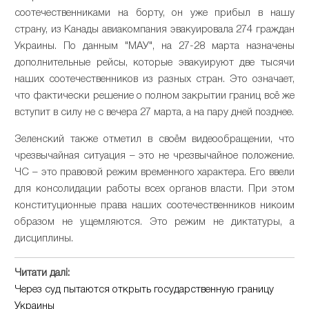
соотечественниками на борту, он уже прибыл в нашу
страну, из Канады авиакомпания эвакуировала 274 граждан
Украины. По данным "МАУ", на 27-28 марта назначены
дополнительные рейсы, которые эвакуируют две тысячи
наших соотечественников из разных стран. Это означает,
что фактически решение о полном закрытии границ всё же
вступит в силу не с вечера 27 марта, а на пару дней позднее.
Зеленский также отметил в своём видеообращении, что
чрезвычайная ситуация – это не чрезвычайное положение.
ЧС – это правовой режим временного характера. Его ввели
для консолидации работы всех органов власти. При этом
конституционные права наших соотечественников никоим
образом не ущемляются. Это режим не диктатуры, а
дисциплины.
Читати далі:
Через суд пытаются открыть государственную границу
Украины