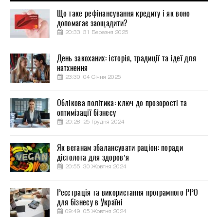
Що таке рефінансування кредиту і як воно
допомагає заощадити?
20:33, 31 Березня 2025
День закоханих: історія, традиції та ідеї для
натхнення
23:30, 04 Січня 2025
Облікова політика: ключ до прозорості та
оптимізації бізнесу
20:28, 25 Грудня 2024
Як веганам збалансувати раціон: поради
дієтолога для здоров’я
20:55, 30 Жовтня 2024
Реєстрація та використання програмного РРО
для бізнесу в Україні
09:49, 05 Жовтня 2024