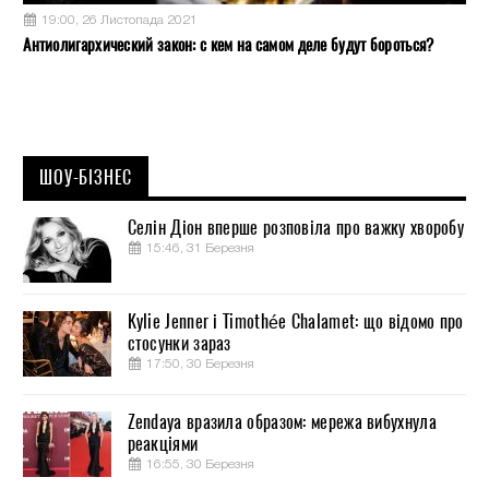
19:00, 26 Листопада 2021
Антиолигархический закон: с кем на самом деле будут бороться?
ШОУ-БІЗНЕС
Селін Діон вперше розповіла про важку хворобу
15:46, 31 Березня
Kylie Jenner і Timothée Chalamet: що відомо про
стосунки зараз
17:50, 30 Березня
Zendaya вразила образом: мережа вибухнула
реакціями
16:55, 30 Березня