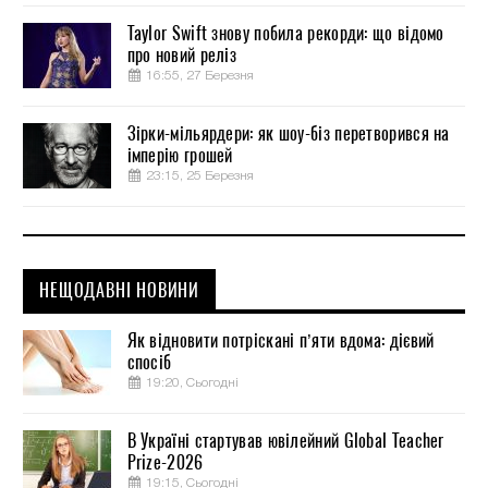
Taylor Swift знову побила рекорди: що відомо
про новий реліз
16:55, 27 Березня
Зірки-мільярдери: як шоу-біз перетворився на
імперію грошей
23:15, 25 Березня
НЕЩОДАВНІ НОВИНИ
Як відновити потріскані п’яти вдома: дієвий
спосіб
19:20, Сьогодні
В Україні стартував ювілейний Global Teacher
Prize-2026
19:15, Сьогодні