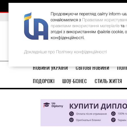
НОВИНИ
РЕКЛАМА
INFORM-UA
КОНТАКТИ
Продовжуючи перегляд сайту inform-ua.i
ВИБІР РЕДАКЦІЇ
В Україні стартував ювілейний Glo
ознайомилися з
Правилами користуван
правилами використання матеріалів
та
згодні з використанням файлів cookie, 
конфіденційності.
Докладніше про Політику конфіденційності
НОВИНИ УКРАЇНИ
СВІТОВІ НОВИНИ
ПОЛІ
ПОДОРОЖІ
ШОУ-БІЗНЕС
СТИЛЬ ЖИТТЯ