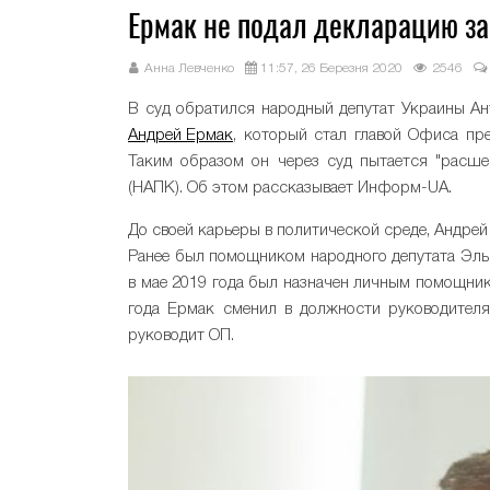
Ермак не подал декларацию за 
Анна Левченко
11:57, 26 Березня 2020
2546
В суд обратился народный депутат Украины Ант
Андрей Ермак
, который стал главой Офиса пр
Таким образом он через суд пытается "расше
(НАПК). Об этом рассказывает Информ-UA.
До своей карьеры в политической среде, Андре
Ранее был помощником народного депутата Эльбр
в мае 2019 года был назначен личным помощни
года Ермак сменил в должности руководителя
руководит ОП.