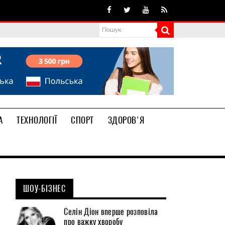
А
ТЕХНОЛОГІЇ
СПОРТ
ЗДОРОВ'Я
ШОУ-БІЗНЕС
Селін Діон вперше розповіла
про важку хворобу