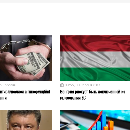
26 Березня
09:55, 03 Червня 2022
активізувалися антикорупційні
Венгрия рискует быть исключенной из
ання
голосования ЕС