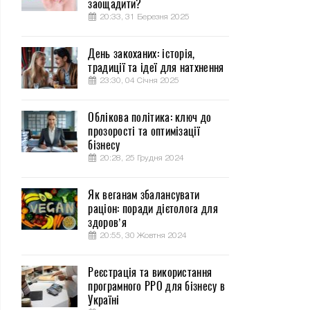
заощадити?
20:33, 31 Березня 2025
День закоханих: історія,
традиції та ідеї для натхнення
23:30, 04 Січня 2025
Облікова політика: ключ до
прозорості та оптимізації
бізнесу
20:28, 25 Грудня 2024
Як веганам збалансувати
раціон: поради дієтолога для
здоров’я
20:55, 30 Жовтня 2024
Реєстрація та використання
програмного РРО для бізнесу в
Україні