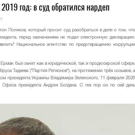
2019 год: в суд обратился нардеп
0
он Поляков, который просит суд разобраться в деле о том, чт
езидента, перед назначением не подал электронную декларацию
велить" Национальное агентство по предотвращению коррупци
й Ермак был занят как в юридической, так и продюсерской сфере
уса Тадеева ("Партия Регионов"), на протяжении трёх созывов, 
ком президента Украины Владимира Зеленского. 11 февраля 202
 Офиса президента Андрея Богдана. С тех пор он по сей ден