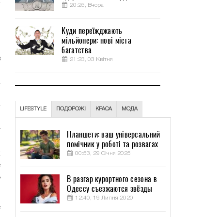
к
20:25, Вчора
,
и
Куди переїжджають
я
мільйонери: нові міста
и
багатства
в
21:23, 03 Квітня
LIFESTYLE
ПОДОРОЖІ
КРАСА
МОДА
й
т
Планшети: ваш універсальний
о
помічник у роботі та розвагах
к
00:53, 29 Січня 2025
е
ь
В разгар курортного сезона в
Одессу съезжаются звёзды
12:40, 19 Липня 2020
е