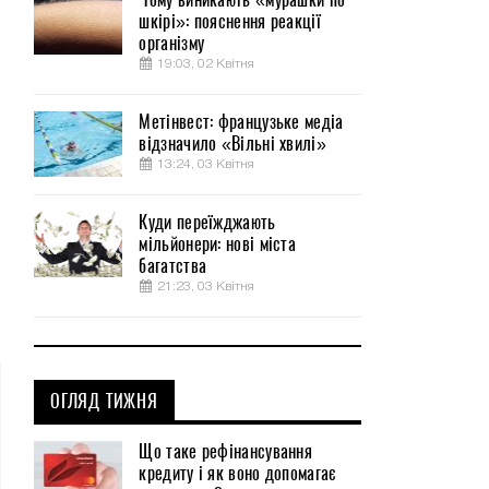
шкірі»: пояснення реакції
організму
19:03, 02 Квітня
Метінвест: французьке медіа
відзначило «Вільні хвилі»
13:24, 03 Квітня
Куди переїжджають
мільйонери: нові міста
багатства
21:23, 03 Квітня
ОГЛЯД ТИЖНЯ
Що таке рефінансування
кредиту і як воно допомагає