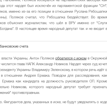
од. Напомним, Поляков избирался на парламентских выборах ка
года этот нардеп был исключён из парламентской фракции "СН"
яков, именно из-за его позиции в отношении Руслана Рябошапк
ины). Поляков считал, что Рябошапка бездействует. Во врем
ков объяснил журналистам, что шёл в ВРУ именно от "Слуг
 Богдана". В настоящее время народный депутат так и не входит 
банковские счета
 власти Украины, Антон Поляков
обратился с иском
в Окружно
 числится глава НАПК Александр Новиков. Нардеп через суд хоче
президенту Украины Владимиру Зеленскому, в котором речь идёт 
я в отношении Андрея Ермака. Поводом для расследования, ка
ии Ермака как кандидата на должность руководителя ОП. Кром
тельно Новикова, которого народный депутат требует признат
ижений" противоправным.
. Фигурантов дела, указанных в иске, не будут уведомлять о ход