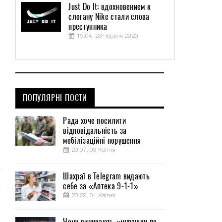
Just Do It: вдохновением к
слогану Nike стали слова
преступника
19:04, 23 Червня 2020
ПОПУЛЯРНІ ПОСТИ
Рада хоче посилити
відповідальність за
мобілізаційні порушення
20:07, 03 Квітня
Шахраї в Telegram видають
себе за «Аптека 9-1-1»
23:29, 01 Квітня
Чому виникають «мурашки по