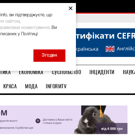
×
nfo, ви підтверджуєте, що
bal Teacher Prize-2026
ня сайтом
,
правилами коментування
. Ви
описаних у Політиці
Згоден
ТИКА
ЕКОНОМІКА
СУСПІЛЬСТВО
ІНЦИДЕНТИ
НАУК
КРАСА
МОДА
INFORMTV