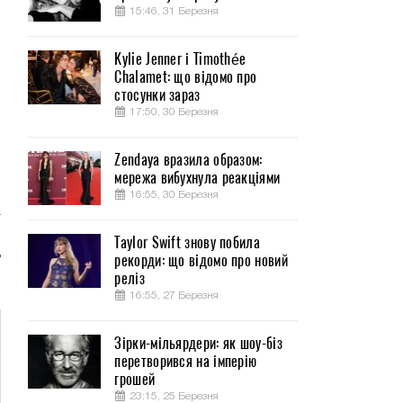
15:46, 31 Березня
Kylie Jenner і Timothée
Chalamet: що відомо про
о
стосунки зараз
.
17:50, 30 Березня
и
Zendaya вразила образом:
мережа вибухнула реакціями
.
16:55, 30 Березня
а
0
Taylor Swift знову побила
ь
рекорди: що відомо про новий
реліз
16:55, 27 Березня
Зірки-мільярдери: як шоу-біз
перетворився на імперію
грошей
23:15, 25 Березня