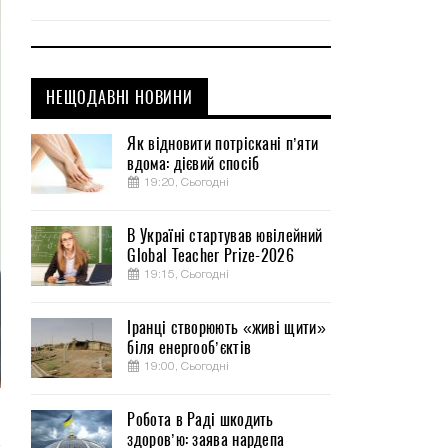
НЕЩОДАВНІ НОВИНИ
Як відновити потріскані п’яти
вдома: дієвий спосіб
19:20, Сьогодні
В Україні стартував ювілейний
Global Teacher Prize-2026
19:15, Сьогодні
Іранці створюють «живі щити»
біля енергооб’єктів
19:00, Сьогодні
Робота в Раді шкодить
й
здоров’ю: заява нардепа