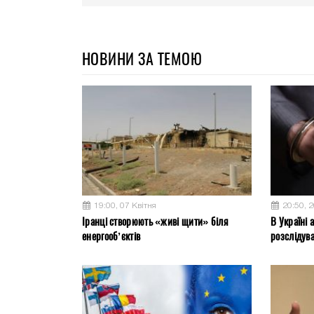
НОВИНИ ЗА ТЕМОЮ
19:00, 07 Квітня
20:50, 
Іранці створюють «живі щити» біля
В Україні 
енергооб’єктів
розслідув