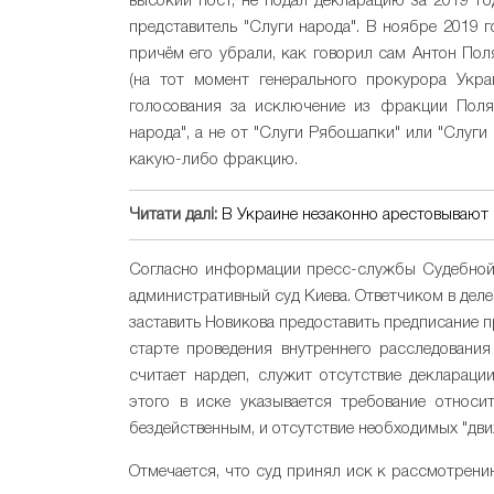
высокий пост, не подал декларацию за 2019 г
представитель "Слуги народа". В ноябре 2019 
причём его убрали, как говорил сам Антон Пол
(на тот момент генерального прокурора Укра
голосования за исключение из фракции Поля
народа", а не от "Слуги Рябошапки" или "Слуги
какую-либо фракцию.
Читати далі:
В Украине незаконно арестовывают 
Согласно информации пресс-службы Судебной
административный суд Киева. Ответчиком в деле
заставить Новикова предоставить предписание 
старте проведения внутреннего расследовани
считает нардеп, служит отсутствие декларац
этого в иске указывается требование относи
бездейственным, и отсутствие необходимых "дв
Отмечается, что суд принял иск к рассмотрению