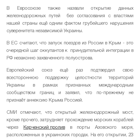
В Евросоюзе также назвали открытие данных
железнодорожных путей без согласования с властями
нашей страны ещё одним фактом грубейшего нарушения
суверенитета независимой Украины.
В ЕС считают, что запуск поездов из России в Крым - это
очередной шаг оккупантов к принудительной интеграции в
РФ незаконно захваченного полуострова.
Европейский союз ещё раз подтвердил свою
всестороннюю поддержку целостности территорий
Украины в рамках признанных международным
сообществом границ и заявил, что по-прежнему не
признаёт аннексию Крыма Россией.
СМИ отмечают, что открытый железнодорожный мост,
кроме прочего, затрудняет прохождение морских кораблей
через
Керченский пролив
в порты Азовского моря,
расположенных в украинских городах. На его открытии, 23