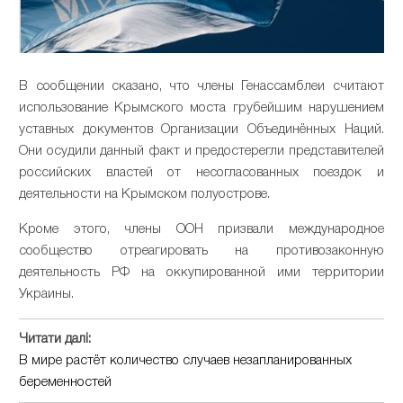
В сообщении сказано, что члены Генассамблеи считают
использование Крымского моста грубейшим нарушением
уставных документов Организации Объединённых Наций.
Они осудили данный факт и предостерегли представителей
российских властей от несогласованных поездок и
деятельности на Крымском полуострове.
Кроме этого, члены ООН призвали международное
сообщество отреагировать на противозаконную
деятельность РФ на оккупированной ими территории
Украины.
Читати далі:
В мире растёт количество случаев незапланированных
беременностей