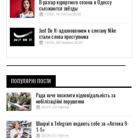
В разгар курортного сезона в Одессу
съезжаются звёзды
12:40, 19 Липня 2020
Just Do It: вдохновением к слогану Nike
стали слова преступника
19:04, 23 Червня 2020
ПОПУЛЯРНІ ПОСТИ
Рада хоче посилити відповідальність за
мобілізаційні порушення
20:07, 03 Квітня
Шахраї в Telegram видають себе за «Аптека 9-
1-1»
23:29, 01 Квітня