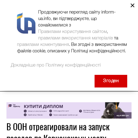
×
НОВИНИ
РЕКЛАМА
INFORM-UA
КОНТАКТИ
Продовжуючи перегляд сайту inform-
ua.info, ви підтверджуєте, що
ознайомилися з
Правилами користування сайтом
,
правилами використання матеріалів
та
правилами коментування
. Ви згодні з використанням
файлів cookie, описаних у Політиці конфіденційності.
Докладніше про Політику конфіденційності
Згоден
В ООН отреагировали на запуск