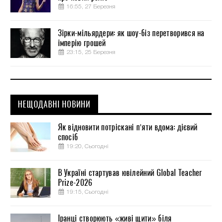
16:55, 27 Березня
Зірки-мільярдери: як шоу-біз перетворився на
імперію грошей
23:15, 25 Березня
НЕЩОДАВНІ НОВИНИ
Як відновити потріскані п’яти вдома: дієвий
спосіб
19:20, Сьогодні
В Україні стартував ювілейний Global Teacher
Prize-2026
19:15, Сьогодні
Іранці створюють «живі щити» біля