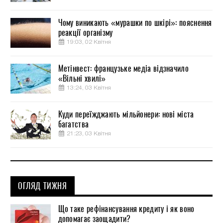
Чому виникають «мурашки по шкірі»: пояснення
реакції організму
19:03, 02 Квітня
Метінвест: французьке медіа відзначило
«Вільні хвилі»
13:24, 03 Квітня
Куди переїжджають мільйонери: нові міста
багатства
21:23, 03 Квітня
ОГЛЯД ТИЖНЯ
Що таке рефінансування кредиту і як воно
допомагає заощадити?