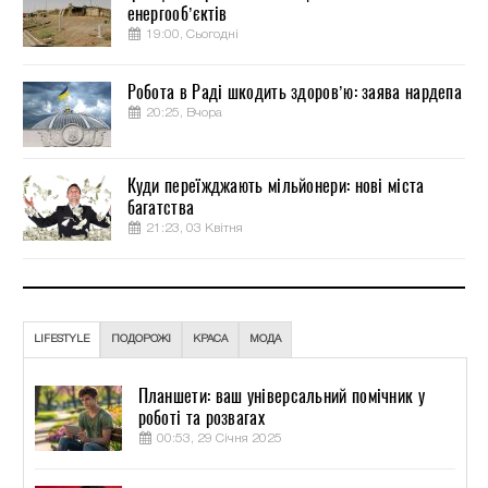
енергооб’єктів
19:00, Сьогодні
Робота в Раді шкодить здоров’ю: заява нардепа
20:25, Вчора
Куди переїжджають мільйонери: нові міста
багатства
21:23, 03 Квітня
LIFESTYLE
ПОДОРОЖІ
КРАСА
МОДА
Планшети: ваш універсальний помічник у
роботі та розвагах
00:53, 29 Січня 2025