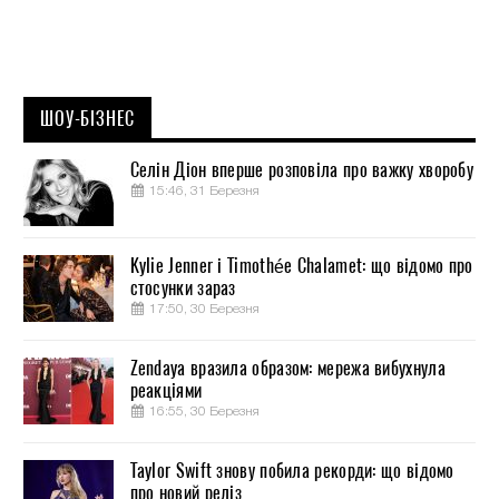
ШОУ-БІЗНЕС
Селін Діон вперше розповіла про важку хворобу
15:46, 31 Березня
Kylie Jenner і Timothée Chalamet: що відомо про
стосунки зараз
17:50, 30 Березня
Zendaya вразила образом: мережа вибухнула
реакціями
16:55, 30 Березня
Taylor Swift знову побила рекорди: що відомо
про новий реліз