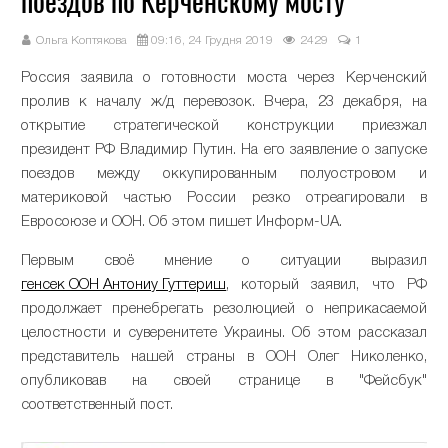
поездов по Керченскому мосту
Ольга Коптякова
09:16, 24 Грудня 2019
2429
1
Россия заявила о готовности моста через Керченский
пролив к началу ж/д перевозок. Вчера, 23 декабря, на
открытие стратегической конструкции приезжал
президент РФ Владимир Путин. На его заявление о запуске
поездов между оккупированным полуостровом и
материковой частью России резко отреагировали в
Евросоюзе и ООН. Об этом пишет Информ-UA.
Первым своё мнение о ситуации выразил
генсек ООН Антониу Гуттериш
, который заявил, что РФ
продолжает пренебрегать резолюцией о неприкасаемой
целостности и суверенитете Украины. Об этом рассказал
представитель нашей страны в ООН Олег Николенко,
опубликовав на своей странице в "Фейсбук"
соответственный пост.