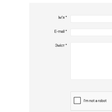
Ім’я *
E-mail *
Зміст *