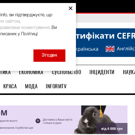
×
nfo, ви підтверджуєте, що
bal Teacher Prize-2026
ня сайтом
,
правилами коментування
. Ви
описаних у Політиці
Згоден
ТИКА
ЕКОНОМІКА
СУСПІЛЬСТВО
ІНЦИДЕНТИ
НАУК
КРАСА
МОДА
INFORMTV