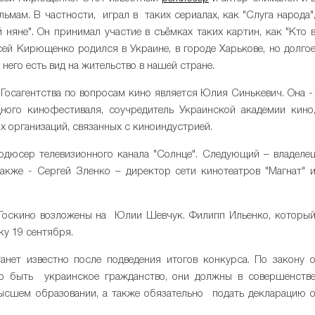
льмам. В частности, играл в таких сериалах, как "Слуга народа"
няне". Он принимал участие в съёмках таких картин, как "Кто 
сей Кирющенко родился в Украине, в городе Харькове, но долго
 него есть вид на жительство в нашей стране.
Госагентства по вопросам кино является Юлия Синькевич. Она 
ого кинофестиваля, соучредитель Украинской академии кино
х организаций, связанных с киноиндустрией.
одюсер телевизионного канала "Солнце". Следующий – владеле
акже - Сергей Зленко – директор сети кинотеатров "Магнат" 
 Госкино возложены на Юлии Шевчук. Филипп Ильенко, которы
ку 19 сентября.
анет известно после подведения итогов конкурса. По закону 
о быть украинское гражданство, они должны в совершенств
высшем образовании, а также обязательно подать декларацию 