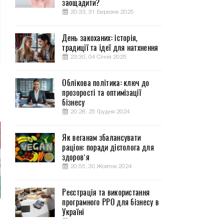
заощадити?
20:33, 31 Березня 2025
День закоханих: історія,
традиції та ідеї для натхнення
23:30, 04 Січня 2025
Облікова політика: ключ до
прозорості та оптимізації
бізнесу
20:28, 25 Грудня 2024
Як веганам збалансувати
раціон: поради дієтолога для
здоров’я
20:55, 30 Жовтня 2024
Реєстрація та використання
програмного РРО для бізнесу в
Україні