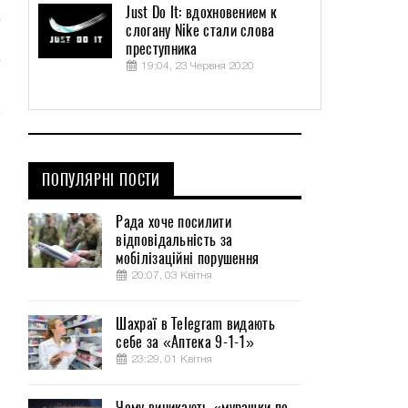
Just Do It: вдохновением к
слогану Nike стали слова
преступника
19:04, 23 Червня 2020
ПОПУЛЯРНІ ПОСТИ
Рада хоче посилити
відповідальність за
мобілізаційні порушення
20:07, 03 Квітня
Шахраї в Telegram видають
себе за «Аптека 9-1-1»
23:29, 01 Квітня
Чому виникають «мурашки по