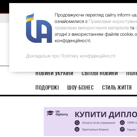
НОВИНИ
РЕКЛАМА
INFORM-UA
КОНТАКТИ
Продовжуючи перегляд сайту inform-ua.i
ВИБІР РЕДАКЦІЇ
В Україні стартував ювілейний Glo
ознайомилися з
Правилами користуван
правилами використання матеріалів
та
згодні з використанням файлів cookie, 
конфіденційності.
Докладніше про Політику конфіденційності
НОВИНИ УКРАЇНИ
СВІТОВІ НОВИНИ
ПОЛІ
ПОДОРОЖІ
ШОУ-БІЗНЕС
СТИЛЬ ЖИТТЯ