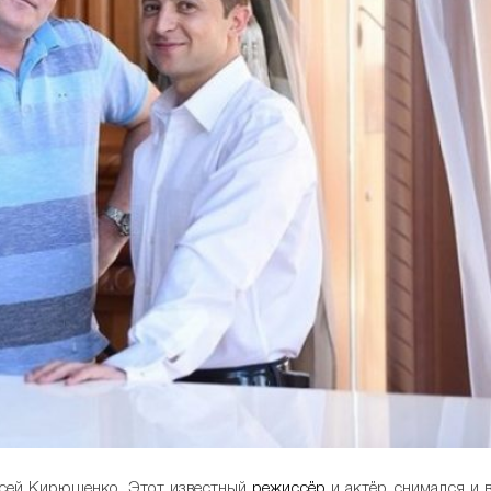
ексей Кирющенко. Этот известный
режиссёр
и актёр снимался и 