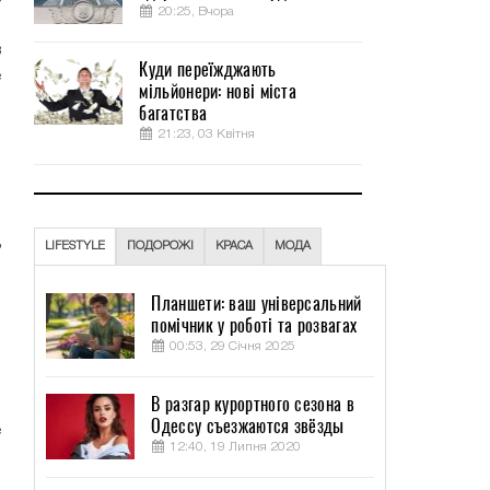
20:25, Вчора
,
в
Куди переїжджають
е
мільйонери: нові міста
багатства
21:23, 03 Квітня
-
,
ц
LIFESTYLE
ПОДОРОЖІ
КРАСА
МОДА
и
Планшети: ваш універсальний
помічник у роботі та розвагах
й
00:53, 29 Січня 2025
В разгар курортного сезона в
о
Одессу съезжаются звёзды
е
12:40, 19 Липня 2020
о