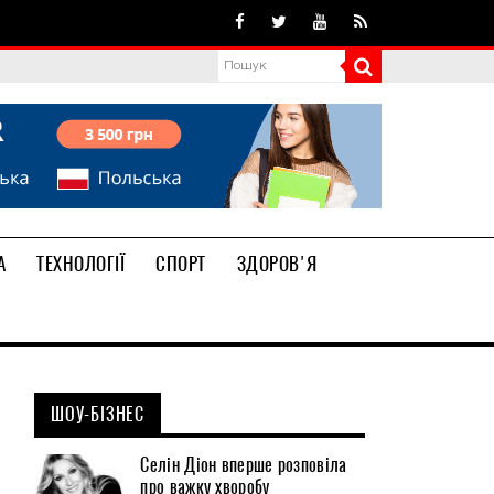
А
ТЕХНОЛОГІЇ
СПОРТ
ЗДОРОВ'Я
ШОУ-БІЗНЕС
Селін Діон вперше розповіла
про важку хворобу