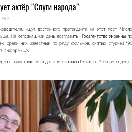
ует актёр "Слуги народа"
0
ководителя, ищут достойного претендента на этот пост. Числ
льше. На сегодняшний день возглавить
Госагентство Украины
п
к, среди них известный по ряду фильмов, снятых студией "9
ет Информ-UA.
с на вакантную пока должность главы Госкино. Все претендент