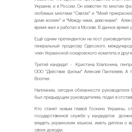
Украине, и в России. Он известен по многим фи
любимых многими "Сватах" и "Моей прекрасной 
доме хозяин" и "Между нами, девочками". Алек
время жил и работал в Москве. В данное время у
Ещё одним претендентом на пост руководителя 
генеральный продюсер Одесского международн
член Украинской оскаровского комитета и други
Третий кандидат - Кристина Хлапонина, генпр
ООО "Действие фильм" Алексей Пантелеев. А т
Boomer.
Напомним, сегодня обязанности руководителя
был предыдущим руководителем, подал в отстав
Кто станет новым главой Госкино Украины, ст
государственной службе у кандидатов должн
владеть украинским языком, иметь диплом о 
своих доходах.