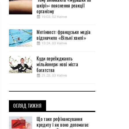
шкірі»: пояснення реакції
організму
19:03, 02 Квітня
Метінвест: французьке медіа
відзначило «Вільні хвилі»
13:24, 03 Квітня
Куди переїжджають
мільйонери: нові міста
багатства
21:23, 03 Квітня
ОГЛЯД ТИЖНЯ
Що таке рефінансування
кредиту і як воно допомагає