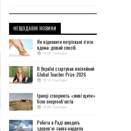
НЕЩОДАВНІ НОВИНИ
Як відновити потріскані п’яти
вдома: дієвий спосіб
19:20, Сьогодні
В Україні стартував ювілейний
Global Teacher Prize-2026
19:15, Сьогодні
Іранці створюють «живі щити»
біля енергооб’єктів
19:00, Сьогодні
Робота в Раді шкодить
здоров’ю: заява нардепа
в