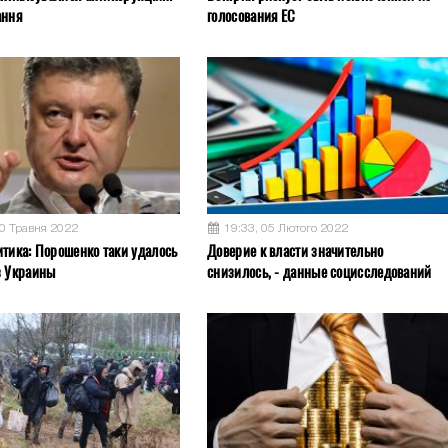
ання
голосования ЕС
30 Травня 2022
19:33, 05 Лютого 2022
итика: Порошенко таки удалось
Доверие к власти значительно
з Украины
снизилось, - данные социсследований