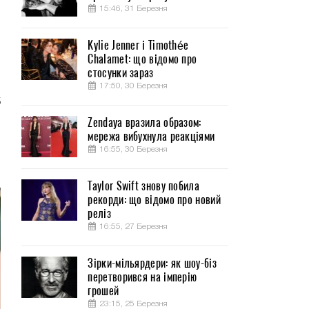
15:46, 31 Березня
Kylie Jenner і Timothée
Chalamet: що відомо про
о
стосунки зараз
о
17:50, 30 Березня
5
Zendaya вразила образом:
мережа вибухнула реакціями
ы
16:55, 30 Березня
Taylor Swift знову побила
рекорди: що відомо про новий
реліз
16:55, 27 Березня
Зірки-мільярдери: як шоу-біз
перетворився на імперію
грошей
23:15, 25 Березня