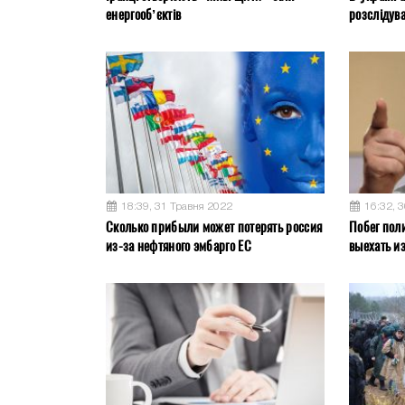
енергооб’єктів
розслідув
18:39, 31 Травня 2022
16:32, 
Сколько прибыли может потерять россия
Побег пол
из-за нефтяного эмбарго ЕС
выехать и