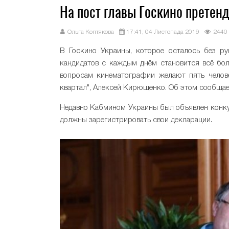
На пост главы Госкино претенд
Ольга Коптякова
17:41, 04 Листопада 2019
2440
В Госкино Украины, которое осталось без ру
кандидатов с каждым днём становится всё бо
вопросам кинематографии желают пять челове
квартал", Алексей Кирющенко. Об этом сообща
Недавно Кабмином Украины был объявлен конкур
должны зарегистрировать свои декларации.