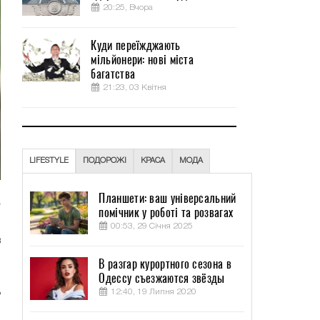
20:25, Вчора
Куди переїжджають
мільйонери: нові міста
багатства
21:23, 03 Квітня
LIFESTYLE
ПОДОРОЖІ
КРАСА
МОДА
Планшети: ваш універсальний
т
помічник у роботі та розвагах
,
00:53, 29 Січня 2025
в
и
В разгар курортного сезона в
.
Одессу съезжаются звёзды
ь
12:40, 19 Липня 2020