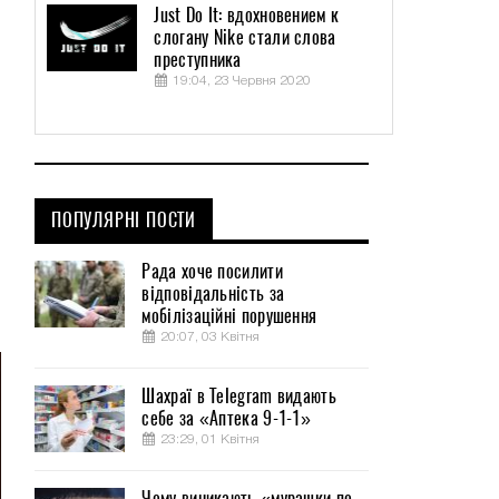
Just Do It: вдохновением к
слогану Nike стали слова
преступника
19:04, 23 Червня 2020
ПОПУЛЯРНІ ПОСТИ
Рада хоче посилити
відповідальність за
я
мобілізаційні порушення
20:07, 03 Квітня
Шахраї в Telegram видають
себе за «Аптека 9-1-1»
23:29, 01 Квітня
Чому виникають «мурашки по