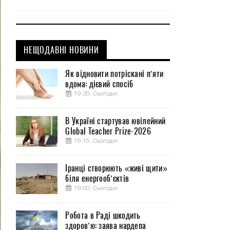
НЕЩОДАВНІ НОВИНИ
Як відновити потріскані п’яти
вдома: дієвий спосіб
19:20, Сьогодні
В Україні стартував ювілейний
Global Teacher Prize-2026
19:15, Сьогодні
Іранці створюють «живі щити»
біля енергооб’єктів
19:00, Сьогодні
Робота в Раді шкодить
здоров’ю: заява нардепа