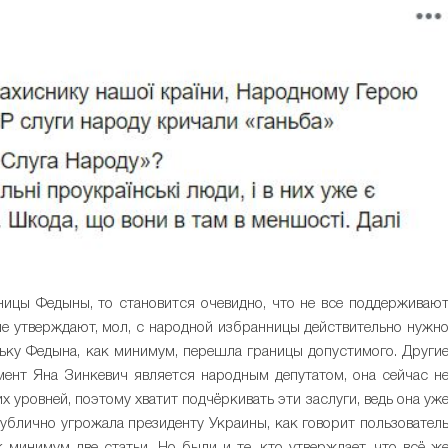
ицы Федыны, то становится очевидно, что не все поддерживаю
ые утверждают, мол, с народной избранницы действительно нужн
ьку Федына, как минимум, перешла границы допустимого. Други
мент Яна Зинкевич является народным депутатом, она сейчас н
х уровней, поэтому хватит подчёркивать эти заслуги, ведь она уж
публично угрожала президенту Украины, как говорит пользовател