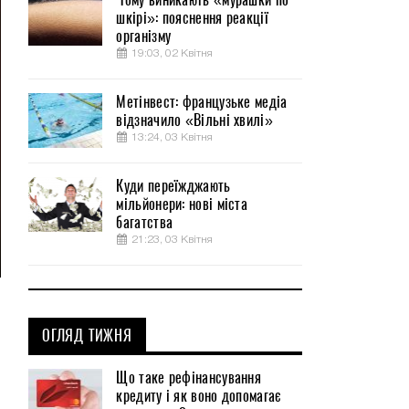
шкірі»: пояснення реакції
організму
19:03, 02 Квітня
Метінвест: французьке медіа
відзначило «Вільні хвилі»
13:24, 03 Квітня
Куди переїжджають
мільйонери: нові міста
багатства
21:23, 03 Квітня
er
lscreen
,
я
ОГЛЯД ТИЖНЯ
о
Що таке рефінансування
кредиту і як воно допомагає