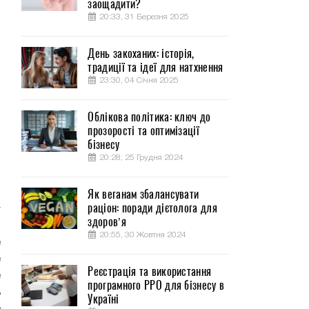
заощадити?
20:33, 31 Березня 2025
День закоханих: історія,
традиції та ідеї для натхнення
23:30, 04 Січня 2025
Облікова політика: ключ до
прозорості та оптимізації
бізнесу
20:28, 25 Грудня 2024
Як веганам збалансувати
раціон: поради дієтолога для
т
здоров’я
о
20:55, 30 Жовтня 2024
е
е
Реєстрація та використання
е
програмного РРО для бізнесу в
ь
Україні