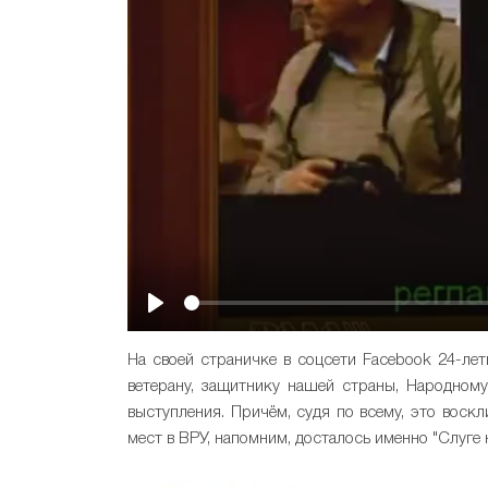
Play
На своей страничке в соцсети Facebook 24-лет
ветерану, защитнику нашей страны, Народному
выступления. Причём, судя по всему, это воск
мест в ВРУ, напомним, досталось именно "Слуге 