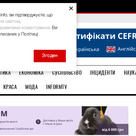
×
nfo, ви підтверджуєте, що
bal Teacher Prize-2026
ня сайтом
,
правилами коментування
. Ви
описаних у Політиці
Згоден
ТИКА
ЕКОНОМІКА
СУСПІЛЬСТВО
ІНЦИДЕНТИ
НАУК
КРАСА
МОДА
INFORMTV