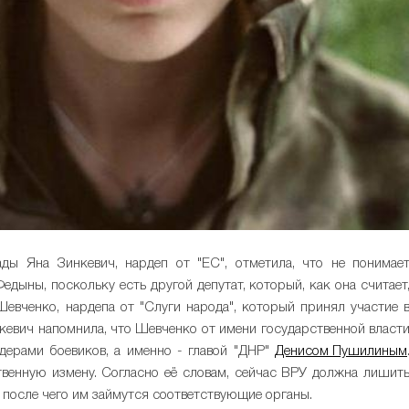
ды Яна Зинкевич, нардеп от "ЕС", отметила, что не понимае
дыны, поскольку есть другой депутат, который, как она считает
Шевченко, нардепа от "Слуги народа", который принял участие 
кевич напомнила, что Шевченко от имени государственной власт
дерами боевиков, а именно - главой "ДНР"
Денисом Пушилиным
твенную измену. Согласно её словам, сейчас ВРУ должна лишит
, после чего им займутся соответствующие органы.