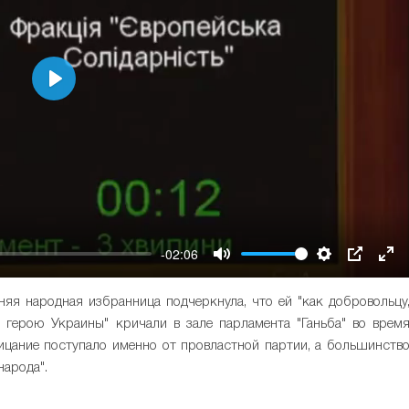
Play
-02:06
Mute
Settings
PIP
Ent
ful
няя народная избранница подчеркнула, что ей "как добровольцу
 герою Украины" кричали в зале парламента "Ганьба" во врем
лицание поступало именно от провластной партии, а большинств
народа".