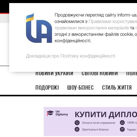
НОВИНИ
РЕКЛАМА
INFORM-UA
КОНТАКТИ
Продовжуючи перегляд сайту inform-ua.i
ВИБІР РЕДАКЦІЇ
В Україні стартував ювілейний Glo
ознайомилися з
Правилами користуван
правилами використання матеріалів
та
згодні з використанням файлів cookie, 
конфіденційності.
Докладніше про Політику конфіденційності
НОВИНИ УКРАЇНИ
СВІТОВІ НОВИНИ
ПОЛІ
ПОДОРОЖІ
ШОУ-БІЗНЕС
СТИЛЬ ЖИТТЯ