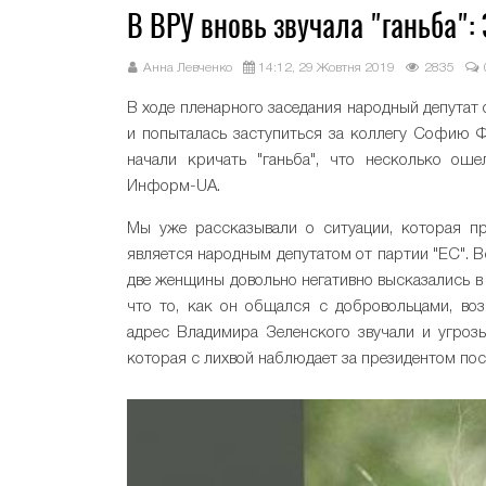
В ВРУ вновь звучала "ганьба":
Анна Левченко
14:12, 29 Жовтня 2019
2835
В ходе пленарного заседания народный депутат 
и попыталась заступиться за коллегу Софию Ф
начали кричать "ганьба", что несколько о
Информ-UA.
Мы уже рассказывали о ситуации, которая п
является народным депутатом от партии "ЕС". В
две женщины довольно негативно высказались в
что то, как он общался с добровольцами, во
адрес Владимира Зеленского звучали и угрозы
которая с лихвой наблюдает за президентом посл