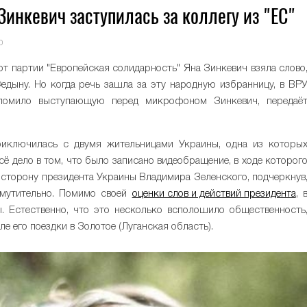
 Зинкевич заступилась за коллегу из "ЕС"
0
от партии "Европейская солидарность" Яна Зинкевич взяла слово
едыну. Но когда речь зашла за эту народную избранницу, в ВР
шеломило выступающую перед микрофоном Зинкевич, передаё
риключилась с двумя жительницами Украины, одна из которы
сё дело в том, что было записано видеобращение, в ходе которог
 сторону президента Украины Владимира Зеленского, подчеркнув
змутительно. Помимо своей
оценки слов и действий президента
, 
. Естественно, что это несколько всполошило общественность
е его поездки в Золотое (Луганская область).