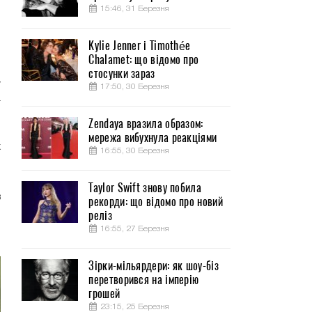
15:46, 31 Березня
Kylie Jenner і Timothée
Chalamet: що відомо про
,
стосунки зараз
У
17:50, 30 Березня
т
Zendaya вразила образом:
мережа вибухнула реакціями
х
16:55, 30 Березня
о
,
Taylor Swift знову побила
в
рекорди: що відомо про новий
реліз
,
16:55, 27 Березня
Зірки-мільярдери: як шоу-біз
перетворився на імперію
грошей
23:15, 25 Березня