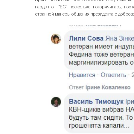
Ирина Коваленко, тем самым она нарушила как 
нардеп от "ЕС" несколько погорячилась, поэ
странной манеры общения президента с добров