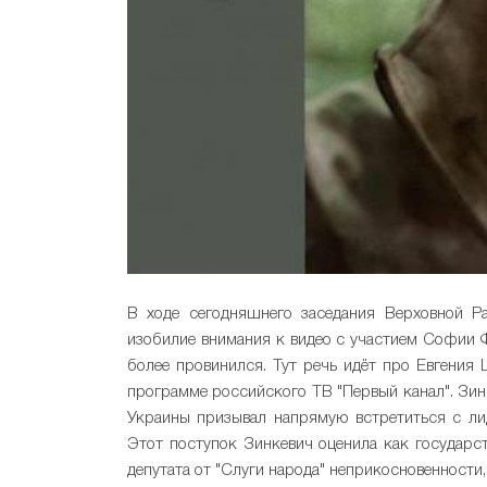
В ходе сегодняшнего заседания Верховной Ра
изобилие внимания к видео с участием Софии Фе
более провинился. Тут речь идёт про Евгения 
программе российского ТВ "Первый канал". Зин
Украины призывал напрямую встретиться с ли
Этот поступок Зинкевич оценила как государс
депутата от "Слуги народа" неприкосновенности