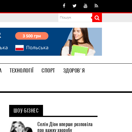
А
ТЕХНОЛОГІЇ
СПОРТ
ЗДОРОВ'Я
ШОУ-БІЗНЕС
Селін Діон вперше розповіла
про важку хворобу