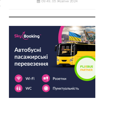
е
09:49, 05 Жовтня 2024
у