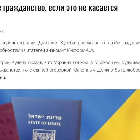
 гражданство, если это не касается
0
 евроинтеграции Дмитрий Кулеба рассказал о своём видени
робностями читателей знакомит Информ-UA.
трий Кулеба сказал, что Украина должна в ближайшем будуще
ажданство, но с единой оговоркой. Законным должно быть любо
ии.