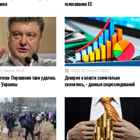
ання
голосования ЕС
30 Травня 2022
19:33, 05 Лютого 2022
итика: Порошенко таки удалось
Доверие к власти значительно
з Украины
снизилось, - данные социсследований