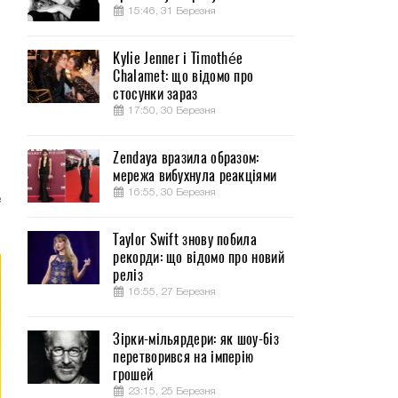
15:46, 31 Березня
Kylie Jenner і Timothée
Chalamet: що відомо про
стосунки зараз
17:50, 30 Березня
и
Zendaya вразила образом:
мережа вибухнула реакціями
м
16:55, 30 Березня
е
Taylor Swift знову побила
рекорди: що відомо про новий
реліз
16:55, 27 Березня
Зірки-мільярдери: як шоу-біз
перетворився на імперію
грошей
23:15, 25 Березня