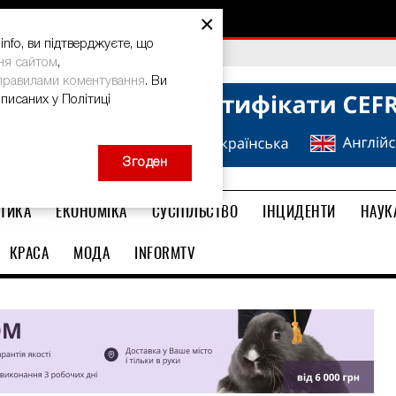
×
nfo, ви підтверджуєте, що
bal Teacher Prize-2026
ня сайтом
,
правилами коментування
. Ви
описаних у Політиці
Згоден
ТИКА
ЕКОНОМІКА
СУСПІЛЬСТВО
ІНЦИДЕНТИ
НАУК
КРАСА
МОДА
INFORMTV