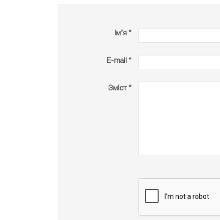
Ім’я *
E-mail *
Зміст *