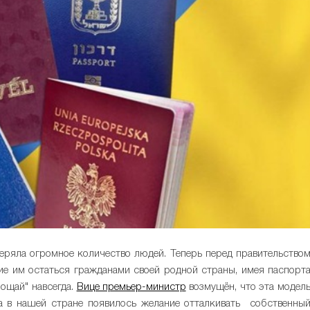
теряла огромное количество людей. Теперь перед правительство
ие им остаться гражданами своей родной страны, имея паспорт
рощай" навсегда.
Вице премьер-министр
возмущён, что эта модел
да в нашей стране появилось желание отталкивать собственны