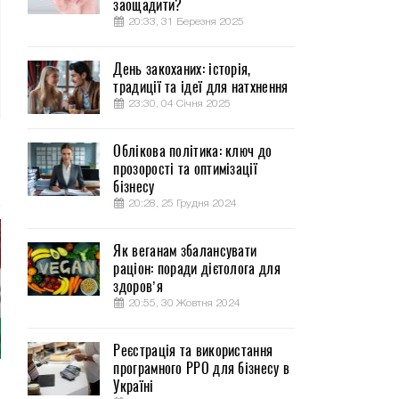
заощадити?
20:33, 31 Березня 2025
День закоханих: історія,
традиції та ідеї для натхнення
23:30, 04 Січня 2025
Облікова політика: ключ до
прозорості та оптимізації
бізнесу
20:28, 25 Грудня 2024
Як веганам збалансувати
раціон: поради дієтолога для
здоров’я
20:55, 30 Жовтня 2024
Реєстрація та використання
програмного РРО для бізнесу в
Україні