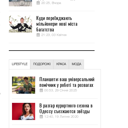
20:25, Вчора
Куди переїжджають
мільйонери: нові міста
багатства
,
21:23, 03 Квітня
о
,
,
LIFESTYLE
ПОДОРОЖІ
КРАСА
МОДА
Планшети: ваш універсальний
помічник у роботі та розвагах
00:53, 29 Січня 2025
е
,
В разгар курортного сезона в
Одессу съезжаются звёзды
12:40, 19 Липня 2020
и