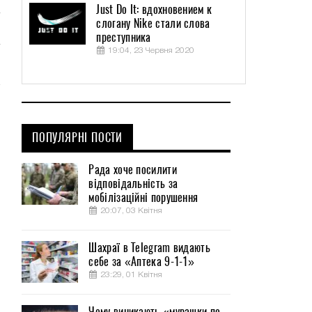
Just Do It: вдохновением к
слогану Nike стали слова
преступника
19:04, 23 Червня 2020
ПОПУЛЯРНІ ПОСТИ
Рада хоче посилити
відповідальність за
мобілізаційні порушення
20:07, 03 Квітня
Шахраї в Telegram видають
себе за «Аптека 9-1-1»
23:29, 01 Квітня
Чому виникають «мурашки по