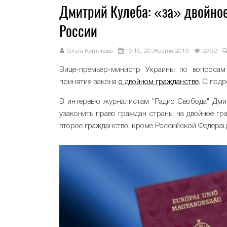
Дмитрий Кулеба: «за» двойное
России
Ольга Коптякова
15:10, 20 Жовтня 2019
2362
Вице-премьер-министр Украины по вопросам
принятия закона
о двойном гражданстве
. С под
В интервью журналистам "Радио Свобода" Дми
узаконить право граждан страны на двойное гр
второе гражданство, кроме Российской Федерац