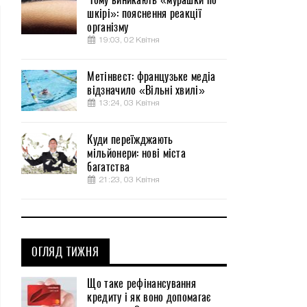
шкірі»: пояснення реакції
організму
19:03, 02 Квітня
Метінвест: французьке медіа
відзначило «Вільні хвилі»
13:24, 03 Квітня
Куди переїжджають
мільйонери: нові міста
багатства
21:23, 03 Квітня
ОГЛЯД ТИЖНЯ
Що таке рефінансування
кредиту і як воно допомагає