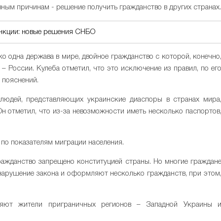
ивным причинам - решение получить гражданство в других странах.
анкции: новые решения СНБО
ко одна держава в мире, двойное гражданство с которой, конечно
 – России. Кулеба отметил, что это исключение из правил, по ег
 пояснений.
людей, представляющих украинские диаспоры в странах мира
н отметил, что из-за невозможности иметь несколько паспортов
 по показателям миграции населения.
ражданство запрещено конституцией страны. Но многие граждан
а нарушение закона и оформляют несколько гражданств, при этом
яют жители приграничных регионов – Западной Украины 