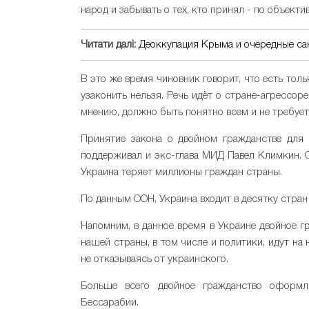
народ и забывать о тех, кто принял - по объект
Читати далі:
Деоккупация Крыма и очередные с
В это же время чиновник говорит, что есть толь
узаконить нельзя. Речь идёт о стране-агрессоре
мнению, должно быть понятно всем и не требует
Принятие закона о двойном гражданстве для 
поддерживал и экс-глава МИД Павел Климкин. О
Украина теряет миллионы граждан страны.
По данным ООН, Украина входит в десятку стран
Напомним, в данное время в Украине двойное г
нашей страны, в том числе и политики, идут н
не отказываясь от украинского.
Больше всего двойное гражданство оформл
Бессарабии.