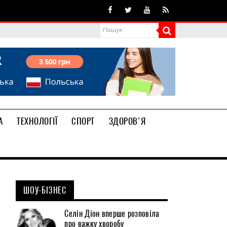
А
ТЕХНОЛОГІЇ
СПОРТ
ЗДОРОВ'Я
ШОУ-БІЗНЕС
Селін Діон вперше розповіла
про важку хворобу