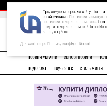
НОВИНИ
РЕКЛАМА
INFORM-UA
КОНТАКТИ
Продовжуючи перегляд сайту inform-ua.i
ВИБІР РЕДАКЦІЇ
В Україні стартував ювілейний Glo
ознайомилися з
Правилами користуван
правилами використання матеріалів
та
згодні з використанням файлів cookie, 
конфіденційності.
Докладніше про Політику конфіденційності
НОВИНИ УКРАЇНИ
СВІТОВІ НОВИНИ
ПОЛІ
ПОДОРОЖІ
ШОУ-БІЗНЕС
СТИЛЬ ЖИТТЯ