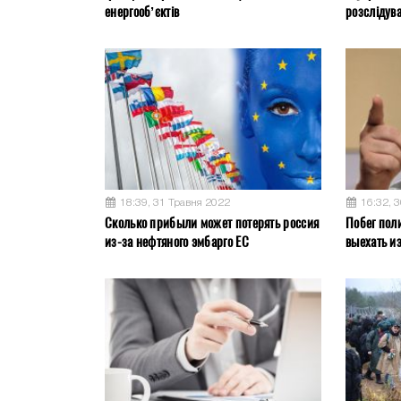
енергооб’єктів
розслідув
18:39, 31 Травня 2022
16:32, 
Сколько прибыли может потерять россия
Побег пол
из-за нефтяного эмбарго ЕС
выехать и