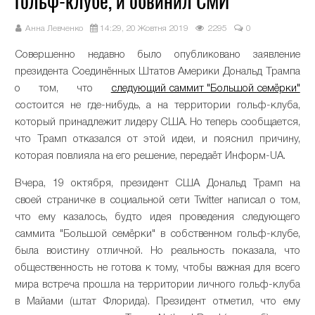
гольф-клубе, и обвинил СМИ
Анна Левченко
14:29, 20 Жовтня 2019
2295
0
Совершенно недавно было опубликовано заявление
президента Соединённых Штатов Америки Дональд Трампа
о том, что
следующий саммит "Большой семёрки"
состоится не где-нибудь, а на территории гольф-клуба,
который принадлежит лидеру США. Но теперь сообщается,
что Трамп отказался от этой идеи, и пояснил причину,
которая повлияла на его решение, передаёт Информ-UA.
Вчера, 19 октября, президент США Дональд Трамп на
своей страничке в социальной сети Twitter написал о том,
что ему казалось, будто идея проведения следующего
саммита "Большой семёрки" в собственном гольф-клубе,
была воистину отличной. Но реальность показала, что
общественность не готова к тому, чтобы важная для всего
мира встреча прошла на территории личного гольф-клуба
в Майами (штат Флорида). Президент отметил, что ему