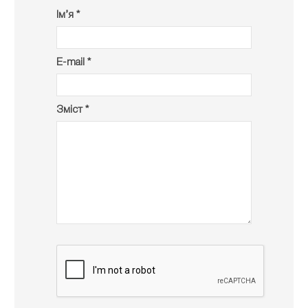
Ім’я *
E-mail *
Зміст *