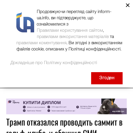
×
НОВИНИ
РЕКЛАМА
INFORM-UA
КОНТАКТИ
Продовжуючи перегляд сайту inform-
ua.info, ви підтверджуєте, що
ознайомилися з
Правилами користування сайтом
,
правилами використання матеріалів
та
правилами коментування
. Ви згодні з використанням
файлів cookie, описаних у Політиці конфіденційності.
Докладніше про Політику конфіденційності
Згоден
Трамп отказался проводить саммит в