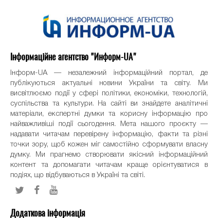
Інформаційне агентство "Информ-UA"
Інформ-UA — незалежний інформаційний портал, де
публікуються актуальні новини України та світу. Ми
висвітлюємо події у сфері політики, економіки, технологій,
суспільства та культури. На сайті ви знайдете аналітичні
матеріали, експертні думки та корисну інформацію про
найважливіші події сьогодення. Мета нашого проєкту —
надавати читачам перевірену інформацію, факти та різні
точки зору, щоб кожен міг самостійно сформувати власну
думку. Ми прагнемо створювати якісний інформаційний
контент та допомагати читачам краще орієнтуватися в
подіях, що відбуваються в Україні та світі.
Додаткова інформація