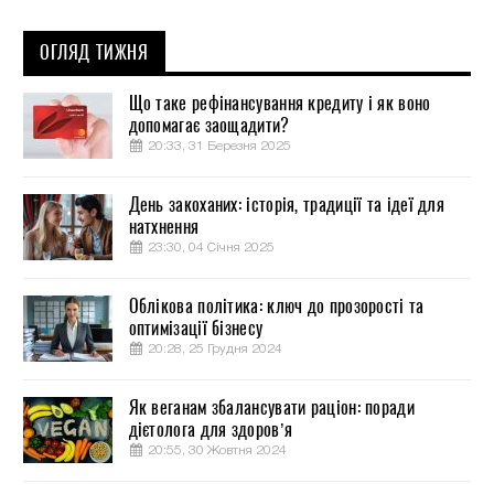
ОГЛЯД ТИЖНЯ
Що таке рефінансування кредиту і як воно
допомагає заощадити?
20:33, 31 Березня 2025
День закоханих: історія, традиції та ідеї для
натхнення
23:30, 04 Січня 2025
Облікова політика: ключ до прозорості та
оптимізації бізнесу
20:28, 25 Грудня 2024
Як веганам збалансувати раціон: поради
дієтолога для здоров’я
20:55, 30 Жовтня 2024