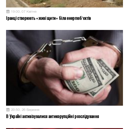
19:00, 07 Квітня
Іранці створюють «живі щити» біля енергооб’єктів
20:50, 26 Березня
В Україні активізувалися антикорупційні розслідування