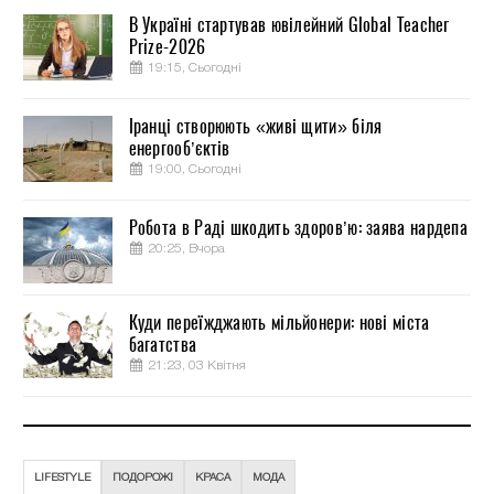
В Україні стартував ювілейний Global Teacher
Prize-2026
19:15, Сьогодні
Іранці створюють «живі щити» біля
енергооб’єктів
19:00, Сьогодні
Робота в Раді шкодить здоров’ю: заява нардепа
20:25, Вчора
Куди переїжджають мільйонери: нові міста
багатства
21:23, 03 Квітня
LIFESTYLE
ПОДОРОЖІ
КРАСА
МОДА