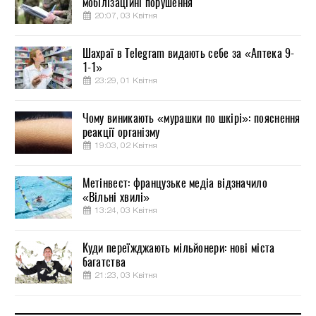
мобілізаційні порушення
20:07, 03 Квітня
Шахраї в Telegram видають себе за «Аптека 9-
1-1»
23:29, 01 Квітня
Чому виникають «мурашки по шкірі»: пояснення
реакції організму
19:03, 02 Квітня
Метінвест: французьке медіа відзначило
«Вільні хвилі»
13:24, 03 Квітня
Куди переїжджають мільйонери: нові міста
багатства
21:23, 03 Квітня