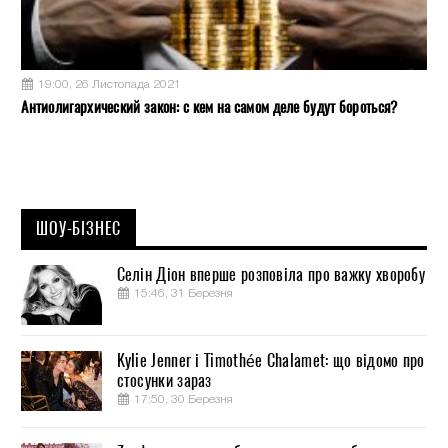
19:00, 26 Листопада 2021
Антиолигархический закон: с кем на самом деле будут бороться?
ШОУ-БІЗНЕС
Селін Діон вперше розповіла про важку хворобу
15:46, 31 Березня
Kylie Jenner і Timothée Chalamet: що відомо про
стосунки зараз
17:50, 30 Березня