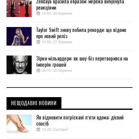
Zendaya вразила образом: мережа вибухнула
реакціями
16:55, 30 Березня
Taylor Swift знову побила рекорди: що відомо
про новий реліз
16:55, 27 Березня
Зірки-мільярдери: як шоу-біз перетворився на
імперію грошей
23:15, 25 Березня
НЕЩОДАВНІ НОВИНИ
Як відновити потріскані п’яти вдома: дієвий
спосіб
19:20, Сьогодні