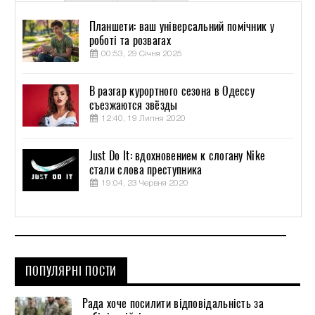
Планшети: ваш універсальний помічник у
роботі та розвагах
00:53, 29 Січня 2025
В разгар курортного сезона в Одессу
съезжаются звёзды
12:40, 19 Липня 2020
Just Do It: вдохновением к слогану Nike
стали слова преступника
19:04, 23 Червня 2020
ПОПУЛЯРНІ ПОСТИ
Рада хоче посилити відповідальність за