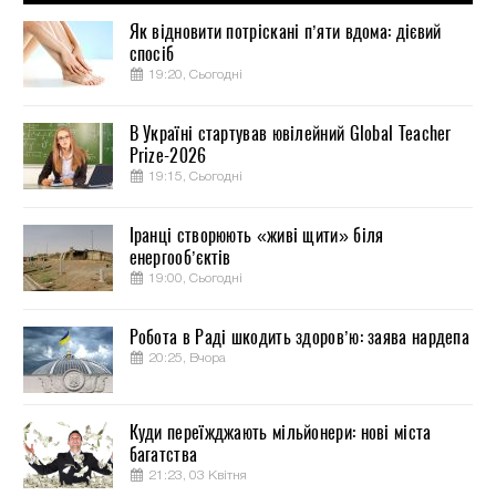
Як відновити потріскані п’яти вдома: дієвий
спосіб
19:20, Сьогодні
В Україні стартував ювілейний Global Teacher
Prize-2026
19:15, Сьогодні
Іранці створюють «живі щити» біля
енергооб’єктів
19:00, Сьогодні
Робота в Раді шкодить здоров’ю: заява нардепа
20:25, Вчора
Куди переїжджають мільйонери: нові міста
багатства
21:23, 03 Квітня