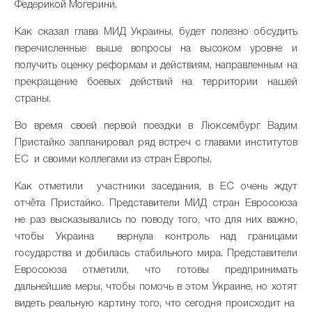
Федерикой Могерини.
Как сказал глава МИД Украины, будет полезно обсудить
перечисленные выше вопросы на высоком уровне и
получить оценку реформам и действиям, направленным на
прекращение боевых действий на территории нашей
страны.
Во время своей первой поездки в Люксембург Вадим
Пристайко запланировал ряд встреч с главами институтов
ЕС и своими коллегами из стран Европы.
Как отметили участники заседания, в ЕС очень ждут
отчёта Пристайко. Представители МИД стран Евросоюза
не раз высказывались по поводу того, что для них важно,
чтобы Украина вернула контроль над границами
государства и добилась стабильного мира. Представители
Евросоюза отметили, что готовы предпринимать
дальнейшие меры, чтобы помочь в этом Украине, но хотят
видеть реальную картину того, что сегодня происходит на