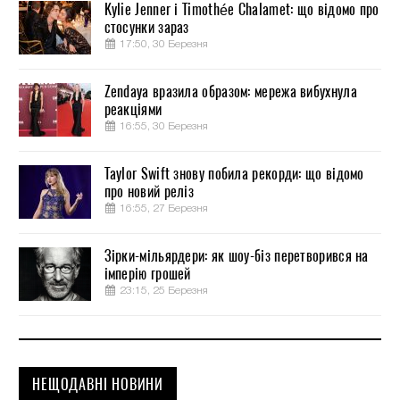
Kylie Jenner і Timothée Chalamet: що відомо про
стосунки зараз
17:50, 30 Березня
Zendaya вразила образом: мережа вибухнула
реакціями
16:55, 30 Березня
Taylor Swift знову побила рекорди: що відомо
про новий реліз
16:55, 27 Березня
Зірки-мільярдери: як шоу-біз перетворився на
імперію грошей
23:15, 25 Березня
НЕЩОДАВНІ НОВИНИ