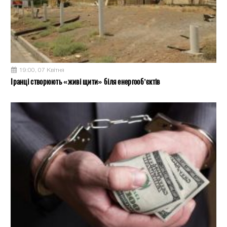
19:00, 07 Квітня
Іранці створюють «живі щити» біля енергооб’єктів