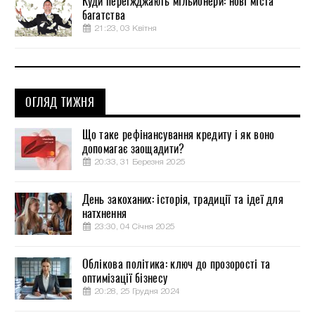
Куди переїжджають мільйонери: нові міста
багатства
21:23, 03 Квітня
ОГЛЯД ТИЖНЯ
Що таке рефінансування кредиту і як воно
допомагає заощадити?
20:33, 31 Березня 2025
День закоханих: історія, традиції та ідеї для
натхнення
23:30, 04 Січня 2025
Облікова політика: ключ до прозорості та
оптимізації бізнесу
20:28, 25 Грудня 2024