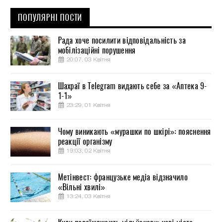
ПОПУЛЯРНІ ПОСТИ
Рада хоче посилити відповідальність за
мобілізаційні порушення
20:07, 03 Квітня
Шахраї в Telegram видають себе за «Аптека 9-
1-1»
23:29, 01 Квітня
Чому виникають «мурашки по шкірі»: пояснення
реакції організму
19:03, 02 Квітня
Метінвест: французьке медіа відзначило
«Вільні хвилі»
13:24, 03 Квітня