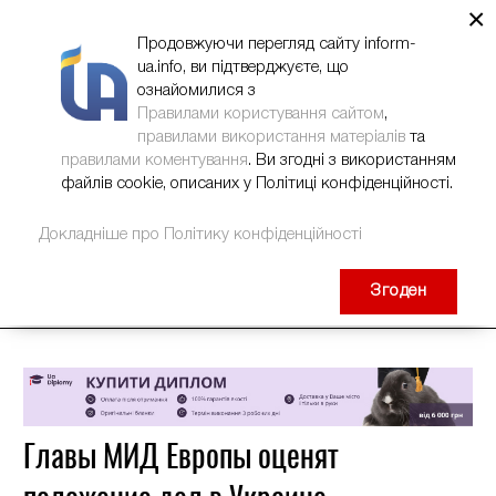
×
НОВИНИ
РЕКЛАМА
INFORM-UA
КОНТАКТИ
Продовжуючи перегляд сайту inform-
ua.info, ви підтверджуєте, що
ознайомилися з
Правилами користування сайтом
,
правилами використання матеріалів
та
правилами коментування
. Ви згодні з використанням
файлів cookie, описаних у Політиці конфіденційності.
Докладніше про Політику конфіденційності
Згоден
Главы МИД Европы оценят