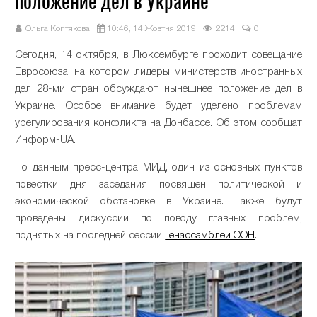
положение дел в Украине
Ольга Коптякова
10:46, 14 Жовтня 2019
2214
0
Сегодня, 14 октября, в Люксембурге проходит совещание
Евросоюза, на котором лидеры министерств иностранных
дел 28-ми стран обсуждают нынешнее положение дел в
Украине. Особое внимание будет уделено проблемам
урегулирования конфликта на Донбассе. Об этом сообщат
Информ-UA.
По данным пресс-центра МИД, один из основных пунктов
повестки дня заседания посвящен политической и
экономической обстановке в Украине. Также будут
проведены дискуссии по поводу главных проблем,
поднятых на последней сессии
Генассамблеи ООН
.