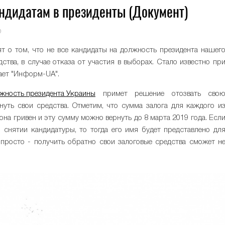
андидатам в президенты (Документ)
0
т о том, что не все кандидаты на должность президента нашег
ства, в случае отказа от участия в выборах. Стало известно пр
дает "Информ-UA".
лжность президента Украины
примет решение отозвать сво
нуть свои средства. Отметим, что сумма залога для каждого и
она гривен и эту сумму можно вернуть до 8 марта 2019 года. Есл
 снятии кандидатуры, то тогда его имя будет представлено дл
 просто - получить обратно свои залоговые средства сможет н