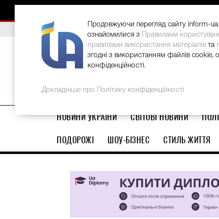
НОВИНИ
РЕКЛАМА
INFORM-UA
КОНТАКТИ
Продовжуючи перегляд сайту inform-ua.i
ВИБІР РЕДАКЦІЇ
В Україні стартував ювілейний Glo
ознайомилися з
Правилами користуван
правилами використання матеріалів
та
згодні з використанням файлів cookie, 
конфіденційності.
Докладніше про Політику конфіденційності
НОВИНИ УКРАЇНИ
СВІТОВІ НОВИНИ
ПОЛІ
ПОДОРОЖІ
ШОУ-БІЗНЕС
СТИЛЬ ЖИТТЯ