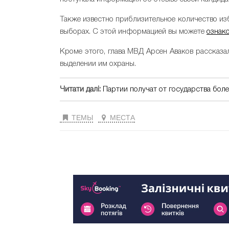
Также известно приблизительное количество из
выборах. С этой информацией вы можете
ознак
Кроме этого, глава МВД Арсен Аваков рассказа
выделении им охраны.
Читати далі:
Партии получат от государства боле
ТЕМЫ
МЕСТА