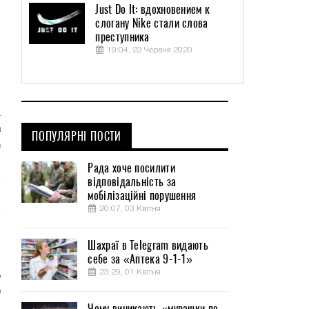
Just Do It: вдохновением к
слогану Nike стали слова
преступника
19:04, 23 Червня 2020
й
а
в
ПОПУЛЯРНІ ПОСТИ
е
Рада хоче посилити
відповідальність за
мобілізаційні порушення
20:07, 03 Квітня
Шахраї в Telegram видають
себе за «Аптека 9-1-1»
я
23:29, 01 Квітня
ь
е
Чому виникають «мурашки по