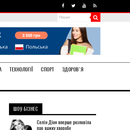
А
ТЕХНОЛОГІЇ
СПОРТ
ЗДОРОВ'Я
ШОУ-БІЗНЕС
Селін Діон вперше розповіла
про важку хворобу