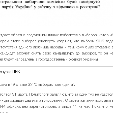
 отдаст обратно следующим лицам: победителю выборов, которы
втором этапе выборов (эксперты уверяют, что выборы 2019 год
отсутствия единого любимца народа); и тем, кому было отказано 
кандидат захочет снять свою кандидатуру до выборов, то он н
они будут направлены в государственный бюджет Украины.
оспуска ЦИК
ана в 49 статье ЗУ "О выборах президента".
оятся 31 марта. Политологи заявляют, что за один тур не удастс
инцев ожидает два этапа голосования. О своем желании возглавит
ЦИК официально зарегистрировала лишь 44 из них. Пока что н
туры.