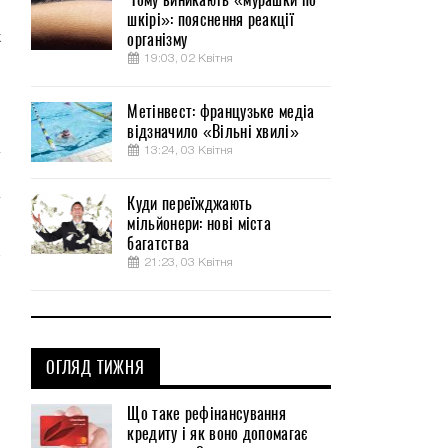
шкірі»: пояснення реакції
організму
х
19:03, 02 Квітня
о
Метінвест: французьке медіа
відзначило «Вільні хвилі»
13:24, 03 Квітня
Куди переїжджають
мільйонери: нові міста
багатства
21:23, 03 Квітня
ОГЛЯД ТИЖНЯ
Що таке рефінансування
кредиту і як воно допомагає