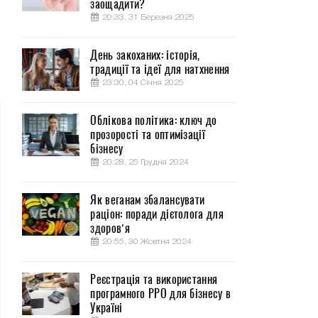
заощадити?
20:33, 31 Березня 2025
День закоханих: історія,
традиції та ідеї для натхнення
23:30, 04 Січня 2025
Облікова політика: ключ до
прозорості та оптимізації
бізнесу
20:28, 25 Грудня 2024
Як веганам збалансувати
раціон: поради дієтолога для
здоров’я
20:55, 30 Жовтня 2024
Реєстрація та використання
програмного РРО для бізнесу в
Україні