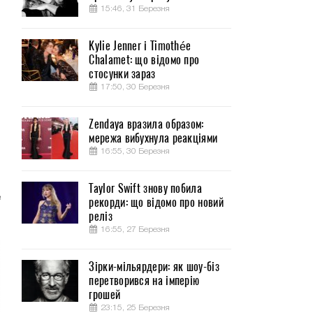
15:46, 31 Березня
Kylie Jenner і Timothée
Chalamet: що відомо про
о
стосунки зараз
и
17:50, 30 Березня
Zendaya вразила образом:
ю
мережа вибухнула реакціями
з
16:55, 30 Березня
и
я
Taylor Swift знову побила
е
рекорди: що відомо про новий
реліз
16:55, 27 Березня
Зірки-мільярдери: як шоу-біз
перетворився на імперію
грошей
23:15, 25 Березня