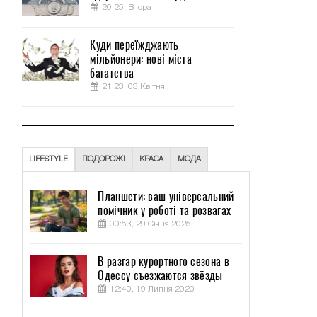
20:25, Вчора
Куди переїжджають
мільйонери: нові міста
багатства
21:23, 03 Квітня
LIFESTYLE
ПОДОРОЖІ
КРАСА
МОДА
Планшети: ваш універсальний
помічник у роботі та розвагах
00:53, 29 Січня 2025
В разгар курортного сезона в
Одессу съезжаются звёзды
12:40, 19 Липня 2020