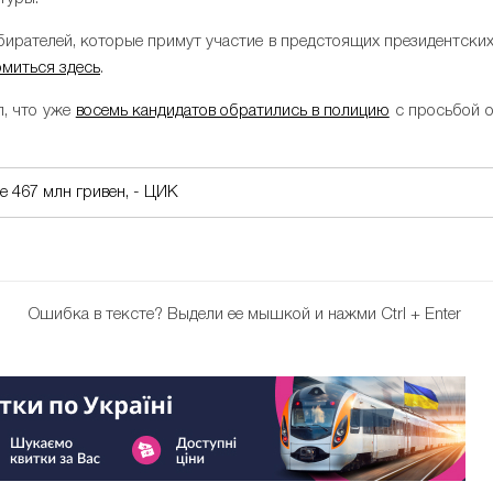
бирателей, которые примут участие в предстоящих президентски
омиться здесь
.
л, что уже
восемь кандидатов обратились в полицию
с просьбой 
е 467 млн гривен, - ЦИК
Ошибка в тексте?
Выдели ее мышкой и нажми Ctrl + Enter