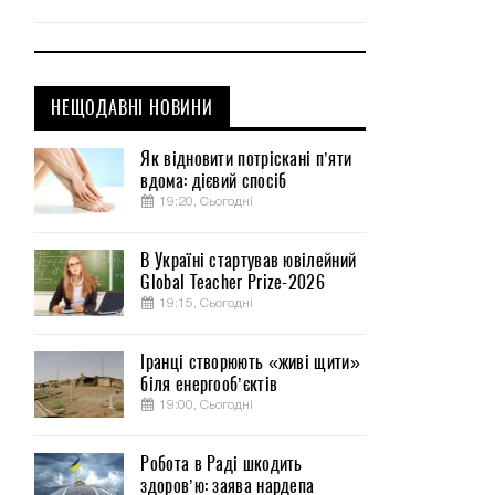
НЕЩОДАВНІ НОВИНИ
Як відновити потріскані п’яти
вдома: дієвий спосіб
19:20, Сьогодні
В Україні стартував ювілейний
Global Teacher Prize-2026
19:15, Сьогодні
Іранці створюють «живі щити»
біля енергооб’єктів
19:00, Сьогодні
Робота в Раді шкодить
здоров’ю: заява нардепа