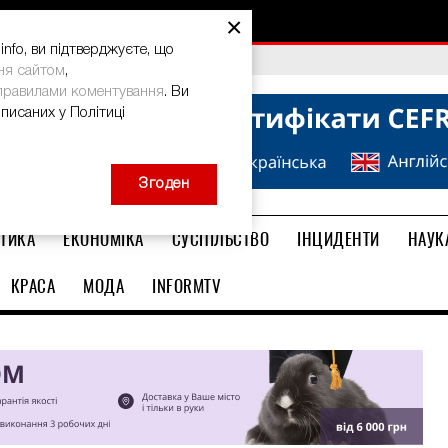
×
nfo, ви підтверджуєте, що
bal Teacher Prize-2026
ня сайтом
,
правилами коментування
. Ви
описаних у Політиці
Згоден
ТИКА
ЕКОНОМІКА
СУСПІЛЬСТВО
ІНЦИДЕНТИ
НАУК
КРАСА
МОДА
INFORMTV