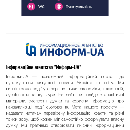
Інформаційне агентство "Информ-UA"
Інформ-UA — незалежний інформаційний портал, де
публікуються актуальні новини України та світу. Ми
висвітлюємо події у сфері політики, економіки, технологій,
суспільства та культури. На сайті ви знайдете аналітичні
матеріали, експертні думки та корисну інформацію про
найважливіші події сьогодення. Мета нашого проєкту —
надавати читачам перевірену інформацію, факти та різні
точки зору, щоб кожен міг самостійно сформувати власну
думку. Ми прагнемо створювати якісний інформаційний