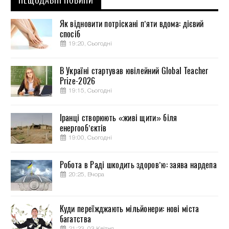
НЕЩОДАВНІ НОВИНИ
Як відновити потріскані п’яти вдома: дієвий
спосіб
19:20, Сьогодні
В Україні стартував ювілейний Global Teacher
Prize-2026
19:15, Сьогодні
Іранці створюють «живі щити» біля
енергооб’єктів
19:00, Сьогодні
Робота в Раді шкодить здоров’ю: заява нардепа
20:25, Вчора
Куди переїжджають мільйонери: нові міста
багатства
21:23, 03 Квітня