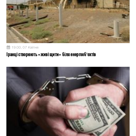
19:00, 07 Квітня
Іранці створюють «живі щити» біля енергооб’єктів