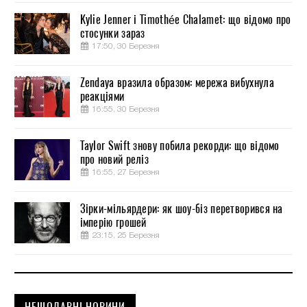
Kylie Jenner і Timothée Chalamet: що відомо про
стосунки зараз
17:50, 30 Березня
Zendaya вразила образом: мережа вибухнула
реакціями
16:55, 30 Березня
Taylor Swift знову побила рекорди: що відомо
про новий реліз
16:55, 27 Березня
Зірки-мільярдери: як шоу-біз перетворився на
імперію грошей
23:15, 25 Березня