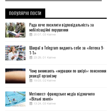
ПОПУЛЯРНІ ПОСТИ
Рада хоче посилити відповідальність за
мобілізаційні порушення
20:07, 03 Квітня
Шахраї в Telegram видають себе за «Аптека 9-
1-1»
23:29, 01 Квітня
Чому виникають «мурашки по шкірі»: пояснення
реакції організму
19:03, 02 Квітня
Метінвест: французьке медіа відзначило
«Вільні хвилі»
13:24, 03 Квітня