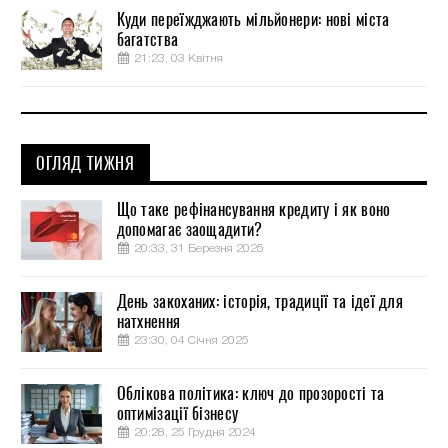
Куди переїжджають мільйонери: нові міста
багатства
21:23, 03 Квітня
ОГЛЯД ТИЖНЯ
Що таке рефінансування кредиту і як воно
допомагає заощадити?
20:33, 31 Березня 2025
День закоханих: історія, традиції та ідеї для
натхнення
23:30, 04 Січня 2025
Облікова політика: ключ до прозорості та
оптимізації бізнесу
20:28, 25 Грудня 2024