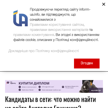
×
НОВИНИ
РЕКЛАМА
INFORM-UA
КОНТАКТИ
Продовжуючи перегляд сайту inform-
ua.info, ви підтверджуєте, що
ознайомилися з
Правилами користування сайтом
,
правилами використання матеріалів
та
правилами коментування
. Ви згодні з використанням
файлів cookie, описаних у Політиці конфіденційності.
Докладніше про Політику конфіденційності
Згоден
Кандидаты в сети: что можно найти