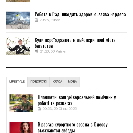
Робота в Раді шкодить здоров’ю: заява нардепа
20:25, Вчора
Куди переїжджають мільйонери: нові міста
багатства
21:23, 03 Квітня
LIFESTYLE
ПОДОРОЖІ
КРАСА
МОДА
Планшети: ваш універсальний помічник у
роботі та розвагах
00:53, 29 Січня 2025
В разгар курортного сезона в Одессу
съезжаются звёзды