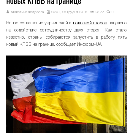
новых КПВВ на границе
Анжелика Фёдорова
20:01, 28 Грудня 2018
2322
0
Новое соглашение украинской и
польской сторон
нацелено
на содействие сотрудничеству двух сторон. Как стало
известно, страны собираются запустить в работу пять
новый КПВВ на границе, сообщает Информ-UA.