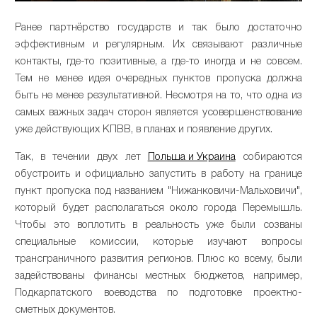
Ранее партнёрство государств и так было достаточно
эффективным и регулярным. Их связывают различные
контакты, где-то позитивные, а где-то иногда и не совсем.
Тем не менее идея очередных пунктов пропуска должна
быть не менее результативной. Несмотря на то, что одна из
самых важных задач сторон является усовершенствование
уже действующих КПВВ, в планах и появление других.
Так, в течении двух лет
Польша и Украина
собираются
обустроить и официально запустить в работу на границе
пункт пропуска под названием "Нижанковичи-Мальховичи",
который будет располагаться около города Перемышль.
Чтобы это воплотить в реальность уже были созваны
специальные комиссии, которые изучают вопросы
трансграничного развития регионов. Плюс ко всему, были
задействованы финансы местных бюджетов, например,
Подкарпатского воеводства по подготовке проектно-
сметных документов.