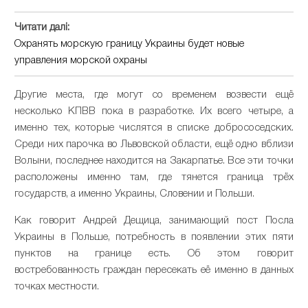
Читати далі:
Охранять морскую границу Украины будет новые
управления морской охраны
Другие места, где могут со временем возвести ещё
несколько КПВВ пока в разработке. Их всего четыре, а
именно тех, которые числятся в списке добрососедских.
Среди них парочка во Львовской области, ещё одно вблизи
Волыни, последнее находится на Закарпатье. Все эти точки
расположены именно там, где тянется граница трёх
государств, а именно Украины, Словении и Польши.
Как говорит Андрей Дещица, занимающий пост Посла
Украины в Польше, потребность в появлении этих пяти
пунктов на границе есть. Об этом говорит
востребованность граждан пересекать её именно в данных
точках местности.