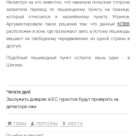
Несмотря на это известно, что накануне польская сторона
запретила переход по пешеходному пункту на границе,
который относился к населённому пункту Угринов.
Аргументировали такое решение тем, что данный
КПВВ
расположен в зоне, где проезжают авто, а потому пешеходы
мешают их свободному передвижению из одной страны в
другую.
Подобный пешеходный пункт остался лишь один - в
Шегине.
Читати далі:
Заслужить доверие: в ЕС туристов будут проверять на
детекторе лжи
ТЕМЫ
ПЕРСОНЫ
МЕСТА
Ошибка в тексте?