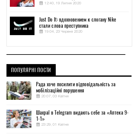
12:40, 19 Липня 2020
Just Do It: вдохновением к слогану Nike
стали слова преступника
19:04, 23 Червня 2020
ПОПУЛЯРНІ ПОСТИ
Рада хоче посилити відповідальність за
мобілізаційні порушення
20:07, 03 Квітня
Шахраї в Telegram видають себе за «Аптека 9-
1-1»
23:29, 01 Квітня