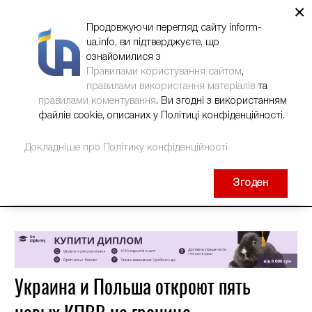
×
НОВИНИ
РЕКЛАМА
INFORM-UA
КОНТАКТИ
Продовжуючи перегляд сайту inform-
ua.info, ви підтверджуєте, що
ознайомилися з
Правилами користування сайтом
,
правилами використання матеріалів
та
правилами коментування
. Ви згодні з використанням
файлів cookie, описаних у Політиці конфіденційності.
Докладніше про Політику конфіденційності
Згоден
Украина и Польша откроют пять