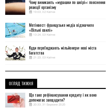
Чому виникають «мурашки по шкірі»: пояснення
реакції організму
19:03, 02 Квітня
Метінвест: французьке медіа відзначило
«Вільні хвилі»
13:24, 03 Квітня
Куди переїжджають мільйонери: нові міста
багатства
21:23, 03 Квітня
ОГЛЯД ТИЖНЯ
Що таке рефінансування кредиту і як воно
допомагає заощадити?
20:33, 31 Березня 2025