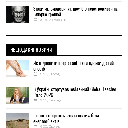
Зірки-мільярдери: як шоу-біз перетворився на
імперію грошей
23:15, 25 Березня
НЕЩОДАВНІ НОВИНИ
Як відновити потріскані п’яти вдома: дієвий
спосіб
19:20, Сьогодні
В Україні стартував ювілейний Global Teacher
Prize-2026
19:15, Сьогодні
Іранці створюють «живі щити» біля
енергооб’єктів
19:00, Сьогодні