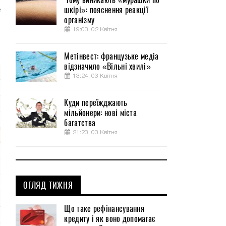
шкірі»: пояснення реакції
е
організму
и
19:03, 02 Квітня
и
Метінвест: французьке медіа
відзначило «Вільні хвилі»
13:24, 03 Квітня
Куди переїжджають
мільйонери: нові міста
багатства
21:23, 03 Квітня
ОГЛЯД ТИЖНЯ
Що таке рефінансування
кредиту і як воно допомагає