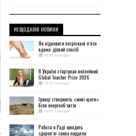
НЕЩОДАВНІ НОВИНИ
Як відновити потріскані п’яти
вдома: дієвий спосіб
19:20, Сьогодні
В Україні стартував ювілейний
Global Teacher Prize-2026
19:15, Сьогодні
Іранці створюють «живі щити»
біля енергооб’єктів
19:00, Сьогодні
е
м
Робота в Раді шкодить
здоров’ю: заява нардепа
в