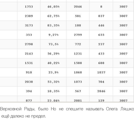
е Верховной Рады, было Но не спешите называть Олега Ляшк
 ещё далеко не предел.