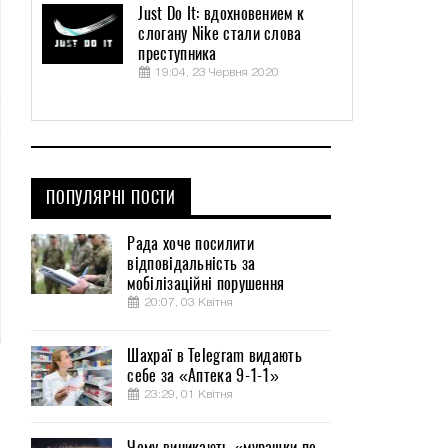
Just Do It: вдохновением к
слогану Nike стали слова
преступника
19:04, 23 Червня 2020
ПОПУЛЯРНІ ПОСТИ
Рада хоче посилити
відповідальність за
мобілізаційні порушення
20:07, 03 Квітня
Шахраї в Telegram видають
о
себе за «Аптека 9-1-1»
23:29, 01 Квітня
Чому виникають «мурашки по