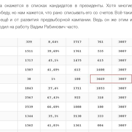
а окажется в списках кандидатов в президенты. Хотя многи
беду, но нам кажется, что рано списывать его со счетов. Всё-так
 ещё и от развития предвыборной кампании. Ведь он же этим 
ходил на работу Вадим Рабинович часто.