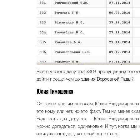
Всего у этого депутата 3369 пропущенных голосов
дойти проще, чем до
здания Верховной Рады
?
Юлия Тимошенко
Согласно многим опросам, Юлия Владимировна -
это кому или нет, но это факт. Тем ни менее ска
Раде есть два депутата - Юлия Владимировн
можно догадаться, одинаковые. И тут, когда мы
ожидала загадка, у которой нет ответа.