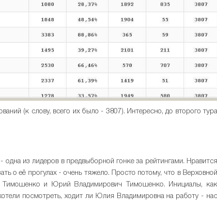
аний (к слову, всего их было - 3807). Интересно, до второго тур
 одна из лидеров в предвыборной гонке за рейтингами. Нравитс
зать о её прогулах - очень тяжело. Просто потому, что в Верховно
а Тимошенко и Юрий Владимирович Тимошенко. Инициалы, ка
 хотели посмотреть, ходит ли Юлия Владимировна на работу - на