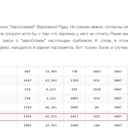
ярких "персонажей" Верховной Рады. Не совсем важно, согласны л
не спорьте хотя бы с тем, что харизмы у него не отнять. Ранее м
 закон о "евробляхах" настоящим грабежом. К слову, в это
идимо, находился в здании парламента. Вот только были и случаи