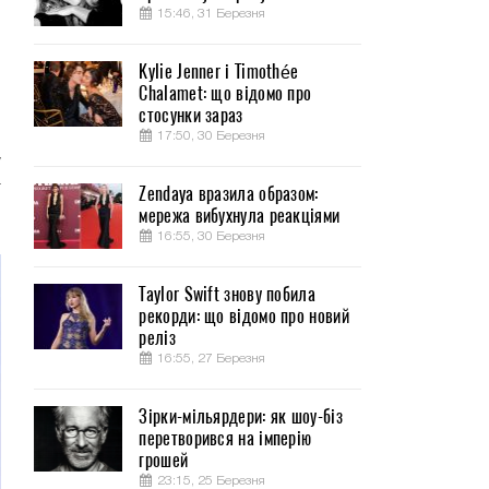
15:46, 31 Березня
Kylie Jenner і Timothée
Chalamet: що відомо про
о
стосунки зараз
й
17:50, 30 Березня
у
т
Zendaya вразила образом:
мережа вибухнула реакціями
16:55, 30 Березня
Taylor Swift знову побила
рекорди: що відомо про новий
реліз
16:55, 27 Березня
Зірки-мільярдери: як шоу-біз
перетворився на імперію
грошей
23:15, 25 Березня