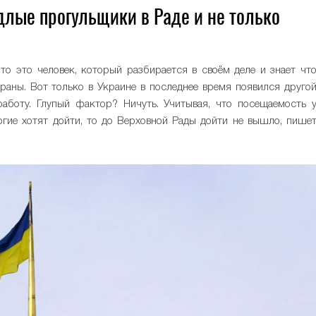
лые прогульщики в Раде и не только
то это человек, который разбирается в своём деле и знает чт
раны. Вот только в Украине в последнее время появился друго
аботу. Глупый фактор? Ничуть. Учитывая, что посещаемость 
огие хотят дойти, то до Верховной Рады дойти не вышло, пише