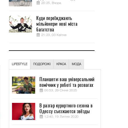
20:25, Вчора
Куди переїжджають
мільйонери: нові міста
и
багатства
ы
21:23, 03 Квітня
м
,
LIFESTYLE
ПОДОРОЖІ
КРАСА
МОДА
Планшети: ваш універсальний
помічник у роботі та розвагах
00:53, 29 Січня 2025
В разгар курортного сезона в
Одессу съезжаются звёзды
12:40, 19 Липня 2020