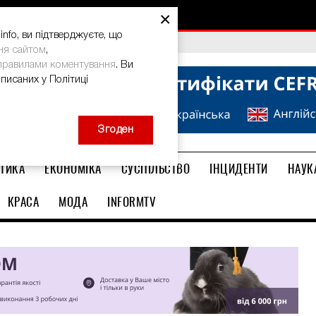
×
nfo, ви підтверджуєте, що
bal Teacher Prize-2026
ня сайтом
,
правилами коментування
. Ви
описаних у Політиці
Згоден
ТИКА
ЕКОНОМІКА
СУСПІЛЬСТВО
ІНЦИДЕНТИ
НАУК
КРАСА
МОДА
INFORMTV