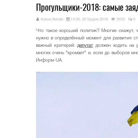
Прогульщики-2018: самые заяд
Алена Зотова
14:30, 26 Грудня 2018
2655
0
Что такое хороший политик? Многие скажут, ч
нужно в определённый момент для развития ст
важный критерий:
депутат
должен ходить на р
многих очень "хромает" и, если до выборов мн
Информ-UA.