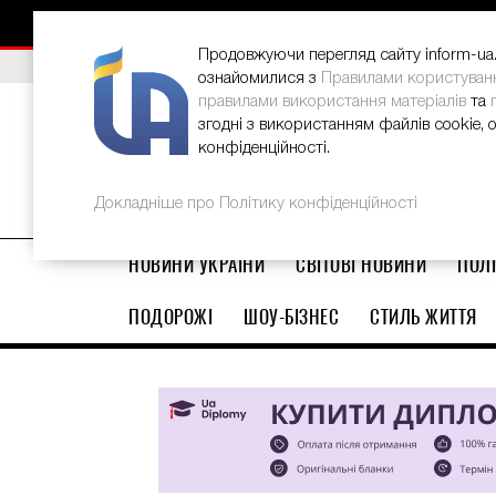
НОВИНИ
РЕКЛАМА
INFORM-UA
КОНТАКТИ
Продовжуючи перегляд сайту inform-ua.i
ВИБІР РЕДАКЦІЇ
В Україні стартував ювілейний Glo
ознайомилися з
Правилами користуван
правилами використання матеріалів
та
згодні з використанням файлів cookie, 
конфіденційності.
Докладніше про Політику конфіденційності
НОВИНИ УКРАЇНИ
СВІТОВІ НОВИНИ
ПОЛІ
ПОДОРОЖІ
ШОУ-БІЗНЕС
СТИЛЬ ЖИТТЯ