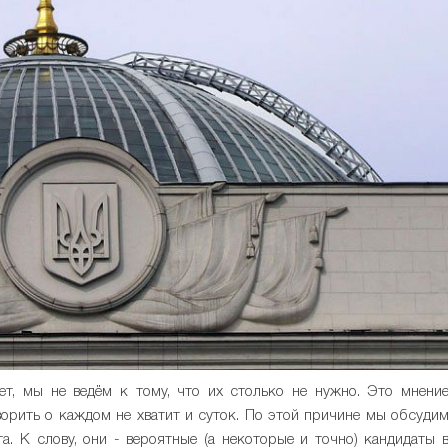
ет, мы не ведём к тому, что их столько не нужно. Это мнени
оворить о каждом не хватит и суток. По этой причине мы обсуди
. К слову, они - вероятные (а некоторые и точно) кандидаты 