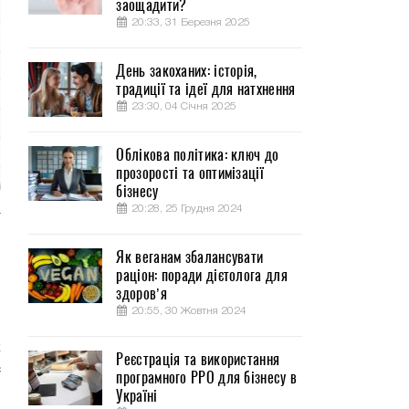
заощадити?
20:33, 31 Березня 2025
День закоханих: історія,
традиції та ідеї для натхнення
23:30, 04 Січня 2025
Облікова політика: ключ до
прозорості та оптимізації
бізнесу
20:28, 25 Грудня 2024
а
Як веганам збалансувати
раціон: поради дієтолога для
здоров’я
я
20:55, 30 Жовтня 2024
й
к
Реєстрація та використання
с
програмного РРО для бізнесу в
Україні