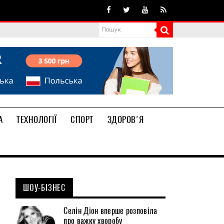
А
ТЕХНОЛОГІЇ
СПОРТ
ЗДОРОВ'Я
ШОУ-БІЗНЕС
Селін Діон вперше розповіла
про важку хворобу