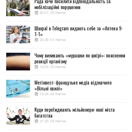
Рада хоче посилити відповідальність за
мобілізаційні порушення
20:07, 03 Квітня
Шахраї в Telegram видають себе за «Аптека 9-
1-1»
23:29, 01 Квітня
Чому виникають «мурашки по шкірі»: пояснення
реакції організму
19:03, 02 Квітня
Метінвест: французьке медіа відзначило
«Вільні хвилі»
13:24, 03 Квітня
Куди переїжджають мільйонери: нові міста
багатства
21:23, 03 Квітня