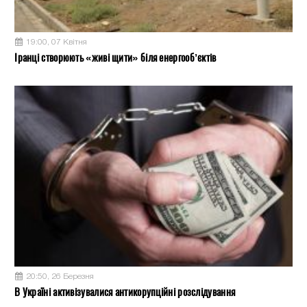
19:00, 07 Квітня
Іранці створюють «живі щити» біля енергооб’єктів
20:50, 26 Березня
В Україні активізувалися антикорупційні розслідування