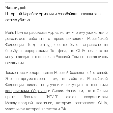
Читати далі:
Нагорный Карабах: Армения и Азербайджан заявляют о
сотнях убитых
Майк Помпео рассказал журналистам, что ему уже когда-то
доводилось работать с представителями Российской
Федерации. Тогда сотрудничество было направлено на
борьбу с террористами. Тот факт, что США пока что не
могут наладить отношения с Россией, Помпео назвал очень
печальным.
Также госсекретарь назвал Россией бесполезной страной.
Это он аргументировал тем, что действия Российской
Федерации никак не улучшили ситуацию с военными
конфликтами в Украине
и Сирии. Напомним, что в Сирии
против боевиков "ИГИЛ" воюют представители
Международной коалиции, которую возглавляет США,
участником которой является и РФ.