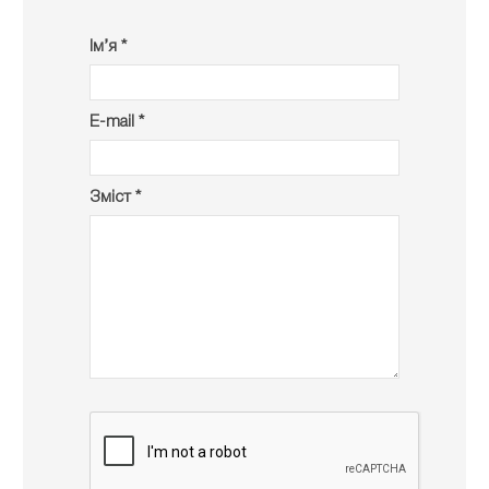
Ім’я *
E-mail *
Зміст *