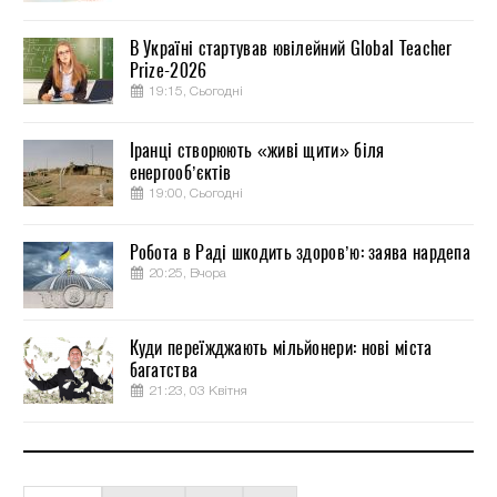
В Україні стартував ювілейний Global Teacher
Prize-2026
19:15, Сьогодні
Іранці створюють «живі щити» біля
енергооб’єктів
19:00, Сьогодні
Робота в Раді шкодить здоров’ю: заява нардепа
20:25, Вчора
Куди переїжджають мільйонери: нові міста
багатства
21:23, 03 Квітня