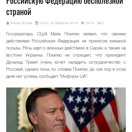
Российскую Федерацию бесполезной
страной
Алена Зотова
13:42, 24 Вересня 2018
2419
0
Госсекретарь США Майк Помпео заявил, что своими
действиями Российская Федерация не принесла никакой
пользы. Речь идет о военных действиях в Сирии, а также на
востоке Украины. Помпео не отрицает, что президент
Дональд Трамп очень хочет наладить сотрудничество с
Россией, однако пока, по словам Помпео, до сих пор в этом
деле нет успеха, сообщает "Информ-UA".