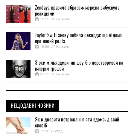
Zendaya вразила образом: мережа вибухнула
реакціями
16:55, 30 Березня
Taylor Swift знову побила рекорди: що відомо
про новий реліз
16:55, 27 Березня
Зірки-мільярдери: як шоу-біз перетворився на
імперію грошей
23:15, 25 Березня
НЕЩОДАВНІ НОВИНИ
Як відновити потріскані п’яти вдома: дієвий
спосіб
19:20, Сьогодні