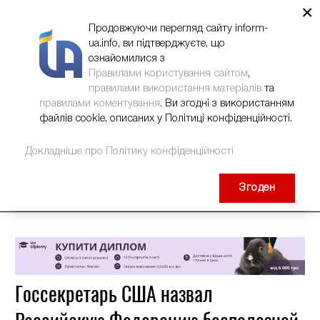
×
НОВИНИ
РЕКЛАМА
INFORM-UA
КОНТАКТИ
Продовжуючи перегляд сайту inform-
ua.info, ви підтверджуєте, що
ознайомилися з
Правилами користування сайтом
,
правилами використання матеріалів
та
правилами коментування
. Ви згодні з використанням
файлів cookie, описаних у Політиці конфіденційності.
Докладніше про Політику конфіденційності
Згоден
Госсекретарь США назвал