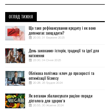
ОГЛЯД ТИЖНЯ
Що таке рефінансування кредиту і як воно
допомагає заощадити?
20:33, 31 Березня 2025
День закоханих: історія, традиції та ідеї для
натхнення
23:30, 04 Січня 2025
Облікова політика: ключ до прозорості та
оптимізації бізнесу
20:28, 25 Грудня 2024
Як веганам збалансувати раціон: поради
дієтолога для здоров’я
20:55, 30 Жовтня 2024