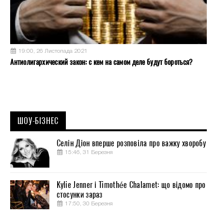
19:00, 26 Листопада 2021
Антиолигархический закон: с кем на самом деле будут бороться?
ШОУ-БІЗНЕС
Селін Діон вперше розповіла про важку хворобу
15:46, 31 Березня
Kylie Jenner і Timothée Chalamet: що відомо про
стосунки зараз
17:50, 30 Березня