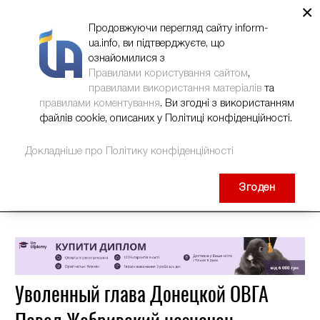
×
НОВИНИ
РЕКЛАМА
INFORM-UA
КОНТАКТИ
Продовжуючи перегляд сайту inform-
ua.info, ви підтверджуєте, що
ознайомилися з
Правилами користування сайтом
,
правилами використання матеріалів
та
правилами коментування
. Ви згодні з використанням
файлів cookie, описаних у Політиці конфіденційності.
Докладніше про Політику конфіденційності
Згоден
Уволенный глава Донецкой ОВГА