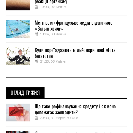
реакції організму
19:03, 02 Квітня
Метінвест: французьке медіа відзначило
«Вільні хвилі»
13:24, 03 Квітня
Куди переїжджають мільйонери: нові міста
багатства
21:23, 03 Квітня
ОГЛЯД ТИЖНЯ
Що таке рефінансування кредиту і як воно
допомагає заощадити?
20:33, 31 Березня 2025