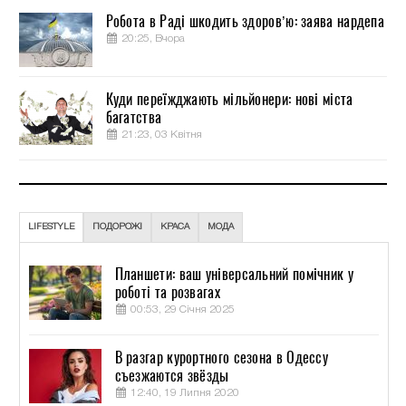
Робота в Раді шкодить здоров’ю: заява нардепа
20:25, Вчора
Куди переїжджають мільйонери: нові міста
багатства
21:23, 03 Квітня
LIFESTYLE
ПОДОРОЖІ
КРАСА
МОДА
Планшети: ваш універсальний помічник у
роботі та розвагах
00:53, 29 Січня 2025
В разгар курортного сезона в Одессу
съезжаются звёзды
12:40, 19 Липня 2020