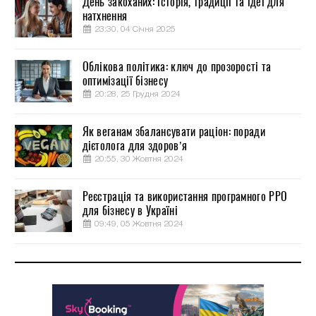
День закоханих: історія, традиції та ідеї для
натхнення
23:30, 04 Січня 2025
Облікова політика: ключ до прозорості та
оптимізації бізнесу
20:28, 25 Грудня 2024
Як веганам збалансувати раціон: поради
дієтолога для здоров’я
20:55, 30 Жовтня 2024
Реєстрація та використання програмного РРО
для бізнесу в Україні
09:49, 05 Жовтня 2024