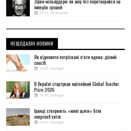
Зірки-мільярдери: як шоу-біз перетворився на
імперію грошей
23:15, 25 Березня
НЕЩОДАВНІ НОВИНИ
Як відновити потріскані п’яти вдома: дієвий
спосіб
19:20, Сьогодні
В Україні стартував ювілейний Global Teacher
Prize-2026
19:15, Сьогодні
Іранці створюють «живі щити» біля
енергооб’єктів
19:00, Сьогодні