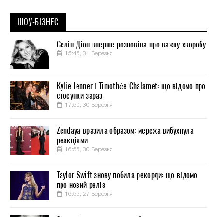
ШОУ-БІЗНЕС
Селін Діон вперше розповіла про важку хворобу
15:46, 31 Березня
Kylie Jenner і Timothée Chalamet: що відомо про
стосунки зараз
17:50, 30 Березня
Zendaya вразила образом: мережа вибухнула
реакціями
16:55, 30 Березня
Taylor Swift знову побила рекорди: що відомо
про новий реліз
16:55, 27 Березня