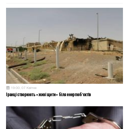
19:00, 07 Квітня
Іранці створюють «живі щити» біля енергооб’єктів