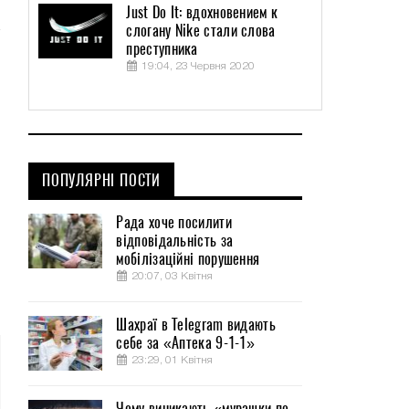
Just Do It: вдохновением к
слогану Nike стали слова
преступника
19:04, 23 Червня 2020
ПОПУЛЯРНІ ПОСТИ
Рада хоче посилити
відповідальність за
мобілізаційні порушення
20:07, 03 Квітня
Шахраї в Telegram видають
себе за «Аптека 9-1-1»
23:29, 01 Квітня
Чому виникають «мурашки по