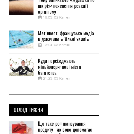
шкірі»: пояснення реакції
організму
19:03, 02 Квітня
Метінвест: французьке медіа
відзначило «Вільні хвилі»
13:24, 03 Квітня
Куди переїжджають
мільйонери: нові міста
багатства
21:23, 03 Квітня
ОГЛЯД ТИЖНЯ
Що таке рефінансування
кредиту і як воно допомагає