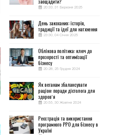
заощадити?
20:33, 31 Березня 2025
День закоханих: історія,
традиції та ідеї для натхнення
23:30, 04 Січня 2025
Облікова політика: ключ до
прозорості та оптимізації
бізнесу
20:28, 25 Грудня 2024
Як веганам збалансувати
раціон: поради дієтолога для
здоров’я
20:55, 30 Жовтня 2024
Реєстрація та використання
програмного РРО для бізнесу в
Україні