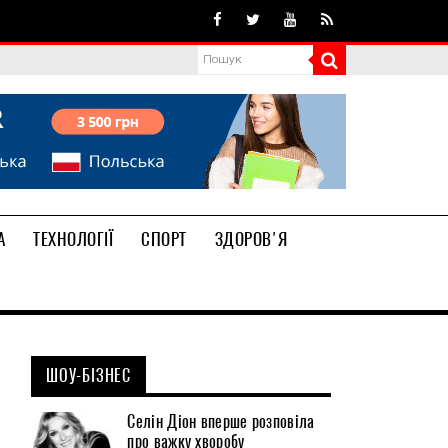
А
ТЕХНОЛОГІЇ
СПОРТ
ЗДОРОВ'Я
ШОУ-БІЗНЕС
Селін Діон вперше розповіла
про важку хворобу