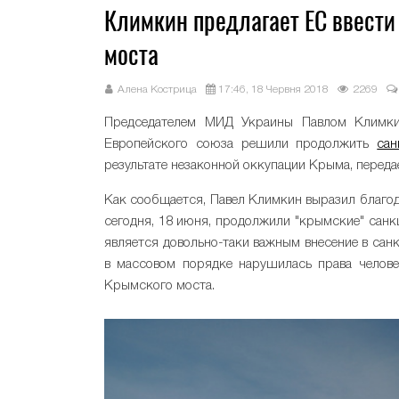
Климкин предлагает ЕС ввести
моста
Алена Кострица
17:46, 18 Червня 2018
2269
Председателем МИД Украины Павлом Климки
Европейского союза решили продолжить
сан
результате незаконной оккупации Крыма, переда
Как сообщается, Павел Климкин выразил благод
сегодня, 18 июня, продолжили "крымские" санк
является довольно-таки важным внесение в санк
в массовом порядке нарушилась права челове
Крымского моста.