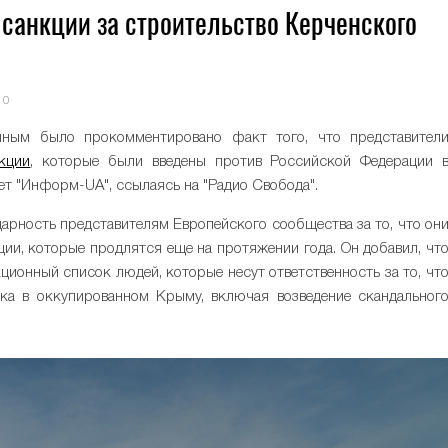
 санкции за строительство Керченского
0
ным было прокомментировано факт того, что представител
кции
, которые были введены против Российской Федерации 
ет "Информ-UA", ссылаясь на "Радио Свобода".
арность представителям Европейского сообщества за то, что он
ции, которые продлятся еще на протяжении года. Он добавил, чт
ционный список людей, которые несут ответственность за то, чт
ка в оккупированном Крыму, включая возведение скандальног