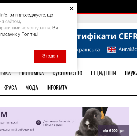
×
nfo, ви підтверджуєте, що
bal Teacher Prize-2026
ня сайтом
,
правилами коментування
. Ви
описаних у Політиці
Згоден
ТИКА
ЕКОНОМІКА
СУСПІЛЬСТВО
ІНЦИДЕНТИ
НАУК
КРАСА
МОДА
INFORMTV