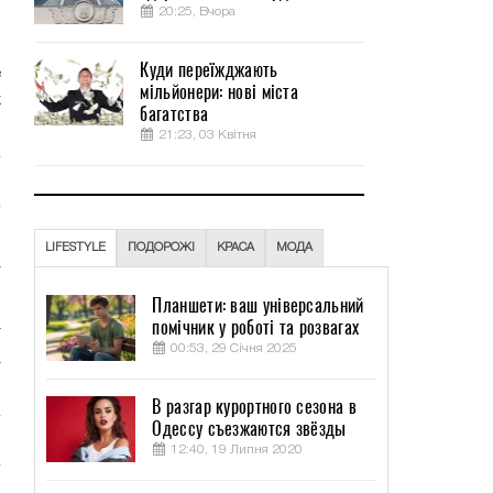
20:25, Вчора
о
о
Куди переїжджають
е
мільйонери: нові міста
х
багатства
21:23, 03 Квітня
,
LIFESTYLE
ПОДОРОЖІ
КРАСА
МОДА
а
Планшети: ваш універсальний
помічник у роботі та розвагах
т
00:53, 29 Січня 2025
а
В разгар курортного сезона в
Одессу съезжаются звёзды
12:40, 19 Липня 2020