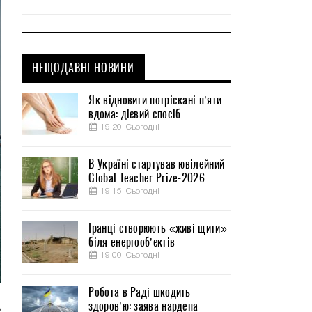
НЕЩОДАВНІ НОВИНИ
Як відновити потріскані п’яти
вдома: дієвий спосіб
19:20, Сьогодні
В Україні стартував ювілейний
Global Teacher Prize-2026
19:15, Сьогодні
Іранці створюють «живі щити»
біля енергооб’єктів
19:00, Сьогодні
Робота в Раді шкодить
здоров’ю: заява нардепа
ь