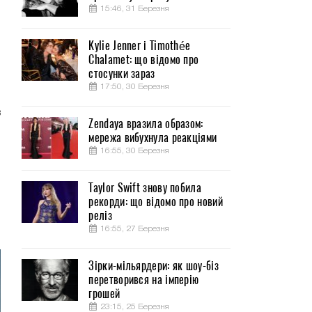
15:46, 31 Березня
Kylie Jenner і Timothée
Chalamet: що відомо про
стосунки зараз
17:50, 30 Березня
и
в
Zendaya вразила образом:
мережа вибухнула реакціями
16:55, 30 Березня
и
о
Taylor Swift знову побила
о
рекорди: що відомо про новий
о
реліз
16:55, 27 Березня
Зірки-мільярдери: як шоу-біз
перетворився на імперію
грошей
23:15, 25 Березня