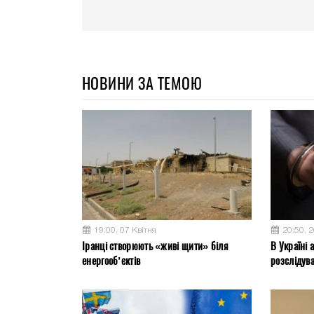
НОВИНИ ЗА ТЕМОЮ
19:00, 07 Квітня
20:50, 
Іранці створюють «живі щити» біля
В Україні 
енергооб’єктів
розслідув