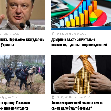
30 Травня 2022
19:33, 05 Лютого 2022
итика: Порошенко таки удалось
Доверие к власти значительно
з Украины
снизилось, - данные социсследований
12 Грудня 2021
19:00, 26 Листопада 2021
на границе Польши и
Антиолигархический закон: с кем на
 мнение политологов
самом деле будут бороться?