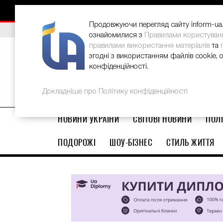
НОВИНИ
РЕКЛАМА
INFORM-UA
КОНТАКТИ
Продовжуючи перегляд сайту inform-ua.i
ВИБІР РЕДАКЦІЇ
В Україні стартував ювілейний Glo
ознайомилися з
Правилами користуван
правилами використання матеріалів
та
згодні з використанням файлів cookie, 
конфіденційності.
Докладніше про Політику конфіденційності
НОВИНИ УКРАЇНИ
СВІТОВІ НОВИНИ
ПОЛІ
ПОДОРОЖІ
ШОУ-БІЗНЕС
СТИЛЬ ЖИТТЯ