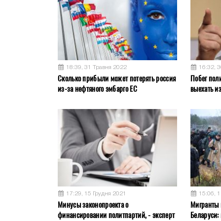
18:39, 31 Травня 2022
16:32, 
Сколько прибыли может потерять россия
Побег пол
из-за нефтяного эмбарго ЕС
выехать и
17:29, 15 Грудня 2021
15:06, 
Минусы законопроекта о
Мигранты 
финансировании политпартий, - эксперт
Беларуси: