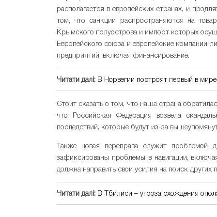
располагается в европейских странах, и продл
том, что санкции распространяются на товар
Крымского полуострова и импорт которых осуще
Европейского союза и европейские компании л
предприятий, включая финансирование.
Читати далі:
В Норвегии построят первый в мире
Стоит сказать о том, что наша страна обратила
что Российская Федерация возвела скандал
последствий, которые будут из-за вышеупомянут
Также новая переправа служит проблемой д
зафиксированы проблемы в навигации, включая
должна направить свои усилия на поиск других п
Читати далі:
В Тбилиси – угроза схождения опол