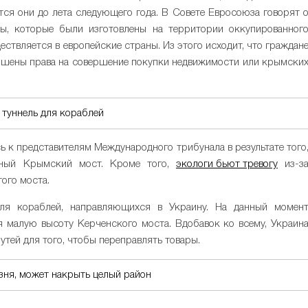
ятся они до лета следующего года. В Совете Евросоюза говорят 
ы, которые были изготовлены на территории оккупированног
ствляется в европейские страны. Из этого исходит, что граждан
ишены права на совершение покупки недвижимости или крымски
 туннель для кораблей
сь к представителям Международного трибунала в результате того
ьный Крымский мост. Кроме того,
экологи бьют тревогу
из-з
ого моста.
ля кораблей, направляющихся в Украину. На данный момен
 малую высоту Керченского моста. Вдобавок ко всему, Украин
утей для того, чтобы переправлять товары.
зня, может накрыть целый район