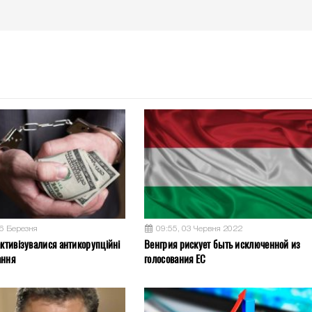
26 Березня
09:55, 03 Червня 2022
активізувалися антикорупційні
Венгрия рискует быть исключенной из
ання
голосования ЕС