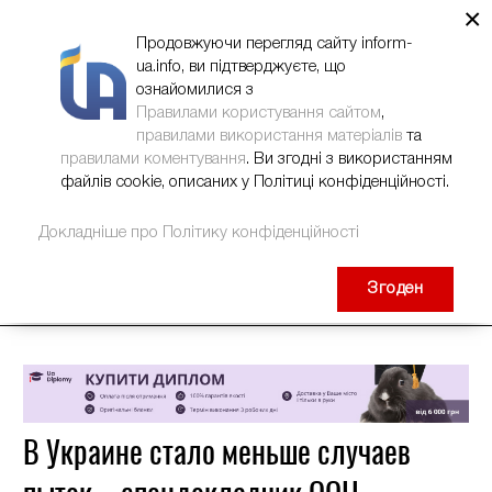
×
НОВИНИ
РЕКЛАМА
INFORM-UA
КОНТАКТИ
Продовжуючи перегляд сайту inform-
ua.info, ви підтверджуєте, що
ознайомилися з
Правилами користування сайтом
,
правилами використання матеріалів
та
правилами коментування
. Ви згодні з використанням
файлів cookie, описаних у Політиці конфіденційності.
Докладніше про Політику конфіденційності
Згоден
В Украине стало меньше случаев