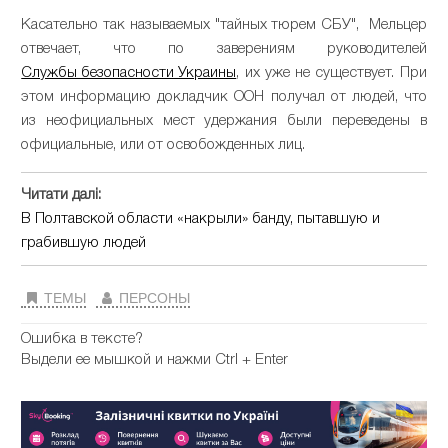
Касательно так называемых "тайных тюрем СБУ", Мельцер
отвечает, что по заверениям руководителей
Службы безопасности Украины
, их уже не существует. При
этом информацию докладчик ООН получал от людей, что
из неофициальных мест удержания были переведены в
официальные, или от освобожденных лиц.
Читати далі:
В Полтавской области «накрыли» банду, пытавшую и
грабившую людей
ТЕМЫ
ПЕРСОНЫ
Ошибка в тексте?
Выдели ее мышкой и нажми Ctrl + Enter