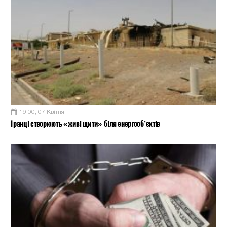
19:00, 07 Квітня
Іранці створюють «живі щити» біля енергооб’єктів