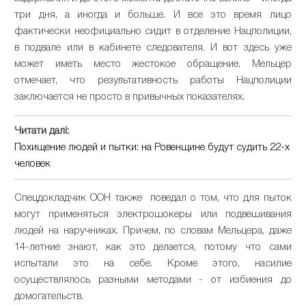
три дня, а иногда и больше. И все это время лицо
фактически неофициально сидит в отделение Нацполиции,
в подвале или в кабинете следователя. И вот здесь уже
может иметь место жестокое обращение. Мельцер
отмечает, что результативность работы Нацполиции
заключается не просто в привычных показателях.
Читати далі:
Похищение людей и пытки: на Ровенщине будут судить 22-х
человек
Спецдокладчик ООН также поведал о том, что для пыток
могут применяться электрошокеры или подвешивания
людей на наручниках. Причем, по словам Мельцера, даже
14-летние знают, как это делается, потому что сами
испытали это на себе. Кроме этого, насилие
осуществлялось разными методами - от избиения до
домогательств.