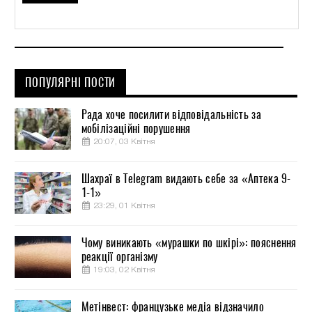
ПОПУЛЯРНІ ПОСТИ
Рада хоче посилити відповідальність за
мобілізаційні порушення
20:07, 03 Квітня
Шахраї в Telegram видають себе за «Аптека 9-
1-1»
23:29, 01 Квітня
Чому виникають «мурашки по шкірі»: пояснення
реакції організму
19:03, 02 Квітня
Метінвест: французьке медіа відзначило