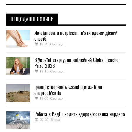
НЕЩОДАВНІ НОВИНИ
Як відновити потріскані п’яти вдома: дієвий
спосіб
19:20, Сьогодні
В Україні стартував ювілейний Global Teacher
Prize-2026
19:15, Сьогодні
Іранці створюють «живі щити» біля
енергооб’єктів
19:00, Сьогодні
Робота в Раді шкодить здоров’ю: заява нардепа
20:25, Вчора