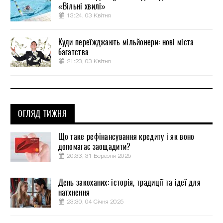
«Вільні хвилі»
13:24, 03 Квітня
Куди переїжджають мільйонери: нові міста
багатства
21:23, 03 Квітня
ОГЛЯД ТИЖНЯ
Що таке рефінансування кредиту і як воно
допомагає заощадити?
20:33, 31 Березня 2025
День закоханих: історія, традиції та ідеї для
натхнення
23:30, 04 Січня 2025