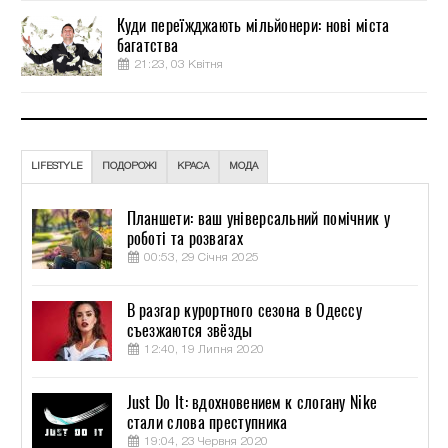
Куди переїжджають мільйонери: нові міста
багатства
21:23, 03 Квітня
LIFESTYLE
ПОДОРОЖІ
КРАСА
МОДА
Планшети: ваш універсальний помічник у
роботі та розвагах
00:53, 29 Січня 2025
В разгар курортного сезона в Одессу
съезжаются звёзды
12:40, 19 Липня 2020
Just Do It: вдохновением к слогану Nike
стали слова преступника
19:04, 23 Червня 2020