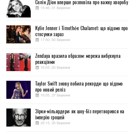
Селін Діон вперше розповіла про важку хворобу
15:46, 31 Березня
Kylie Jenner і Timothée Chalamet: що відомо про
стосунки зараз
17:50, 30 Березня
Zendaya вразила образом: мережа вибухнула
реакціями
16:55, 30 Березня
Taylor Swift знову побила рекорди: що відомо
про новий реліз
16:55, 27 Березня
Зірки-мільярдери: як шоу-біз перетворився на
імперію грошей
23:15, 25 Березня