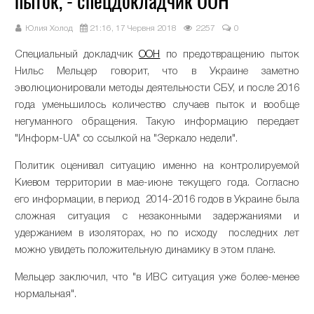
пыток, - спецдокладчик ООН
Юлия Холод
21:16, 17 Червня 2018
2257
0
Специальный докладчик
ООН
по предотвращению пыток
Нильс Мельцер говорит, что в Украине заметно
эволюционировали методы деятельности СБУ, и после 2016
года уменьшилось количество случаев пыток и вообще
негуманного обращения. Такую информацию передает
"Информ-UA" со ссылкой на "Зеркало недели".
Политик оценивал ситуацию именно на контролируемой
Киевом территории в мае-июне текущего года. Согласно
его информации, в период 2014-2016 годов в Украине была
сложная ситуация с незаконными задержаниями и
удержанием в изоляторах, но по исходу последних лет
можно увидеть положительную динамику в этом плане.
Мельцер заключил, что "в ИВС ситуация уже более-менее
нормальная".