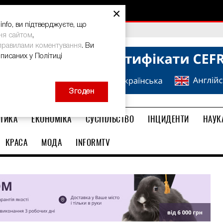
×
nfo, ви підтверджуєте, що
bal Teacher Prize-2026
ня сайтом
,
правилами коментування
. Ви
описаних у Політиці
Згоден
ТИКА
ЕКОНОМІКА
СУСПІЛЬСТВО
ІНЦИДЕНТИ
НАУК
КРАСА
МОДА
INFORMTV