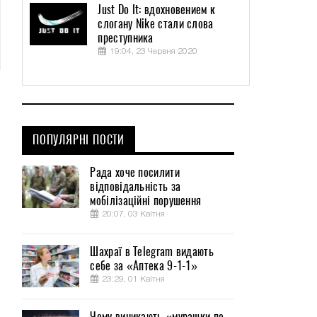
Just Do It: вдохновением к
слогану Nike стали слова
преступника
19:04, 23 Червня 2020
ПОПУЛЯРНІ ПОСТИ
Рада хоче посилити
відповідальність за
мобілізаційні порушення
20:07, 03 Квітня
Шахраї в Telegram видають
себе за «Аптека 9-1-1»
23:29, 01 Квітня
о
Чому виникають «мурашки по