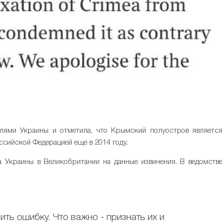
елями Украины и отметила, что Крымский полуостров являетс
ссийской Федерацией еще в 2014 году.
а Украины в Великобритании на данные извинения. В ведомств
ь ошибку. Что важно - признать их и