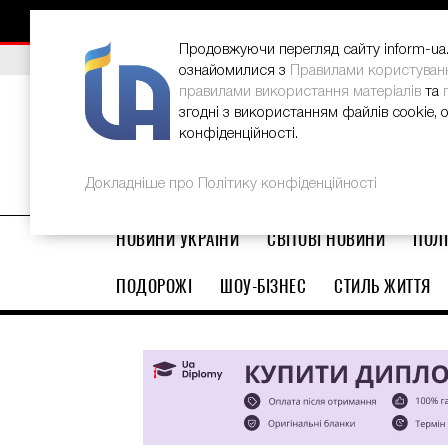
НОВИНИ
РЕКЛАМА
INFORM-UA
КОНТАКТИ
Продовжуючи перегляд сайту inform-ua.i
ВИБІР РЕДАКЦІЇ
В Україні стартував ювілейний Glo
ознайомилися з
Правилами користуван
правилами використання матеріалів
та
згодні з використанням файлів cookie, 
конфіденційності.
Докладніше про Політику конфіденційності
НОВИНИ УКРАЇНИ
СВІТОВІ НОВИНИ
ПОЛІ
ПОДОРОЖІ
ШОУ-БІЗНЕС
СТИЛЬ ЖИТТЯ