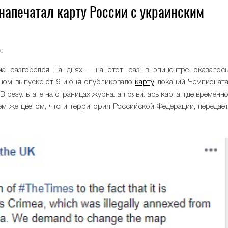
 напечатал карту России с украинским
0
а разгорелся на днях - на этот раз в эпицентре оказалос
атном выпуске от 9 июня опубликовало
карту
локаций Чемпионат
В результате на страницах журнала появилась карта, где временн
м же цветом, что и территория Российской Федерации, передае