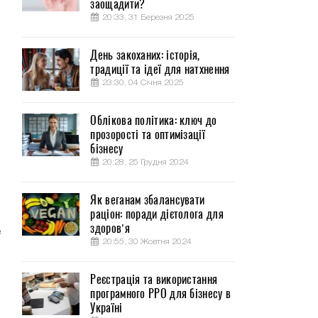
заощадити?
20:33, 31 Березня 2025
День закоханих: історія,
традиції та ідеї для натхнення
23:30, 04 Січня 2025
Облікова політика: ключ до
прозорості та оптимізації
бізнесу
20:28, 25 Грудня 2024
я
Як веганам збалансувати
раціон: поради дієтолога для
здоров’я
е
20:55, 30 Жовтня 2024
Реєстрація та використання
програмного РРО для бізнесу в
Україні