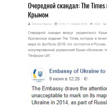
Очередной скандал: The Times
Крымом
Татьяна Ларина
14:50, 11 Червня 2018
2223
Очередной скандал вокруг украинского Крым
британское издание The Times, которое в печ
мира по футболу-2018, что состоится в России. 
оккупированный украинский Крым обозначен те
"Информ-UA".