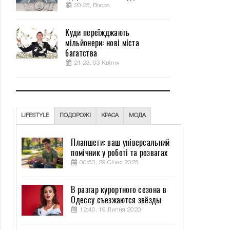
20:25, Вчора
Куди переїжджають
мільйонери: нові міста
багатства
21:23, 03 Квітня
LIFESTYLE
ПОДОРОЖІ
КРАСА
МОДА
Планшети: ваш універсальний
помічник у роботі та розвагах
00:53, 29 Січня 2025
В разгар курортного сезона в
Одессу съезжаются звёзды
12:40, 19 Липня 2020