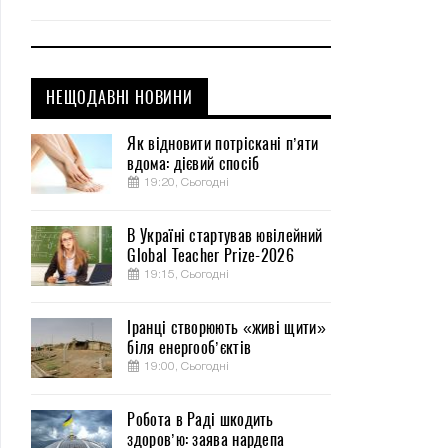
НЕЩОДАВНІ НОВИНИ
Як відновити потріскані п’яти
вдома: дієвий спосіб
19:20, Сьогодні
В Україні стартував ювілейний
Global Teacher Prize-2026
19:15, Сьогодні
Іранці створюють «живі щити»
біля енергооб’єктів
19:00, Сьогодні
Робота в Раді шкодить
здоров’ю: заява нардепа