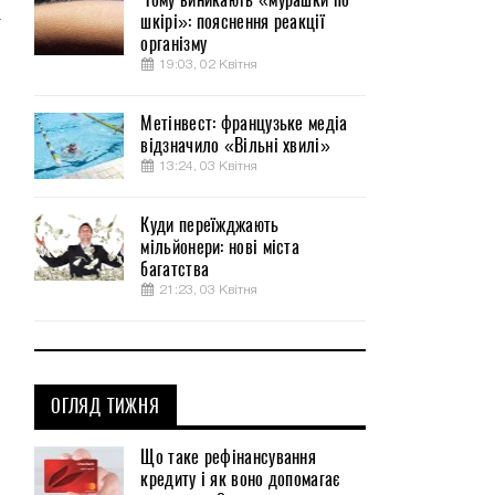
а
шкірі»: пояснення реакції
організму
л
19:03, 02 Квітня
Метінвест: французьке медіа
відзначило «Вільні хвилі»
13:24, 03 Квітня
Куди переїжджають
мільйонери: нові міста
багатства
21:23, 03 Квітня
ОГЛЯД ТИЖНЯ
Що таке рефінансування
кредиту і як воно допомагає