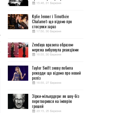
15:46, 31 Березня
Kylie Jenner і Timothée
Chalamet: що відомо про
стосунки зараз
17:50, 30 Березня
ь
а
Zendaya вразила образом:
о
мережа вибухнула реакціями
т
16:55, 30 Березня
Taylor Swift знову побила
рекорди: що відомо про новий
реліз
16:55, 27 Березня
Зірки-мільярдери: як шоу-біз
перетворився на імперію
грошей
23:15, 25 Березня