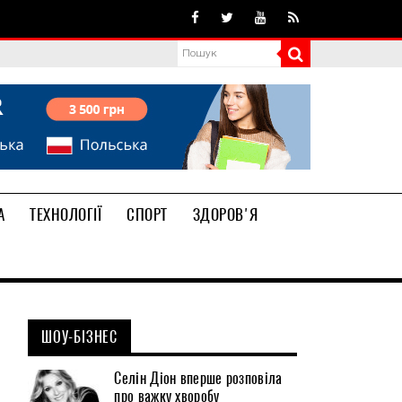
А
ТЕХНОЛОГІЇ
СПОРТ
ЗДОРОВ'Я
ШОУ-БІЗНЕС
Селін Діон вперше розповіла
про важку хворобу