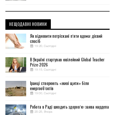
НЕЩОДАВНІ НОВИНИ
Як відновити потріскані п’яти вдома: дієвий
спосіб
19:20, Сьогодні
В Україні стартував ювілейний Global Teacher
Prize-2026
19:15, Сьогодні
Іранці створюють «живі щити» біля
енергооб’єктів
19:00, Сьогодні
Робота в Раді шкодить здоров’ю: заява нардепа
20:25, Вчора