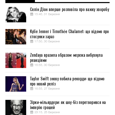
Селін Діон вперше розповіла про важку хворобу
15:46, 31 Березня
Kylie Jenner і Timothée Chalamet: що відомо про
стосунки зараз
17:50, 30 Березня
Zendaya вразила образом: мережа вибухнула
реакціями
16:55, 30 Березня
Taylor Swift знову побила рекорди: що відомо
про новий реліз
16:55, 27 Березня
Зірки-мільярдери: як шоу-біз перетворився на
імперію грошей
23:15, 25 Березня