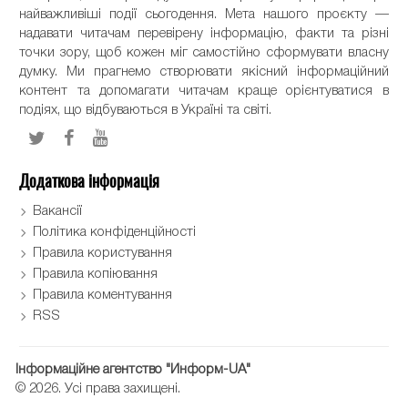
найважливіші події сьогодення. Мета нашого проєкту —
надавати читачам перевірену інформацію, факти та різні
точки зору, щоб кожен міг самостійно сформувати власну
думку. Ми прагнемо створювати якісний інформаційний
контент та допомагати читачам краще орієнтуватися в
подіях, що відбуваються в Україні та світі.
Додаткова інформація
Вакансії
Політика конфіденційності
Правила користування
Правила копіювання
Правила коментування
RSS
Інформаційне агентство "Информ-UA"
© 2026. Усі права захищені.