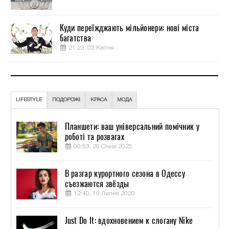
Куди переїжджають мільйонери: нові міста
багатства
21:23, 03 Квітня
LIFESTYLE
ПОДОРОЖІ
КРАСА
МОДА
Планшети: ваш універсальний помічник у
роботі та розвагах
00:53, 29 Січня 2025
В разгар курортного сезона в Одессу
съезжаются звёзды
12:40, 19 Липня 2020
Just Do It: вдохновением к слогану Nike