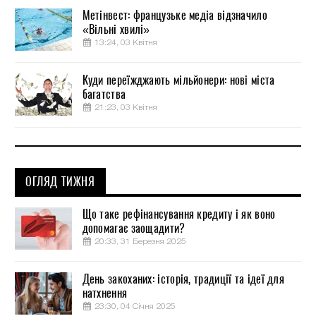
Метінвест: французьке медіа відзначило
«Вільні хвилі»
13:24, 03 Квітня
Куди переїжджають мільйонери: нові міста
багатства
21:23, 03 Квітня
ОГЛЯД ТИЖНЯ
Що таке рефінансування кредиту і як воно
допомагає заощадити?
20:33, 31 Березня 2025
День закоханих: історія, традиції та ідеї для
натхнення
23:30, 04 Січня 2025