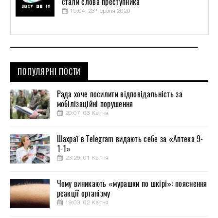
стали слова преступника
19:04, 23 Червня 2020
ПОПУЛЯРНІ ПОСТИ
Рада хоче посилити відповідальність за
мобілізаційні порушення
20:07, 03 Квітня
Шахраї в Telegram видають себе за «Аптека 9-
1-1»
23:29, 01 Квітня
Чому виникають «мурашки по шкірі»: пояснення
реакції організму
19:03, 02 Квітня