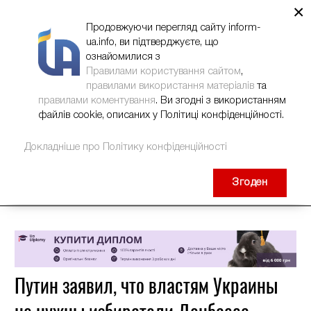
×
НОВИНИ
РЕКЛАМА
INFORM-UA
КОНТАКТИ
Продовжуючи перегляд сайту inform-
ua.info, ви підтверджуєте, що
ознайомилися з
Правилами користування сайтом
,
правилами використання матеріалів
та
правилами коментування
. Ви згодні з використанням
файлів cookie, описаних у Політиці конфіденційності.
Докладніше про Політику конфіденційності
Згоден
Путин заявил, что властям Украины