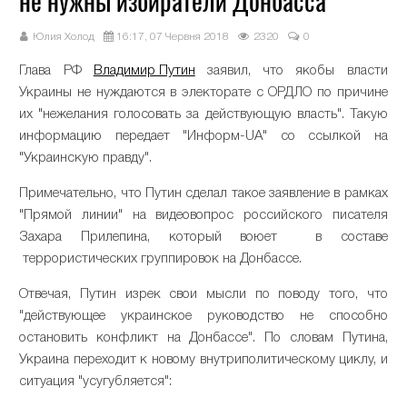
не нужны избиратели Донбасса
Юлия Холод
16:17, 07 Червня 2018
2320
0
Глава РФ
Владимир Путин
заявил, что якобы власти
Украины не нуждаются в электорате с ОРДЛО по причине
их "нежелания голосовать за действующую власть". Такую
информацию передает "Информ-UA" со ссылкой на
"Украинскую правду".
Примечательно, что Путин сделал такое заявление в рамках
"Прямой линии" на видеовопрос российского писателя
Захара Прилепина, который воюет в составе
террористических группировок на Донбассе.
Отвечая, Путин изрек свои мысли по поводу того, что
"действующее украинское руководство не способно
остановить конфликт на Донбассе". По словам Путина,
Украина переходит к новому внутриполитическому циклу, и
ситуация "усугубляется":