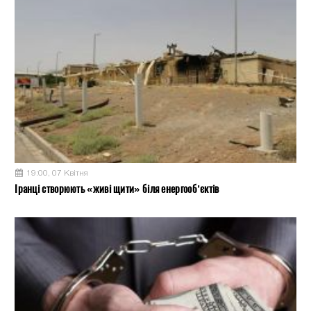
19:00, 07 Квітня
Іранці створюють «живі щити» біля енергооб’єктів