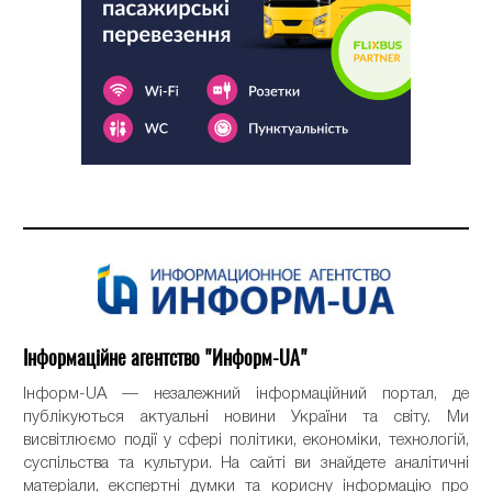
Інформаційне агентство "Информ-UA"
Інформ-UA — незалежний інформаційний портал, де
публікуються актуальні новини України та світу. Ми
висвітлюємо події у сфері політики, економіки, технологій,
суспільства та культури. На сайті ви знайдете аналітичні
матеріали, експертні думки та корисну інформацію про