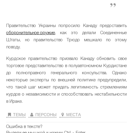
Правительство Украины попросило Канаду предоставить
оборонительное оружие
, как это делали Соединенные
Штаты, но правительство Трюдо мешкало по этому
поводу.
Курдское правительство призвало Канаду обновить свое
торговое представительство в полуавтономном Курдистане
до полноправного генерального консульства.
Однако
некоторые эксперты по внешней политике предупредили,
что такой шаг может придать легитимность стремлениям
курдов о независимости и способствовать нестабильности
в Ираке.
ТЕМЫ
ПЕРСОНЫ
МЕСТА
Ошибка в тексте?