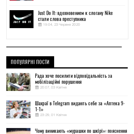
Just Do It: вдохновением к слогану Nike
стали слова преступника
19:04, 23 Червня 2020
ПОПУЛЯРНІ ПОСТИ
Рада хоче посилити відповідальність за
мобілізаційні порушення
20:07, 03 Квітня
Шахраї в Telegram видають себе за «Аптека 9-
1-1»
23:29, 01 Квітня
Чому виникають «мурашки по шкірі»: пояснення