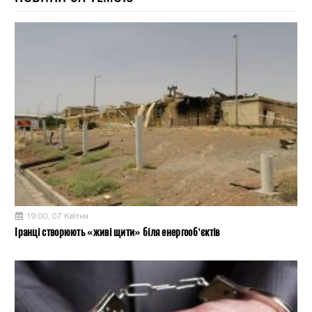
19:00, 07 Квітня
Іранці створюють «живі щити» біля енергооб’єктів