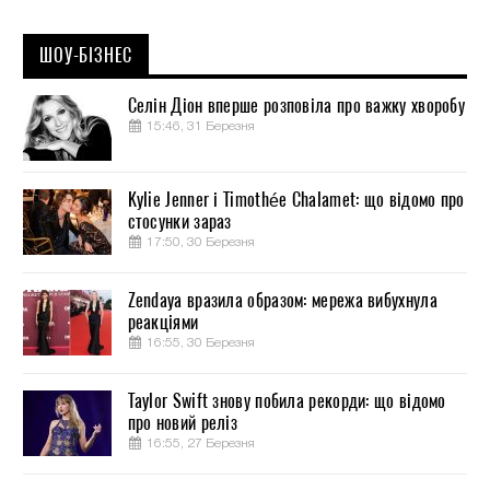
ШОУ-БІЗНЕС
Селін Діон вперше розповіла про важку хворобу
15:46, 31 Березня
Kylie Jenner і Timothée Chalamet: що відомо про
стосунки зараз
17:50, 30 Березня
Zendaya вразила образом: мережа вибухнула
реакціями
16:55, 30 Березня
Taylor Swift знову побила рекорди: що відомо
про новий реліз
16:55, 27 Березня