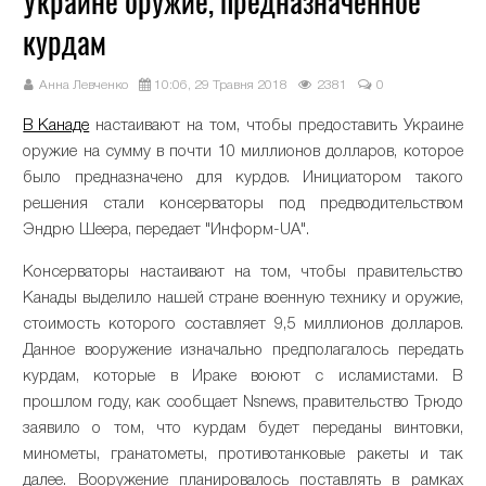
Украине оружие, предназначенное
курдам
Анна Левченко
10:06, 29 Травня 2018
2381
0
В Канаде
настаивают на том, чтобы предоставить Украине
оружие на сумму в почти 10 миллионов долларов, которое
было предназначено для курдов. Инициатором такого
решения стали консерваторы под предводительством
Эндрю Шеера, передает "Информ-UA".
Консерваторы настаивают на том, чтобы правительство
Канады выделило нашей стране военную технику и оружие,
стоимость которого составляет 9,5 миллионов долларов.
Данное вооружение изначально предполагалось передать
курдам, которые в Ираке воюют с исламистами. В
прошлом году, как сообщает Nsnews, правительство Трюдо
заявило о том, что курдам будет переданы винтовки,
минометы, гранатометы, противотанковые ракеты и так
далее. Вооружение планировалось поставлять в рамках