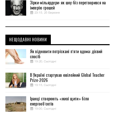
Зірки-мільярдери: як шоу-біз перетворився на
імперію грошей
23:15, 25 Березня
НЕЩОДАВНІ НОВИНИ
Як відновити потріскані п’яти вдома: дієвий
спосіб
19:20, Сьогодні
В Україні стартував ювілейний Global Teacher
Prize-2026
19:15, Сьогодні
Іранці створюють «живі щити» біля
енергооб’єктів
19:00, Сьогодні