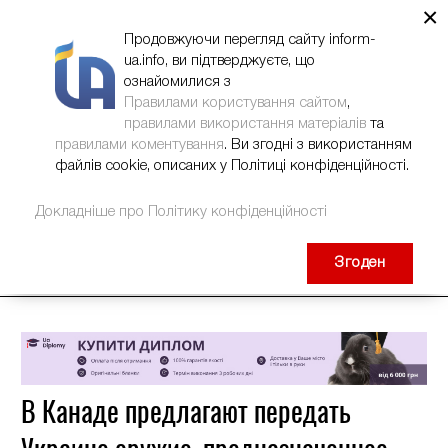
×
НОВИНИ
РЕКЛАМА
INFORM-UA
КОНТАКТИ
Продовжуючи перегляд сайту inform-
ua.info, ви підтверджуєте, що
ознайомилися з
Правилами користування сайтом
,
правилами використання матеріалів
та
правилами коментування
. Ви згодні з використанням
файлів cookie, описаних у Політиці конфіденційності.
Докладніше про Політику конфіденційності
Згоден
В Канаде предлагают передать