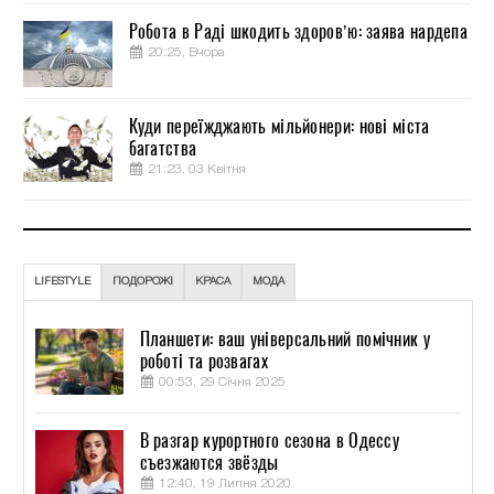
Робота в Раді шкодить здоров’ю: заява нардепа
20:25, Вчора
Куди переїжджають мільйонери: нові міста
багатства
21:23, 03 Квітня
LIFESTYLE
ПОДОРОЖІ
КРАСА
МОДА
Планшети: ваш універсальний помічник у
роботі та розвагах
00:53, 29 Січня 2025
В разгар курортного сезона в Одессу
съезжаются звёзды
12:40, 19 Липня 2020