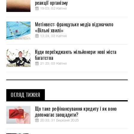
реакції організму
19:03, 02 Квітня
Метінвест: французьке медіа відзначило
«Вільні хвилі»
13:24, 03 Квітня
Куди переїжджають мільйонери: нові міста
багатства
21:23, 03 Квітня
ОГЛЯД ТИЖНЯ
Що таке рефінансування кредиту і як воно
допомагає заощадити?
20:33, 31 Березня 2025