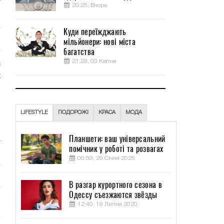
т
20:25, Вчора
Куди переїжджають
мільйонери: нові міста
багатства
21:23, 03 Квітня
с
х
й
LIFESTYLE
ПОДОРОЖІ
КРАСА
МОДА
Планшети: ваш універсальний
а
помічник у роботі та розвагах
00:53, 29 Січня 2025
В разгар курортного сезона в
Одессу съезжаются звёзды
12:40, 19 Липня 2020