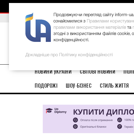
НОВИНИ
РЕКЛАМА
INFORM-UA
КОНТАКТИ
Продовжуючи перегляд сайту inform-ua.i
ВИБІР РЕДАКЦІЇ
В Україні стартував ювілейний Glo
ознайомилися з
Правилами користуван
правилами використання матеріалів
та
згодні з використанням файлів cookie, 
конфіденційності.
Докладніше про Політику конфіденційності
НОВИНИ УКРАЇНИ
СВІТОВІ НОВИНИ
ПОЛІ
ПОДОРОЖІ
ШОУ-БІЗНЕС
СТИЛЬ ЖИТТЯ