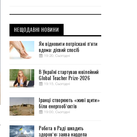
НЕЩОДАВНІ НОВИНИ
Як відновити потріскані п’яти
вдома: дієвий спосіб
19:20, Сьогодні
В Україні стартував ювілейний
Global Teacher Prize-2026
19:15, Сьогодні
Іранці створюють «живі щити»
біля енергооб’єктів
19:00, Сьогодні
й
д
Робота в Раді шкодить
м
здоров’ю: заява нардепа