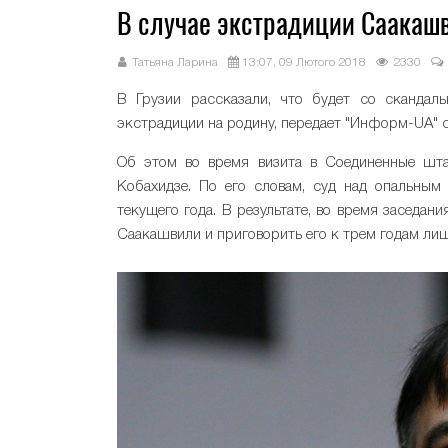
В случае экстрадиции Саакашви
Татьяна Ларина
13:07, 09 Лютого 2018
2330
В Грузии рассказали, что будет со скандал
экстрадиции на родину, передает "Информ-UA" 
Об этом во время визита в Соединенные шта
Кобахидзе. По его словам, суд над опальным 
текущего года. В результате, во время заседан
Саакашвили и приговорить его к трем годам ли