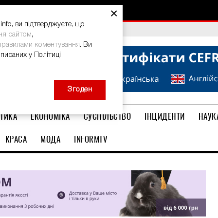
×
nfo, ви підтверджуєте, що
bal Teacher Prize-2026
ня сайтом
,
правилами коментування
. Ви
описаних у Політиці
Згоден
ТИКА
ЕКОНОМІКА
СУСПІЛЬСТВО
ІНЦИДЕНТИ
НАУК
КРАСА
МОДА
INFORMTV