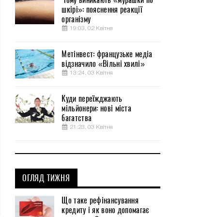
шкірі»: пояснення реакції
організму
19:03, 02 Квітня
Метінвест: французьке медіа
відзначило «Вільні хвилі»
13:24, 03 Квітня
Куди переїжджають
мільйонери: нові міста
багатства
21:23, 03 Квітня
ОГЛЯД ТИЖНЯ
Що таке рефінансування
кредиту і як воно допомагає