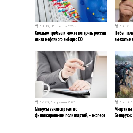
18:39, 31 Травня 2022
16:32, 
Сколько прибыли может потерять россия
Побег пол
из-за нефтяного эмбарго ЕС
выехать и
17:29, 15 Грудня 2021
15:06, 
Минусы законопроекта о
Мигранты 
финансировании политпартий, - эксперт
Беларуси: