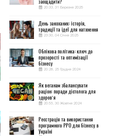
заощадити?
20:33, 31 Березня 2025
День закоханих: історія,
традиції та ідеї для натхнення
23:30, 04 Січня 2025
Облікова політика: ключ до
прозорості та оптимізації
бізнесу
20:28, 25 Грудня 2024
Як веганам збалансувати
раціон: поради дієтолога для
здоров’я
20:55, 30 Жовтня 2024
Реєстрація та використання
програмного РРО для бізнесу в
Україні