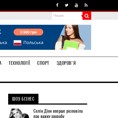
А
ТЕХНОЛОГІЇ
СПОРТ
ЗДОРОВ'Я
ШОУ-БІЗНЕС
Селін Діон вперше розповіла
про важку хворобу