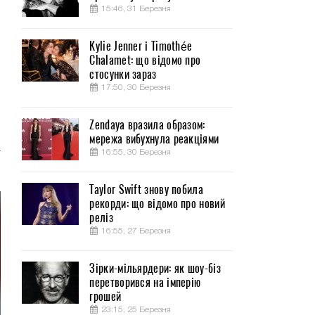
15:46, 31 Березня
Kylie Jenner і Timothée
Chalamet: що відомо про
о
стосунки зараз
17:50, 30 Березня
й
Zendaya вразила образом:
я
мережа вибухнула реакціями
а
16:55, 30 Березня
Taylor Swift знову побила
рекорди: що відомо про новий
реліз
16:55, 27 Березня
Зірки-мільярдери: як шоу-біз
перетворився на імперію
грошей
23:15, 25 Березня