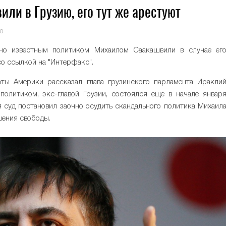
ли в Грузию, его тут же арестуют
0
ьно известным политиком Михаилом Саакашвили в случае ег
со ссылкой на "Интерфакс".
ты Америки рассказал глава грузинского парламента Иракли
политиком, экс-главой Грузии, состоялся еще в начале январ
ия суд постановил заочно осудить скандального политика Михаил
шения свободы.