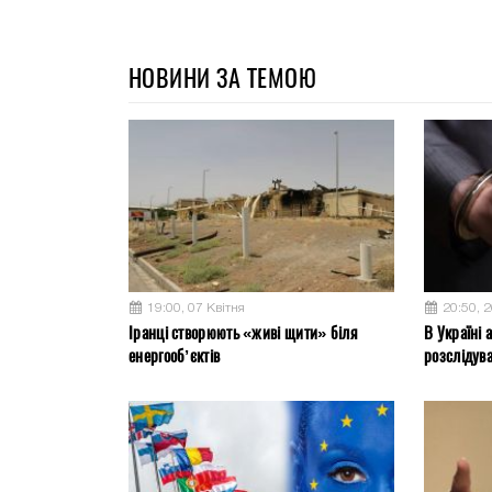
НОВИНИ ЗА ТЕМОЮ
19:00, 07 Квітня
20:50, 
Іранці створюють «живі щити» біля
В Україні 
енергооб’єктів
розслідув