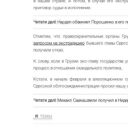
в нашей стране. А потом, в случае его экст
приговор судьи в исполнение.
Читати далі:
Нардеп обвиняет Порошенко в его 
Отметим, что правоохранительные органы Г
запросом на экстрадицию
бывшего главы Одесск
получали отказ.
К слову, если в Грузии экс-главу государства
процесс в отношении скандального политика.
Кстати, в начале февраля в апелляционном с
Одесской облгосаждминистрации просил нашу 
Читати далі:
Михаил Саакашвили получил в Ниде
ТЕМЫ