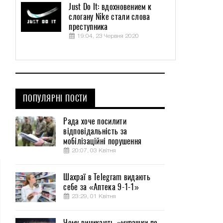
Just Do It: вдохновением к
слогану Nike стали слова
преступника
19:04, 23 Червня 2020
ПОПУЛЯРНІ ПОСТИ
Рада хоче посилити
відповідальність за
мобілізаційні порушення
20:07, 03 Квітня
Шахраї в Telegram видають
себе за «Аптека 9-1-1»
23:29, 01 Квітня
Чому виникають «мурашки по