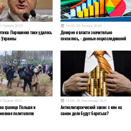
30 Травня 2022
19:33, 05 Лютого 2022
итика: Порошенко таки удалось
Доверие к власти значительно
з Украины
снизилось, - данные социсследований
12 Грудня 2021
19:00, 26 Листопада 2021
на границе Польши и
Антиолигархический закон: с кем на
 мнение политологов
самом деле будут бороться?