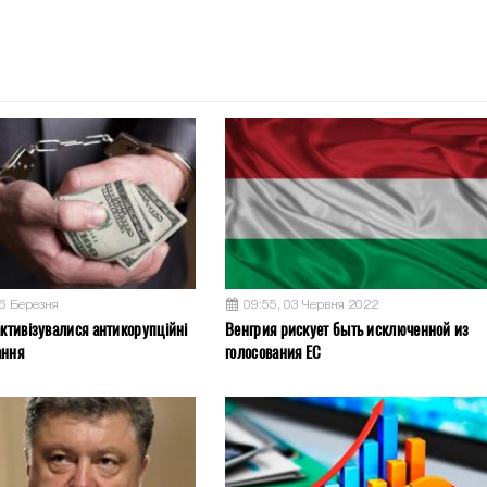
26 Березня
09:55, 03 Червня 2022
активізувалися антикорупційні
Венгрия рискует быть исключенной из
ання
голосования ЕС