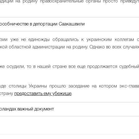
радиции на родину правоохранительные органы просто приведу
пособничестве в депортации Саакашвили
рузии уже не единожды обращались к украинским коллегам 
ой областной администрации на родину. Однако во всех случая
 уже осудили, то в нашей стране все еще продолжается судебны
уде столицы Украины прошло заседание на котором экс-глав
страну
предоставить ему убежище
.
рландах важный документ