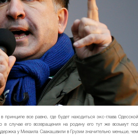
 в принципе все равно, где будет находиться экс-глава Одесско
о в случае его возвращения на родину его тут же возьмут по
оддержка у Михаила Саакашвили в Грузии значительно меньше, че