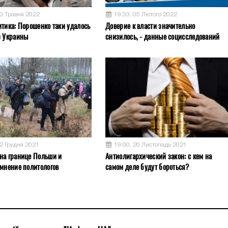
30 Травня 2022
19:33, 05 Лютого 2022
итика: Порошенко таки удалось
Доверие к власти значительно
з Украины
снизилось, - данные социсследований
12 Грудня 2021
19:00, 26 Листопада 2021
на границе Польши и
Антиолигархический закон: с кем на
 мнение политологов
самом деле будут бороться?