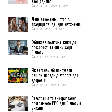
заощадити?
20:33, 31 Березня 2025
День закоханих: історія,
традиції та ідеї для натхнення
23:30, 04 Січня 2025
Облікова політика: ключ до
прозорості та оптимізації
бізнесу
20:28, 25 Грудня 2024
Як веганам збалансувати
раціон: поради дієтолога для
здоров’я
20:55, 30 Жовтня 2024
Реєстрація та використання
програмного РРО для бізнесу в
Україні