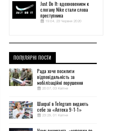
Just Do It: вдохновением к
слогану Nike стали слова
преступника
19:04, 23 Червня 2020
ПОПУЛЯРНІ ПОСТИ
Рада хоче посилити
відповідальність за
мобілізаційні порушення
20:07, 03 Квітня
Шахраї в Telegram видають
себе за «Аптека 9-1-1»
23:29, 01 Квітня
Чому виникають «мурашки по