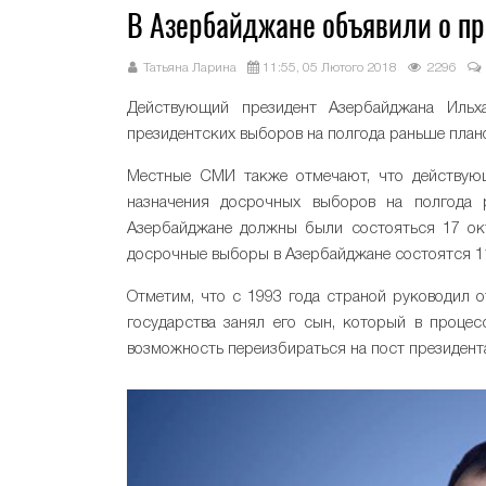
В Азербайджане объявили о п
Татьяна Ларина
11:55, 05 Лютого 2018
2296
Действующий президент Азербайджана Ильх
президентских выборов на полгода раньше плано
Местные СМИ также отмечают, что действующ
назначения досрочных выборов на полгода 
Азербайджане должны были состояться 17 окт
досрочные выборы в Азербайджане состоятся 11
Отметим, что с 1993 года страной руководил о
государства занял его сын, который в проце
возможность переизбираться на пост президента