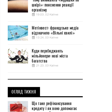
шкірі»: пояснення реакції
організму
19:03, 02 Квітня
Метінвест: французьке медіа
відзначило «Вільні хвилі»
13:24, 03 Квітня
Куди переїжджають
мільйонери: нові міста
багатства
21:23, 03 Квітня
ОГЛЯД ТИЖНЯ
Що таке рефінансування
кредиту і як воно допомагає