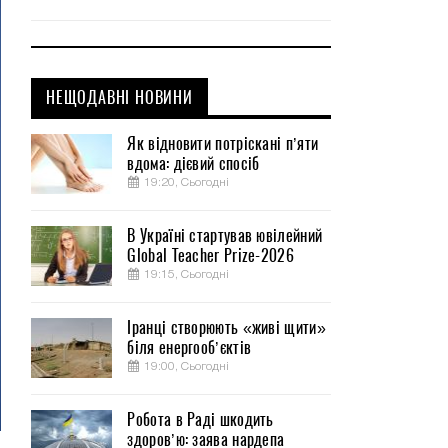
НЕЩОДАВНІ НОВИНИ
Як відновити потріскані п’яти
вдома: дієвий спосіб
19:20, Сьогодні
В Україні стартував ювілейний
Global Teacher Prize-2026
19:15, Сьогодні
Іранці створюють «живі щити»
біля енергооб’єктів
19:00, Сьогодні
Робота в Раді шкодить
здоров’ю: заява нардепа