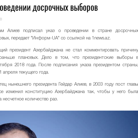
роведении досрочных выборов
0
ам Алиев подписал указ о проведении в стране досрочны
вых, передает "Информ-UA" со ссылкой на 1news.az.
ий президент Азербайджана не стал комментировать причин
раньше плановых. Дело в том, что президентские выборы 
ября 2018 года. После подписания указа президентом страны
 апреля текущего года.
тец нынешнего президента Гейдар Алиев, в 2003 году пост глав
ссе изменил конституцию Азербайджана так, чтобы у него был
 несчетное количество раз.