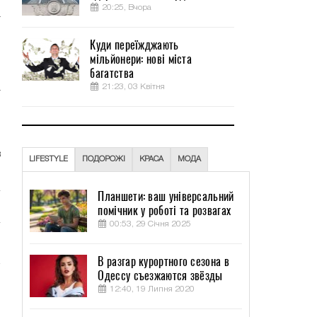
20:25, Вчора
а
л
Куди переїжджають
и
мільйонери: нові міста
багатства
21:23, 03 Квітня
т
л
в
LIFESTYLE
ПОДОРОЖІ
КРАСА
МОДА
Планшети: ваш універсальний
помічник у роботі та розвагах
00:53, 29 Січня 2025
В разгар курортного сезона в
Одессу съезжаются звёзды
12:40, 19 Липня 2020