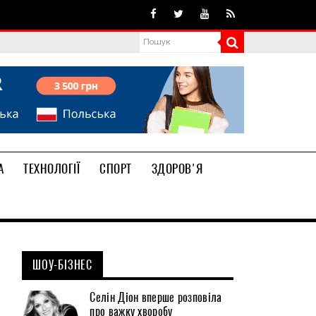
А
ТЕХНОЛОГІЇ
СПОРТ
ЗДОРОВ'Я
ШОУ-БІЗНЕС
Селін Діон вперше розповіла
про важку хворобу