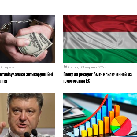
26 Березня
09:55, 03 Червня 2022
активізувалися антикорупційні
Венгрия рискует быть исключенной из
ання
голосования ЕС