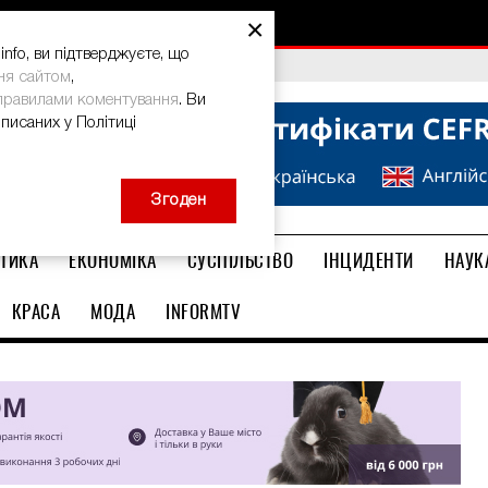
×
nfo, ви підтверджуєте, що
ма: дієвий спосіб
ня сайтом
,
правилами коментування
. Ви
описаних у Політиці
Згоден
ТИКА
ЕКОНОМІКА
СУСПІЛЬСТВО
ІНЦИДЕНТИ
НАУК
КРАСА
МОДА
INFORMTV