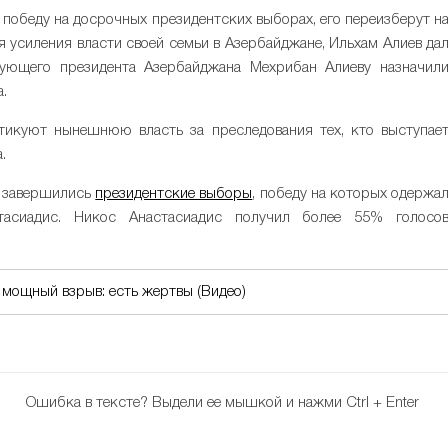
т победу на досрочных президентских выборах, его переизберут н
я усиления власти своей семьи в Азербайджане, Ильхам Алиев да
вующего президента Азербайджана Мехрибан Алиеву назначил
.
итикуют нынешнюю власть за преследования тех, кто выступае
.
р завершились
президентские выборы
, победу на которых одержа
асиадис. Никос Анастасиадис получил более 55% голосо
мощный взрыв: есть жертвы (Видео)
Ошибка в тексте?
Выдели ее мышкой и нажми Ctrl + Enter