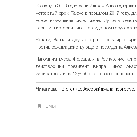
К слову, в 2018 году, если Ильхам Алиев одержи
четвертый срок. Также в прошлом 2017 году, дл
новое назначение своей жене. Супругу дейст
первым в истории вице-президентом государства
Кстати, Запад и другие страны регулярно кр
против режима действующего президента Алиева
Напомним, вчера, 4 февраля, в Республике Кип
действующий президент Кипра Никос Анаст
избирателей и на 12% обошел своего оппонента.
Читати далі:
В столице Азербайджана прогремел 
ТЕМЫ