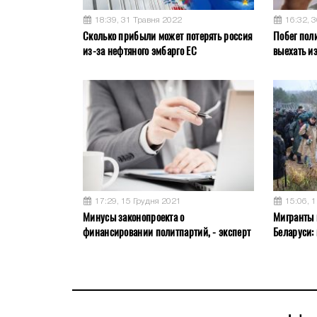
18:39, 31 Травня 2022
16:32, 
Сколько прибыли может потерять россия
Побег пол
из-за нефтяного эмбарго ЕС
выехать и
17:29, 15 Грудня 2021
15:06, 
Минусы законопроекта о
Мигранты 
финансировании политпартий, - эксперт
Беларуси: