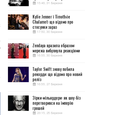
15:46, 31 Березня
Kylie Jenner і Timothée
Chalamet: що відомо про
х
стосунки зараз
17:50, 30 Березня
у
Zendaya вразила образом:
в
мережа вибухнула реакціями
,
16:55, 30 Березня
Taylor Swift знову побила
ы
рекорди: що відомо про новий
а
реліз
16:55, 27 Березня
Зірки-мільярдери: як шоу-біз
перетворився на імперію
грошей
23:15, 25 Березня