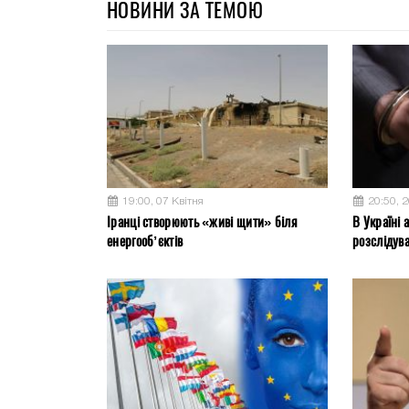
НОВИНИ ЗА ТЕМОЮ
19:00, 07 Квітня
20:50, 
Іранці створюють «живі щити» біля
В Україні 
енергооб’єктів
розслідув