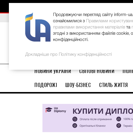
НОВИНИ
РЕКЛАМА
INFORM-UA
КОНТАКТИ
Продовжуючи перегляд сайту inform-ua.i
ВИБІР РЕДАКЦІЇ
Як відновити потріскані п’яти вдо
ознайомилися з
Правилами користуван
правилами використання матеріалів
та
згодні з використанням файлів cookie, 
конфіденційності.
Докладніше про Політику конфіденційності
НОВИНИ УКРАЇНИ
СВІТОВІ НОВИНИ
ПОЛІ
ПОДОРОЖІ
ШОУ-БІЗНЕС
СТИЛЬ ЖИТТЯ