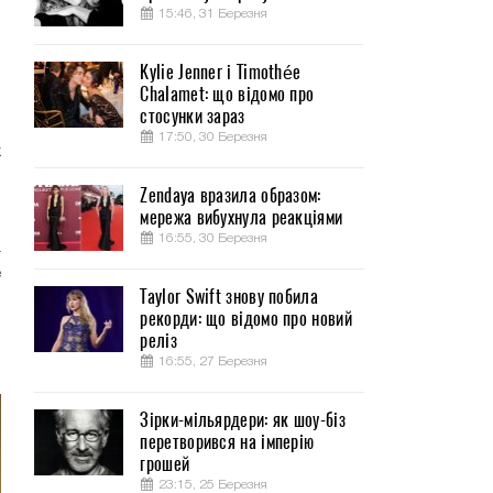
15:46, 31 Березня
Kylie Jenner і Timothée
Chalamet: що відомо про
стосунки зараз
17:50, 30 Березня
х
Zendaya вразила образом:
мережа вибухнула реакціями
ы
16:55, 30 Березня
а
е
Taylor Swift знову побила
В
рекорди: що відомо про новий
и
реліз
16:55, 27 Березня
Зірки-мільярдери: як шоу-біз
перетворився на імперію
грошей
23:15, 25 Березня