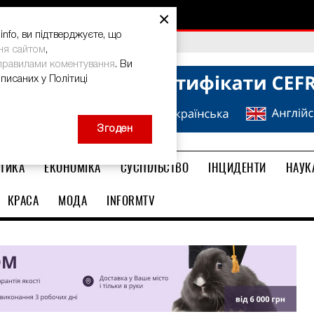
×
nfo, ви підтверджуєте, що
bal Teacher Prize-2026
ня сайтом
,
правилами коментування
. Ви
описаних у Політиці
Згоден
ТИКА
ЕКОНОМІКА
СУСПІЛЬСТВО
ІНЦИДЕНТИ
НАУК
КРАСА
МОДА
INFORMTV