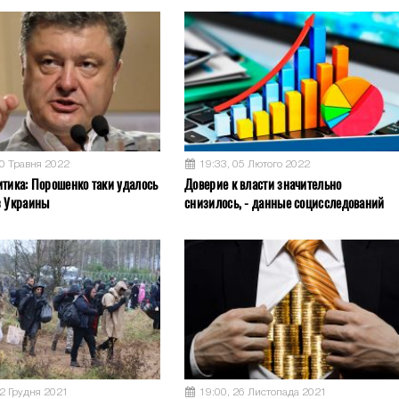
30 Травня 2022
19:33, 05 Лютого 2022
итика: Порошенко таки удалось
Доверие к власти значительно
з Украины
снизилось, - данные социсследований
12 Грудня 2021
19:00, 26 Листопада 2021