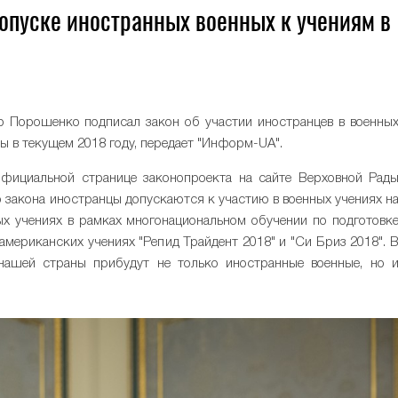
опуске иностранных военных к учениям в
тр Порошенко подписал закон об участии иностранцев в военны
ы в текущем 2018 году, передает "Информ-UA".
фициальной странице законопроекта на сайте Верховной Рад
о закона иностранцы допускаются к участию в военных учениях н
ых учениях в рамках многонациональном обучении по подготовк
американских учениях "Репид Трайдент 2018" и "Си Бриз 2018". 
нашей страны прибудут не только иностранные военные, но 