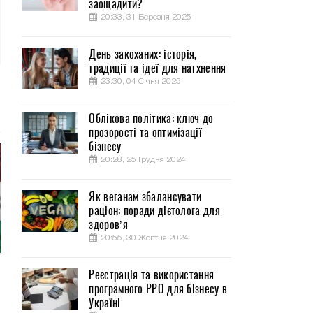
заощадити?
20:33, 31 Березня 2025
День закоханих: історія,
традиції та ідеї для натхнення
23:30, 04 Січня 2025
Облікова політика: ключ до
прозорості та оптимізації
бізнесу
20:28, 25 Грудня 2024
Як веганам збалансувати
раціон: поради дієтолога для
здоров’я
20:55, 30 Жовтня 2024
Реєстрація та використання
програмного РРО для бізнесу в
Україні