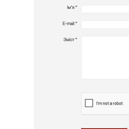
Ім’я *
E-mail *
Зміст *