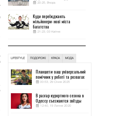
20:25, Вчора
ь
о
Куди переїжджають
в
мільйонери: нові міста
м
багатства
21:23, 03 Квітня
ь
LIFESTYLE
ПОДОРОЖІ
КРАСА
МОДА
в
Планшети: ваш універсальний
помічник у роботі та розвагах
й
00:53, 29 Січня 2025
а
е
В разгар курортного сезона в
ч
Одессу съезжаются звёзды
12:40, 19 Липня 2020