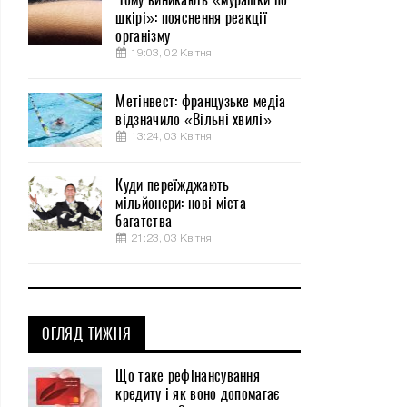
шкірі»: пояснення реакції
організму
19:03, 02 Квітня
Метінвест: французьке медіа
відзначило «Вільні хвилі»
13:24, 03 Квітня
Куди переїжджають
мільйонери: нові міста
багатства
21:23, 03 Квітня
ОГЛЯД ТИЖНЯ
Що таке рефінансування
кредиту і як воно допомагає