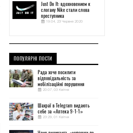
Just Do It: вдохновением к
слогану Nike стали слова
преступника
19:04, 23 Червня 2020
ПОПУЛЯРНІ ПОСТИ
Рада хоче посилити
відповідальність за
мобілізаційні порушення
20:07, 03 Квітня
Шахраї в Telegram видають
себе за «Аптека 9-1-1»
23:29, 01 Квітня
Чому виникають «мурашки по