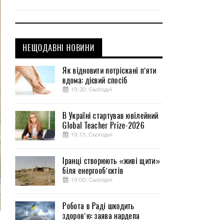
НЕЩОДАВНІ НОВИНИ
Як відновити потріскані п’яти
вдома: дієвий спосіб
19:20, Сьогодні
В Україні стартував ювілейний
Global Teacher Prize-2026
19:15, Сьогодні
Іранці створюють «живі щити»
біля енергооб’єктів
19:00, Сьогодні
Робота в Раді шкодить
здоров’ю: заява нардепа