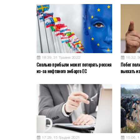
18:39, 31 Травня 2022
16:32, 
Сколько прибыли может потерять россия
Побег пол
из-за нефтяного эмбарго ЕС
выехать и
17:29, 15 Грудня 2021
15:06, 