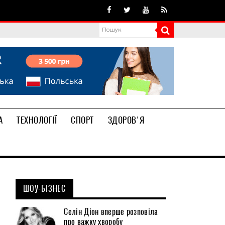
А
ТЕХНОЛОГІЇ
СПОРТ
ЗДОРОВ'Я
ШОУ-БІЗНЕС
Селін Діон вперше розповіла
про важку хворобу