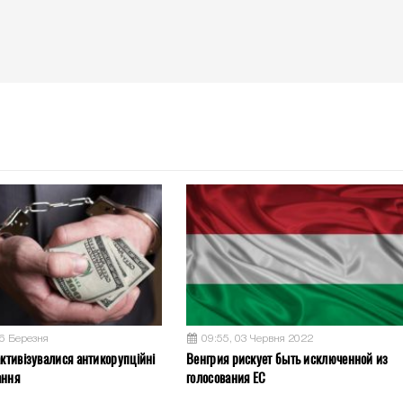
26 Березня
09:55, 03 Червня 2022
активізувалися антикорупційні
Венгрия рискует быть исключенной из
ання
голосования ЕС