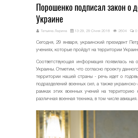
Порошенко подписал закон о д
Украине
Татьяна Ларина
13:29, 29 Січня 2018
2604
0
Сегодня, 29 января, украинский президент Пе
учениях, которые пройдут на территории Украин
Соответствующая информация появилась на о
Украины. Отметим, что согласно проекту данног
территории нашей страны - речь идет о годов
подразделений военных сил, а также украинско-
рамках этих военных учений на территорию 
различная военная техника, в том числе авиация.