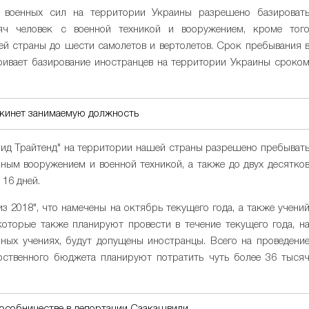
и военных сил на территории Украины разрешено базироват
яч человек с военной техникой и вооружением, кроме тог
й страны до шести самолетов и вертолетов. Срок пребывания 
ривает базирование иностранцев на территории Украины сроко
окинет занимаемую должность
пид Трайтенд" на территории нашей страны разрешено пребыват
ным вооружением и военной техникой, а также до двух десятко
 16 дней.
з 2018", что намечены на октябрь текущего года, а также учени
, которые также планируют провести в течение текущего года, н
ных учениях, будут допущены иностранцы. Всего на проведени
рственного бюджета планируют потратить чуть более 36 тыся
пособничестве в депортации Саакашвили