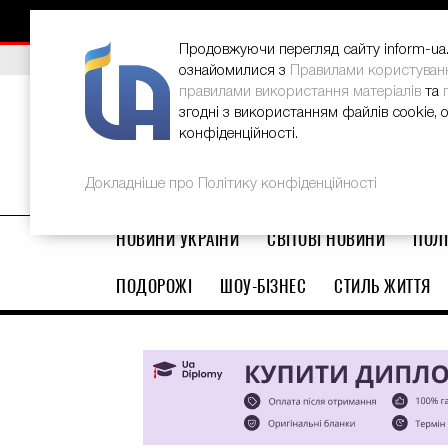
НОВИНИ
РЕКЛАМА
INFORM-UA
КОНТАКТИ
Продовжуючи перегляд сайту inform-ua.i
ВИБІР РЕДАКЦІЇ
В Україні стартував ювілейний Glo
ознайомилися з
Правилами користуван
правилами використання матеріалів
та
згодні з використанням файлів cookie, 
конфіденційності.
Докладніше про Політику конфіденційності
НОВИНИ УКРАЇНИ
СВІТОВІ НОВИНИ
ПОЛІ
ПОДОРОЖІ
ШОУ-БІЗНЕС
СТИЛЬ ЖИТТЯ