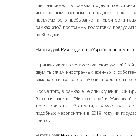
Так, например, в рамках годовой подготовк
иностранным военным в пределах трех тыс
предусмотрено пребывание на территории наше
рамках этой программы подготовки предусмат
до 365 дней.
Читати далі:
Руководитель «Укроборонпрома» п
В рамках украинско-американских учений "Рей
двум тысячам иностранных военных с собствен
самолетов и вертолетов. Учения продлятся всего
Кроме того, в рамках еще одних учений "Си Бри
"Светлая лавина", "Чистое небо" и "Ривериан"
территорию нашей страны, для участия в воен
подобных мероприятий в 2018 году из госуда
гривен.
Читати далі:
Нардеп обвиняет Порошенко в его 