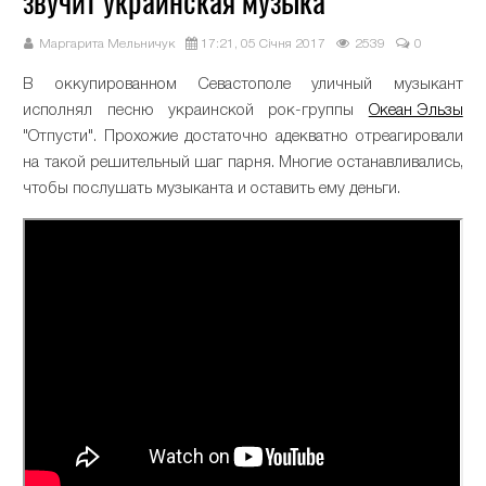
звучит украинская музыка
Маргарита Мельничук
17:21, 05 Січня 2017
2539
0
В оккупированном Севастополе уличный музыкант
исполнял песню украинской рок-группы
Океан Эльзы
"Отпусти". Прохожие достаточно адекватно отреагировали
на такой решительный шаг парня. Многие останавливались,
чтобы послушать музыканта и оставить ему деньги.