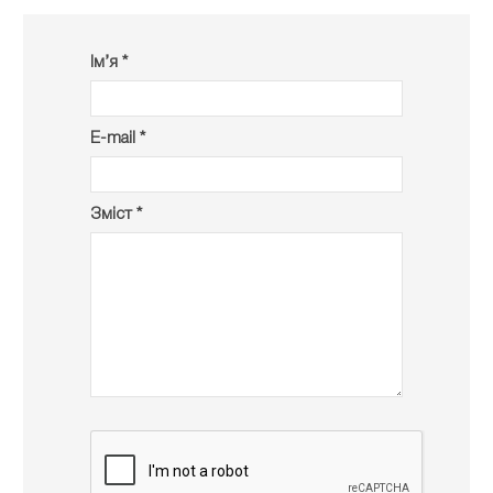
Ім’я *
E-mail *
Зміст *