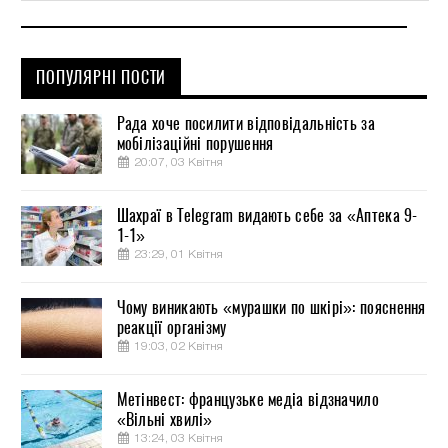
ПОПУЛЯРНІ ПОСТИ
Рада хоче посилити відповідальність за
мобілізаційні порушення
20:07, 03 Квітня
Шахраї в Telegram видають себе за «Аптека 9-
1-1»
23:29, 01 Квітня
Чому виникають «мурашки по шкірі»: пояснення
реакції організму
19:03, 02 Квітня
Метінвест: французьке медіа відзначило
«Вільні хвилі»
13:24, 03 Квітня