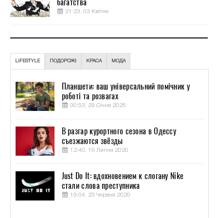
багатства
21:23, 03 Квітня
LIFESTYLE
ПОДОРОЖІ
КРАСА
МОДА
Планшети: ваш універсальний помічник у
роботі та розвагах
00:53, 29 Січня 2025
В разгар курортного сезона в Одессу
съезжаются звёзды
12:40, 19 Липня 2020
Just Do It: вдохновением к слогану Nike
стали слова преступника
19:04, 23 Червня 2020