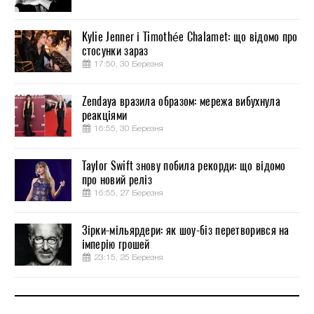
Kylie Jenner і Timothée Chalamet: що відомо про
стосунки зараз
17:50, 30 Березня
Zendaya вразила образом: мережа вибухнула
реакціями
16:55, 30 Березня
Taylor Swift знову побила рекорди: що відомо
про новий реліз
16:55, 27 Березня
Зірки-мільярдери: як шоу-біз перетворився на
імперію грошей
23:15, 25 Березня