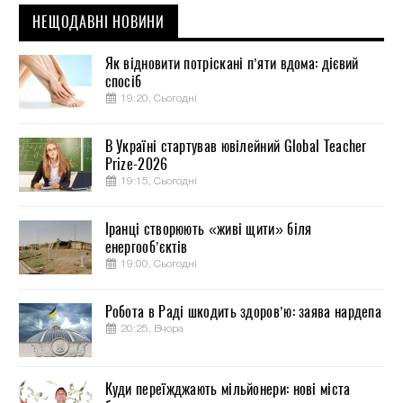
НЕЩОДАВНІ НОВИНИ
Як відновити потріскані п’яти вдома: дієвий
спосіб
19:20, Сьогодні
В Україні стартував ювілейний Global Teacher
Prize-2026
19:15, Сьогодні
Іранці створюють «живі щити» біля
енергооб’єктів
19:00, Сьогодні
Робота в Раді шкодить здоров’ю: заява нардепа
20:25, Вчора
Куди переїжджають мільйонери: нові міста