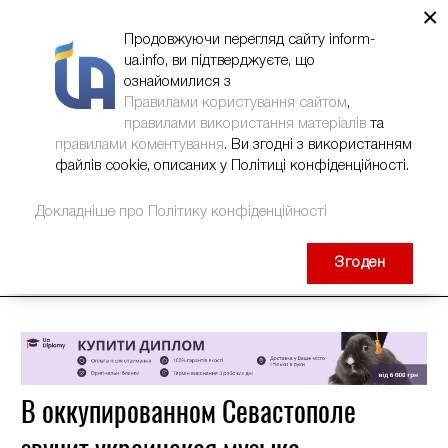
×
НОВИНИ
РЕКЛАМА
INFORM-UA
КОНТАКТИ
Продовжуючи перегляд сайту inform-
ua.info, ви підтверджуєте, що
ознайомилися з
Правилами користування сайтом
,
правилами використання матеріалів
та
правилами коментування
. Ви згодні з використанням
файлів cookie, описаних у Політиці конфіденційності.
Докладніше про Політику конфіденційності
Згоден
В оккупированном Севастополе