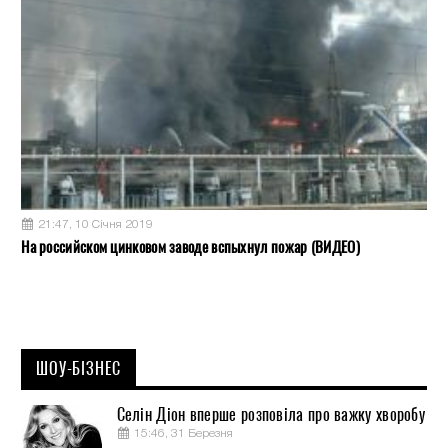
21:47, 10 Січня 2019
На российском цинковом заводе вспыхнул пожар (ВИДЕО)
ШОУ-БІЗНЕС
Селін Діон вперше розповіла про важку хворобу
15:46, 31 Березня