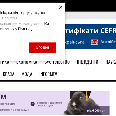
×
nfo, ви підтверджуєте, що
bal Teacher Prize-2026
ня сайтом
,
правилами коментування
. Ви
описаних у Політиці
Згоден
ТИКА
ЕКОНОМІКА
СУСПІЛЬСТВО
ІНЦИДЕНТИ
НАУК
КРАСА
МОДА
INFORMTV