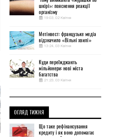
шкірі»: пояснення реакції
організму
19:03, 02 Квітня
Метінвест: французьке медіа
відзначило «Вільні хвилі»
13:24, 03 Квітня
Куди переїжджають
мільйонери: нові міста
багатства
21:23, 03 Квітня
ОГЛЯД ТИЖНЯ
Що таке рефінансування
кредиту і як воно допомагає