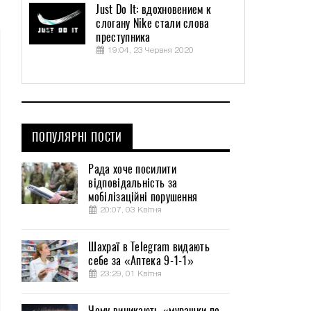
Just Do It: вдохновением к
слогану Nike стали слова
преступника
19:04, 23 Червня 2020
ПОПУЛЯРНІ ПОСТИ
Рада хоче посилити
відповідальність за
мобілізаційні порушення
20:07, 03 Квітня
Шахраї в Telegram видають
себе за «Аптека 9-1-1»
23:29, 01 Квітня
Чому виникають «мурашки по