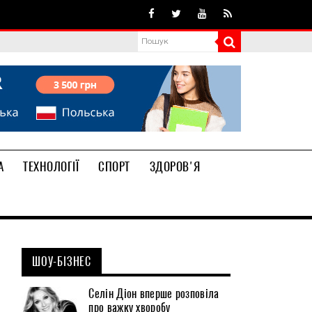
А
ТЕХНОЛОГІЇ
СПОРТ
ЗДОРОВ'Я
ШОУ-БІЗНЕС
Селін Діон вперше розповіла
про важку хворобу