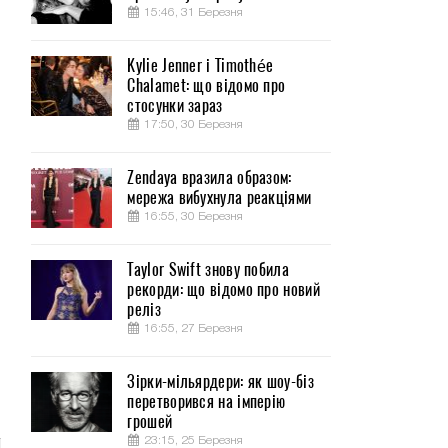
15:46, 31 Березня
Kylie Jenner і Timothée
Chalamet: що відомо про
я
стосунки зараз
17:50, 30 Березня
Zendaya вразила образом:
мережа вибухнула реакціями
16:55, 30 Березня
Taylor Swift знову побила
рекорди: що відомо про новий
реліз
16:55, 27 Березня
Зірки-мільярдери: як шоу-біз
перетворився на імперію
грошей
23:15, 25 Березня