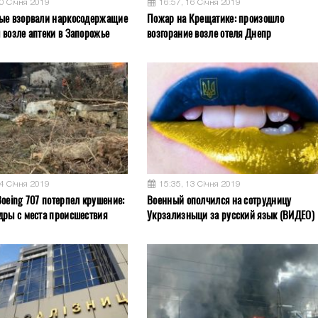
20 Січня 2019
16:57, 16 Січня 2019
ые взорвали наркосодержащие
Пожар на Крещатике: произошло
 возле аптеки в Запорожье
возгорание возле отеля Днепр
14 Січня 2019
15:35, 13 Січня 2019
Boeing 707 потерпел крушение:
Военный ополчился на сотрудницу
дры с места происшествия
Укрзализныци за русский язык (ВИДЕО)