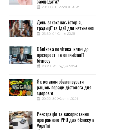
заощадити?
20:33, 31 Березня 2025
День закоханих: історія,
традиції та ідеї для натхнення
23:30, 04 Січня 2025
Облікова політика: ключ до
прозорості та оптимізації
бізнесу
20:28, 25 Грудня 2024
Як веганам збалансувати
раціон: поради дієтолога для
здоров’я
20:55, 30 Жовтня 2024
Реєстрація та використання
програмного РРО для бізнесу в
Україні