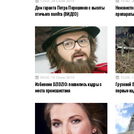
12:03, 24 Січня 2019
16:40, 
Дом гаранта Петра Порошенко с высоты
Неизвестн
птичьего полёта (ВИДЕО)
препараты
09:00, 16 Січня 2019
10:09, 
Избиение DZIDZIO: появились кадры с
Грузовой 
места происшествия
первые ка