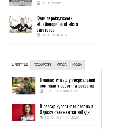
20:25, Вчора
а
Куди переїжджають
и
мільйонери: нові міста
багатства
21:23, 03 Квітня
LIFESTYLE
ПОДОРОЖІ
КРАСА
МОДА
Планшети: ваш універсальний
помічник у роботі та розвагах
00:53, 29 Січня 2025
В разгар курортного сезона в
Одессу съезжаются звёзды
12:40, 19 Липня 2020