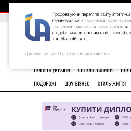
НОВИНИ
РЕКЛАМА
INFORM-UA
КОНТАКТИ
Продовжуючи перегляд сайту inform-ua.i
ВИБІР РЕДАКЦІЇ
В Україні стартував ювілейний Glo
ознайомилися з
Правилами користуван
правилами використання матеріалів
та
згодні з використанням файлів cookie, 
конфіденційності.
Докладніше про Політику конфіденційності
НОВИНИ УКРАЇНИ
СВІТОВІ НОВИНИ
ПОЛІ
ПОДОРОЖІ
ШОУ-БІЗНЕС
СТИЛЬ ЖИТТЯ