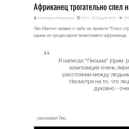
Африканец трогательно спел н
Маргарита Мельничук
18:31, 29 Грудня 2016
25
Лео Мантис заявил о себе на проекте "Голос с
одним из продюсеров талантливого африканца.
Я написал "Письма" (прим. р
композиция очень лири
расстоянии между людьми
Несмотря на то, что лю
духовно - оче
- рассказал Лео.