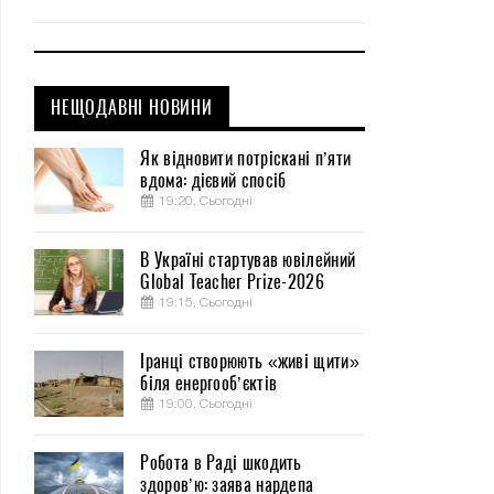
НЕЩОДАВНІ НОВИНИ
Як відновити потріскані п’яти
вдома: дієвий спосіб
19:20, Сьогодні
В Україні стартував ювілейний
Global Teacher Prize-2026
19:15, Сьогодні
Іранці створюють «живі щити»
біля енергооб’єктів
19:00, Сьогодні
Робота в Раді шкодить
здоров’ю: заява нардепа