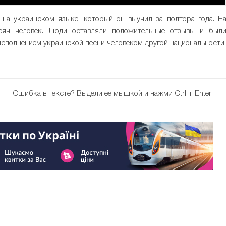
 на украинском языке, который он выучил за полтора года. Н
яч человек. Люди оставляли положительные отзывы и был
сполнением украинской песни человеком другой национальности.
Ошибка в тексте?
Выдели ее мышкой и нажми Ctrl + Enter