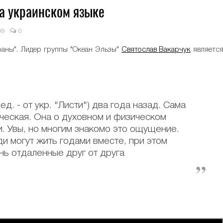
а украинском языке
99
0
траны". Лидер группы "Океан Эльзы"
Святослав Вакарчук
являетс
ед. - от укр. "Листи") два года назад. Сама
ческая. Она о духовном и физическом
. Увы, но многим знакомо это ощущение.
ди могут жить годами вместе, при этом
нь отдаленные друг от друга