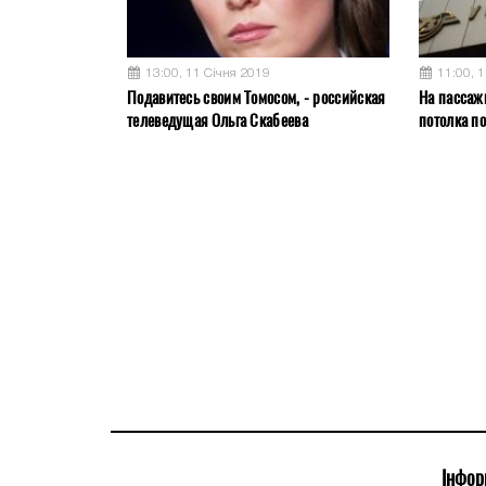
13:00, 11 Січня 2019
11:00, 
Подавитесь своим Томосом, - российская
На пассаж
телеведущая Ольга Скабеева
потолка п
Інфор