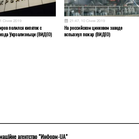
11 Січня 2019
21:47, 10 Січня 2019
иров полился кипяток с
На российском цинковом заводе
оезда Укрзализныци (ВИДЕО)
вспыхнул пожар (ВИДЕО)
маційне агентство "Информ-UA"