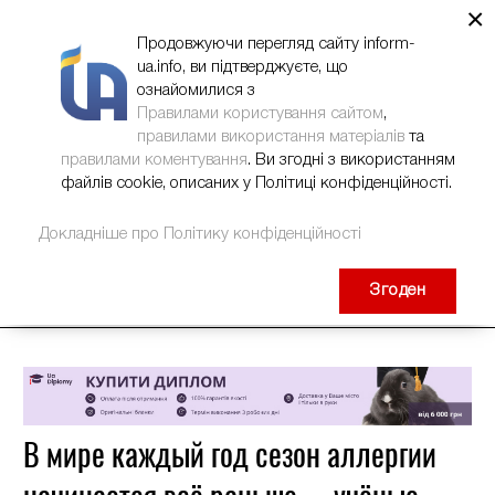
×
НОВИНИ
РЕКЛАМА
INFORM-UA
КОНТАКТИ
Продовжуючи перегляд сайту inform-
ua.info, ви підтверджуєте, що
ознайомилися з
Правилами користування сайтом
,
правилами використання матеріалів
та
правилами коментування
. Ви згодні з використанням
файлів cookie, описаних у Політиці конфіденційності.
Докладніше про Політику конфіденційності
Згоден
В мире каждый год сезон аллергии