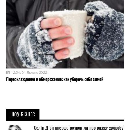
12:34, 01 Лютого 2022
Переохлаждение и обморожение: как уберечь себя зимой
ШОУ-БІЗНЕС
Селін Діон вперше розповіла про важку хворобу