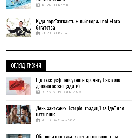
13:24, 03 Квітня
Куди переїжджають мільйонери: нові міста
багатства
21:23, 03 Квітня
ОГЛЯД ТИЖНЯ
Що таке рефінансування кредиту і як воно
допомагає заощадити?
20:33, 31 Березня 2025
День закоханих: історія, традиції та ідеї для
натхнення
23:30, 04 Січня 2025
Облікова політика: ключ до прозорості та