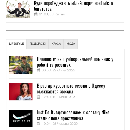
Куди переїжджають мільйонери: нові міста
багатства
21:23, 03 Квітня
LIFESTYLE
ПОДОРОЖІ
КРАСА
МОДА
Планшети: ваш універсальний помічник у
роботі та розвагах
00:53, 29 Січня 2025
В разгар курортного сезона в Одессу
съезжаются звёзды
12:40, 19 Липня 2020
Just Do It: вдохновением к слогану Nike
стали слова преступника
19:04, 23 Червня 2020