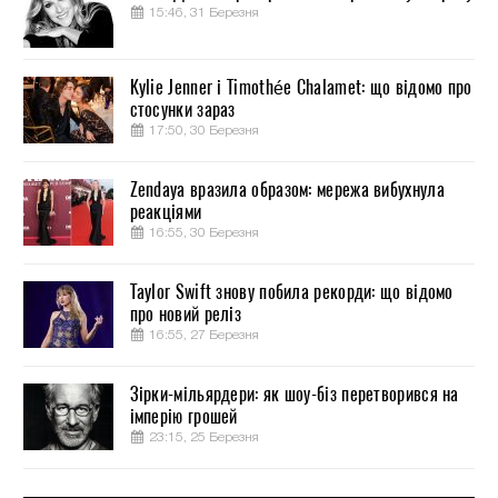
15:46, 31 Березня
Kylie Jenner і Timothée Chalamet: що відомо про
стосунки зараз
17:50, 30 Березня
Zendaya вразила образом: мережа вибухнула
реакціями
16:55, 30 Березня
Taylor Swift знову побила рекорди: що відомо
про новий реліз
16:55, 27 Березня
Зірки-мільярдери: як шоу-біз перетворився на
імперію грошей
23:15, 25 Березня