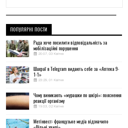
ПОПУЛЯРНІ ПОСТИ
Рада хоче посилити відповідальність за
мобілізаційні порушення
20:07, 03 Квітня
Шахраї в Telegram видають себе за «Аптека 9-
1-1»
23:29, 01 Квітня
Чому виникають «мурашки по шкірі»: пояснення
реакції організму
19:03, 02 Квітня
Метінвест: французьке медіа відзначило
«Вільні хвилі»