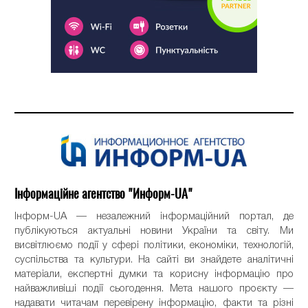
Інформаційне агентство "Информ-UA"
Інформ-UA — незалежний інформаційний портал, де
публікуються актуальні новини України та світу. Ми
висвітлюємо події у сфері політики, економіки, технологій,
суспільства та культури. На сайті ви знайдете аналітичні
матеріали, експертні думки та корисну інформацію про
найважливіші події сьогодення. Мета нашого проєкту —
надавати читачам перевірену інформацію, факти та різні