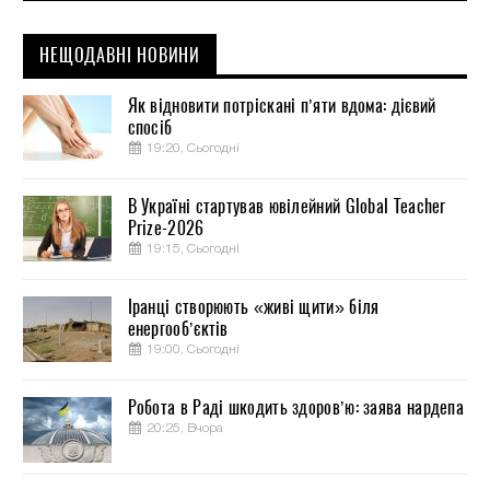
НЕЩОДАВНІ НОВИНИ
Як відновити потріскані п’яти вдома: дієвий
спосіб
19:20, Сьогодні
В Україні стартував ювілейний Global Teacher
Prize-2026
19:15, Сьогодні
Іранці створюють «живі щити» біля
енергооб’єктів
19:00, Сьогодні
Робота в Раді шкодить здоров’ю: заява нардепа
20:25, Вчора