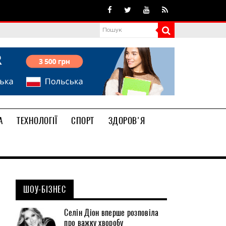
А
ТЕХНОЛОГІЇ
СПОРТ
ЗДОРОВ'Я
ШОУ-БІЗНЕС
Селін Діон вперше розповіла
про важку хворобу