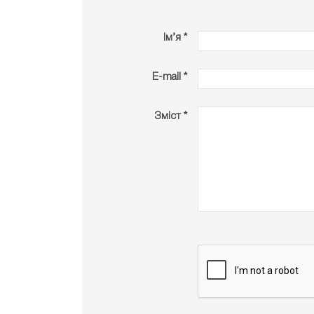
Ім’я *
E-mail *
Зміст *