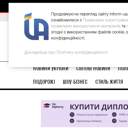
НОВИНИ
РЕКЛАМА
INFORM-UA
КОНТАКТИ
Продовжуючи перегляд сайту inform-ua.i
ВИБІР РЕДАКЦІЇ
В Україні стартував ювілейний Glo
ознайомилися з
Правилами користуван
правилами використання матеріалів
та
згодні з використанням файлів cookie, 
конфіденційності.
Докладніше про Політику конфіденційності
НОВИНИ УКРАЇНИ
СВІТОВІ НОВИНИ
ПОЛІ
ПОДОРОЖІ
ШОУ-БІЗНЕС
СТИЛЬ ЖИТТЯ