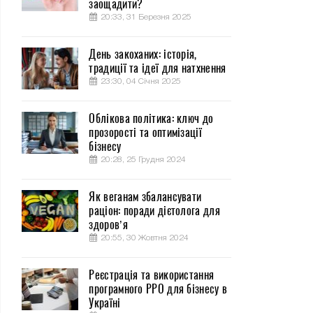
заощадити?
20:33, 31 Березня 2025
День закоханих: історія,
традиції та ідеї для натхнення
23:30, 04 Січня 2025
Облікова політика: ключ до
прозорості та оптимізації
бізнесу
20:28, 25 Грудня 2024
Як веганам збалансувати
раціон: поради дієтолога для
здоров’я
20:55, 30 Жовтня 2024
Реєстрація та використання
програмного РРО для бізнесу в
Україні