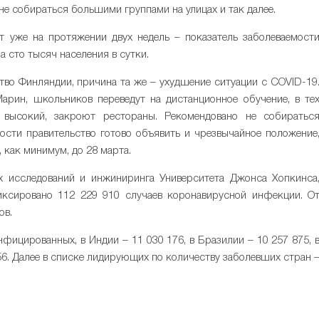
не собираться большими группами на улицах и так далее.
 уже на протяжении двух недель – показатель заболеваемост
а сто тысяч населения в сутки.
тво Финляндии, причина та же – ухудшение ситуации с COVID-19
рин, школьников переведут на дистанционное обучение, в те
о высокий, закроют рестораны. Рекомендовано не собиратьс
ости правительство готово объявить и чрезвычайное положение
, как минимум, до 28 марта.
 исследований и инжиниринга Университета Джонса Хопкинса
ксировано 112 229 910 случаев коронавирусной инфекции. О
ов.
фицированных, в Индии – 11 030 176, в Бразилии – 10 257 875, 
756. Далее в списке лидирующих по количеству заболевших стран 