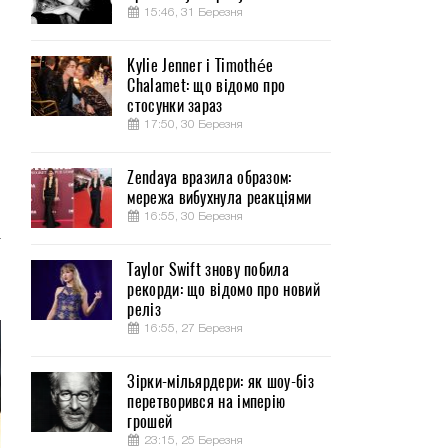
15:46, 31 Березня
Kylie Jenner і Timothée
Chalamet: що відомо про
9
стосунки зараз
.
17:50, 30 Березня
й
Zendaya вразила образом:
мережа вибухнула реакціями
и
16:55, 30 Березня
а
,
Taylor Swift знову побила
рекорди: що відомо про новий
реліз
16:55, 27 Березня
Зірки-мільярдери: як шоу-біз
перетворився на імперію
грошей
23:15, 25 Березня