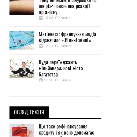
шкірі»: пояснення реакції
організму
19:03, 02 Квітня
Метінвест: французьке медіа
відзначило «Вільні хвилі»
13:24, 03 Квітня
Куди переїжджають
мільйонери: нові міста
багатства
21:23, 03 Квітня
ОГЛЯД ТИЖНЯ
Що таке рефінансування
кредиту і як воно допомагає