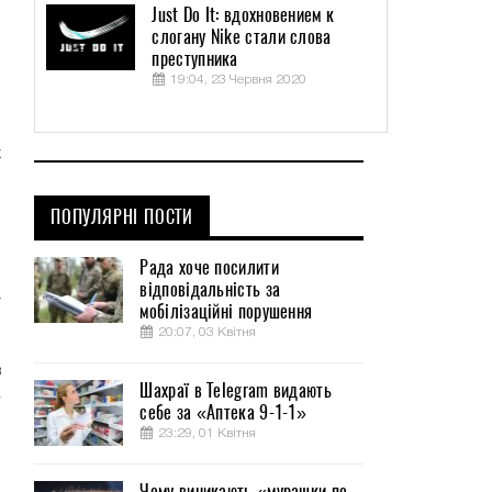
Just Do It: вдохновением к
слогану Nike стали слова
преступника
и
19:04, 23 Червня 2020
.
х
я
,
ПОПУЛЯРНІ ПОСТИ
Рада хоче посилити
,
відповідальність за
т
мобілізаційні порушення
20:07, 03 Квітня
в
Шахраї в Telegram видають
–
себе за «Аптека 9-1-1»
23:29, 01 Квітня
Чому виникають «мурашки по