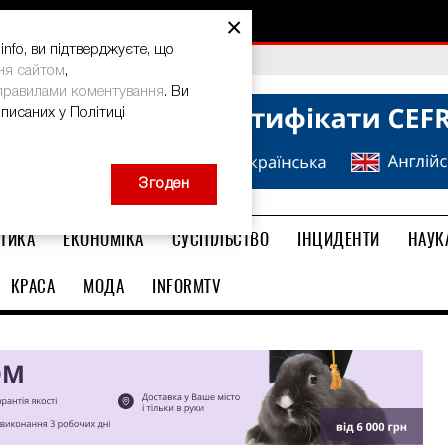
×
nfo, ви підтверджуєте, що
bal Teacher Prize-2026
ня сайтом
,
правилами коментування
. Ви
описаних у Політиці
Згоден
ТИКА
ЕКОНОМІКА
СУСПІЛЬСТВО
ІНЦИДЕНТИ
НАУК
КРАСА
МОДА
INFORMTV