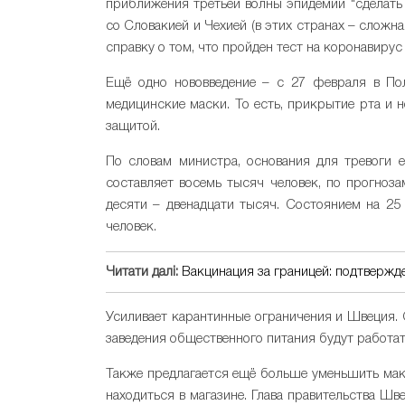
приближения третьей волны эпидемии "сделать 
со Словакией и Чехией (в этих странах – слож
справку о том, что пройден тест на коронавирус 
Ещё одно нововведение – с 27 февраля в По
медицинские маски. То есть, прикрытие рта и 
защитой.
По словам министра, основания для тревоги 
составляет восемь тысяч человек, по прогнозам
десяти – двенадцати тысяч. Состоянием на 2
человек.
Читати далі:
Вакцинация за границей: подтвержд
Усиливает карантинные ограничения и Швеция. 
заведения общественного питания будут работат
Также предлагается ещё больше уменьшить ма
находиться в магазине. Глава правительства Ш