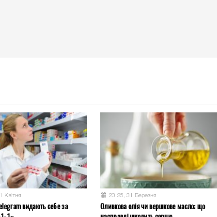
1 Квітня
23:25, 31 Березня
elegram видають себе за
Оливкова олія чи вершкове масло: що
-1-1»
насправді шкодить серцю