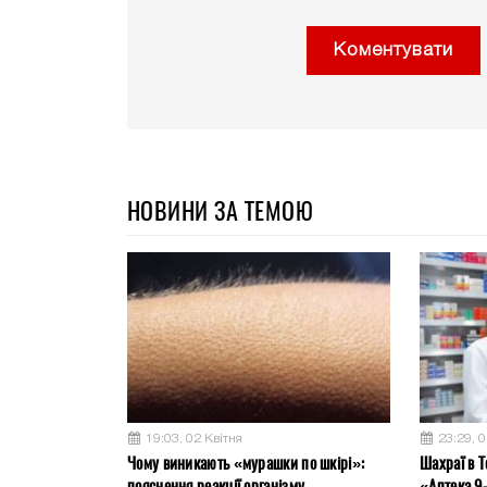
Коментувати
НОВИНИ ЗА ТЕМОЮ
19:03, 02 Квітня
23:29, 0
Чому виникають «мурашки по шкірі»:
Шахраї в T
пояснення реакції організму
«Аптека 9