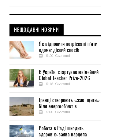
НЕЩОДАВНІ НОВИНИ
Як відновити потріскані п’яти
вдома: дієвий спосіб
19:20, Сьогодні
В Україні стартував ювілейний
Global Teacher Prize-2026
19:15, Сьогодні
Іранці створюють «живі щити»
біля енергооб’єктів
19:00, Сьогодні
Робота в Раді шкодить
а
здоров’ю: заява нардепа