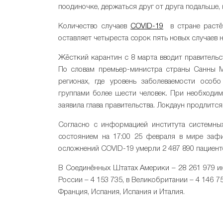
поодиночке, держаться друг от друга подальше, 
Количество случаев
COVID-19
в стране растёт
оставляет четыреста сорок пять новых случаев н
Жёсткий карантин с 8 марта вводит правительс
По словам премьер-министра страны Санны Ма
регионах, где уровень заболеваемости особ
группами более шести человек. При необходим
заявила глава правительства. Локдаун продлится
Согласно с информацией института системных
состоянием на 17:00 25 февраля в мире зафи
осложнений COVID-19 умерли 2 487 890 пациент
В Соединённых Штатах Америки – 28 261 979 ин
России – 4 153 735, в Великобритании – 4 146 
Франция, Испания, Испания и Италия.