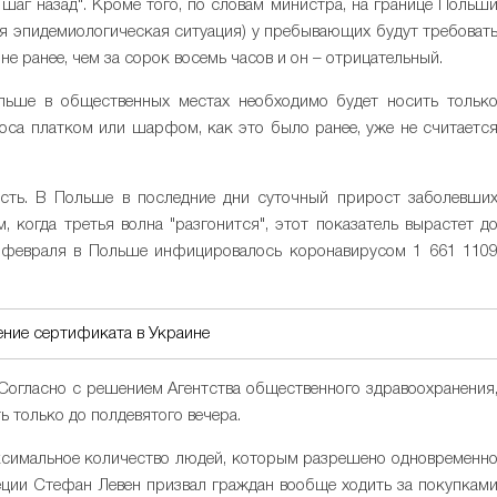
шаг назад". Кроме того, по словам министра, на границе Польш
ная эпидемиологическая ситуация) у пребывающих будут требоват
не ранее, чем за сорок восемь часов и он – отрицательный.
льше в общественных местах необходимо будет носить тольк
носа платком или шарфом, как это было ранее, уже не считаетс
есть. В Польше в последние дни суточный прирост заболевши
, когда третья волна "разгонится", этот показатель вырастет д
5 февраля в Польше инфицировалось коронавирусом 1 661 110
ение сертификата в Украине
Согласно с решением Агентства общественного здравоохранения
ь только до полдевятого вечера.
ксимальное количество людей, которым разрешено одновременн
веции Стефан Левен призвал граждан вообще ходить за покупкам