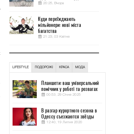
и
20:25, Вчора
ь
Куди переїжджають
мільйонери: нові міста
о
багатства
я
21:23, 03 Квітня
х
о
9
LIFESTYLE
ПОДОРОЖІ
КРАСА
МОДА
Планшети: ваш універсальний
помічник у роботі та розвагах
00:53, 29 Січня 2025
,
В разгар курортного сезона в
Одессу съезжаются звёзды
12:40, 19 Липня 2020
о
и