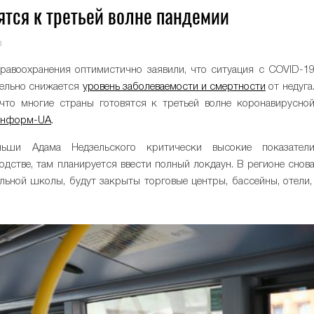
ятся к третьей волне пандемии
0
равоохранения оптимистично заявили, что ситуация с COVID-1
тельно снижается
уровень заболеваемости и смертности
от недуга
 что многие страны готовятся к третьей волне коронавирусно
нформ-UA
.
ьши Адама Недзельского критически высокие показател
стве, там планируется ввести полный локдаун. В регионе снов
льной школы, будут закрыты торговые центры, бассейны, отели