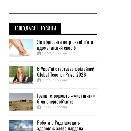
НЕЩОДАВНІ НОВИНИ
Як відновити потріскані п’яти
вдома: дієвий спосіб
19:20, Сьогодні
В Україні стартував ювілейний
Global Teacher Prize-2026
19:15, Сьогодні
Іранці створюють «живі щити»
біля енергооб’єктів
и
19:00, Сьогодні
ь
а
Робота в Раді шкодить
здоров’ю: заява нардепа