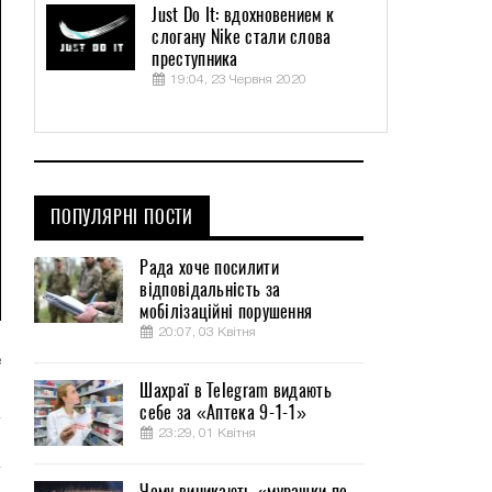
Just Do It: вдохновением к
слогану Nike стали слова
преступника
19:04, 23 Червня 2020
ПОПУЛЯРНІ ПОСТИ
Рада хоче посилити
відповідальність за
мобілізаційні порушення
20:07, 03 Квітня
е
Шахраї в Telegram видають
себе за «Аптека 9-1-1»
23:29, 01 Квітня
Чому виникають «мурашки по