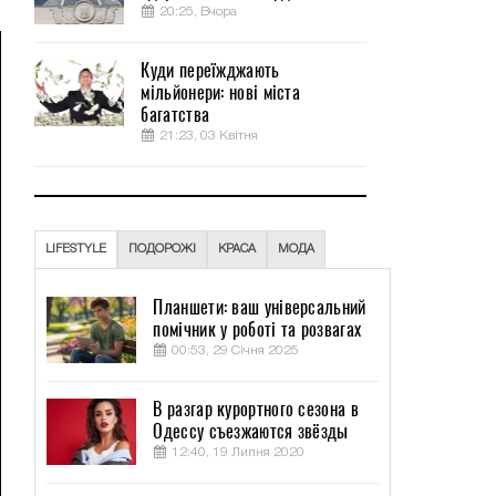
20:25, Вчора
Куди переїжджають
мільйонери: нові міста
багатства
21:23, 03 Квітня
LIFESTYLE
ПОДОРОЖІ
КРАСА
МОДА
Планшети: ваш універсальний
помічник у роботі та розвагах
00:53, 29 Січня 2025
В разгар курортного сезона в
Одессу съезжаются звёзды
12:40, 19 Липня 2020