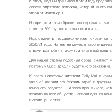
К слову, модный дом Gucci в этом году предла
совсем опрятного человека, который много вал
уверяют модельеры.
Но при этом такие брюки преподносятся, как 
стоят от 600 фунтов стерлингов и выше.
Надо отметить, что далеко не всем понравится 
2020/21 года. Но тем не менее, в Европе данн
отважиться пойти в таком платьице в паб попить
Для нашей страны подобный образ, считают м
поэтому у Gucci вряд ли будет много заказов на
К слову, некоторые читатели Daily Mail в ком
ужасно", назвали его "свежим адом" и другими
юмор его создатель - Алессандро Микеле, кот
зеркало нашего общества, написал один из ком
и своих ценностях.