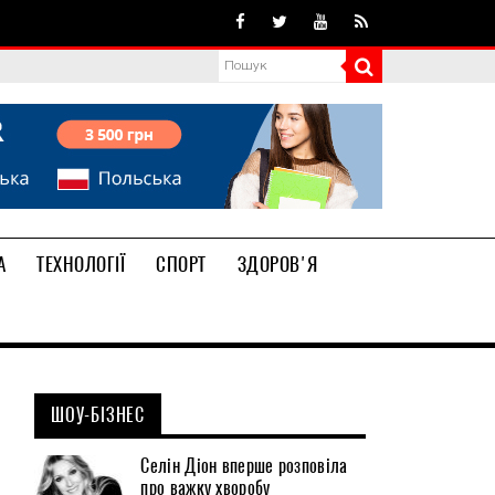
А
ТЕХНОЛОГІЇ
СПОРТ
ЗДОРОВ'Я
ШОУ-БІЗНЕС
Селін Діон вперше розповіла
про важку хворобу