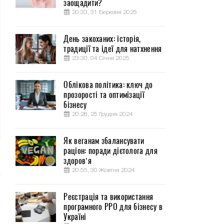
заощадити?
20:33, 31 Березня 2025
День закоханих: історія,
традиції та ідеї для натхнення
23:30, 04 Січня 2025
Облікова політика: ключ до
прозорості та оптимізації
бізнесу
20:28, 25 Грудня 2024
Як веганам збалансувати
раціон: поради дієтолога для
здоров’я
20:55, 30 Жовтня 2024
Реєстрація та використання
програмного РРО для бізнесу в
Україні