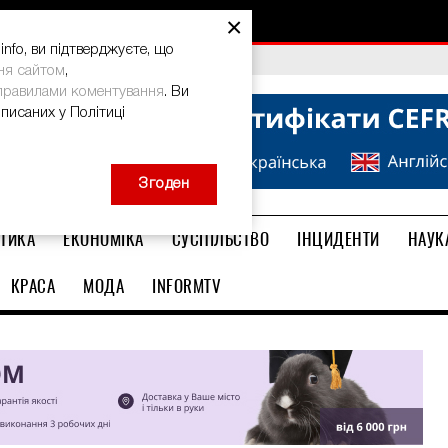
×
nfo, ви підтверджуєте, що
bal Teacher Prize-2026
ня сайтом
,
правилами коментування
. Ви
описаних у Політиці
Згоден
ТИКА
ЕКОНОМІКА
СУСПІЛЬСТВО
ІНЦИДЕНТИ
НАУК
КРАСА
МОДА
INFORMTV