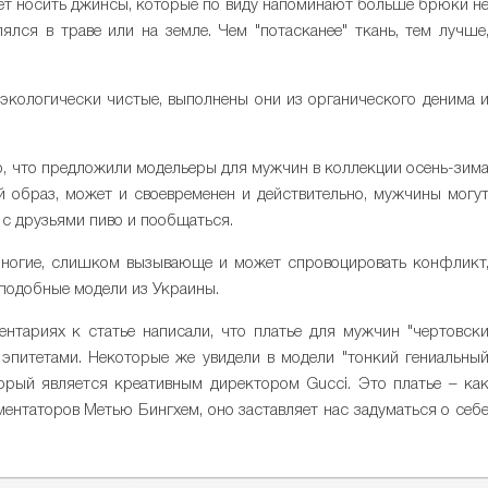
гает носить джинсы, которые по виду напоминают больше брюки н
ялся в траве или на земле. Чем "потасканее" ткань, тем лучше
экологически чистые, выполнены они из органического денима 
то, что предложили модельеры для мужчин в коллекции осень-зим
ый образ, может и своевременен и действительно, мужчины могу
 с друзьями пиво и пообщаться.
ногие, слишком вызывающе и может спровоцировать конфликт
 подобные модели из Украины.
ментариях к статье написали, что платье для мужчин "чертовск
 эпитетами. Некоторые же увидели в модели "тонкий гениальны
орый является креативным директором Gucci. Это платье – ка
ментаторов Метью Бингхем, оно заставляет нас задуматься о себ