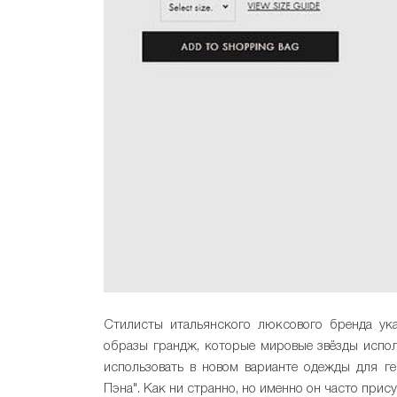
Стилисты итальянского люксового бренда ука
образы грандж, которые мировые звёзды испол
использовать в новом варианте одежды для г
Пэна". Как ни странно, но именно он часто прис