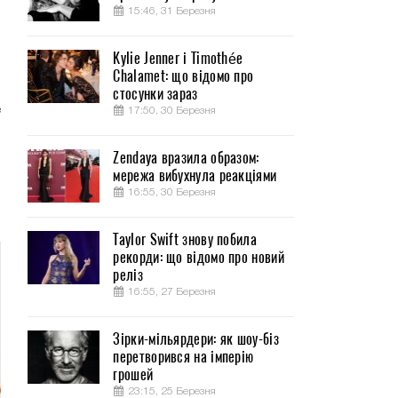
15:46, 31 Березня
Kylie Jenner і Timothée
Chalamet: що відомо про
,
стосунки зараз
е
17:50, 30 Березня
Zendaya вразила образом:
,
мережа вибухнула реакціями
.
16:55, 30 Березня
Taylor Swift знову побила
рекорди: що відомо про новий
реліз
16:55, 27 Березня
Зірки-мільярдери: як шоу-біз
перетворився на імперію
грошей
23:15, 25 Березня