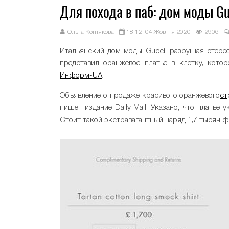
Для похода в паб: дом моды G
Ольга Коптякова
18:12, 04 Жовтня 2020
2906
Итальянский дом моды Gucci, разрушая стерео
представил оранжевое платье в клетку, кото
Информ-UA
.
Объявление о продаже красивого оранжевого
ст
пишет издание Daily Mail. Указано, что платье
Стоит такой экстравагантный наряд 1,7 тысяч ф