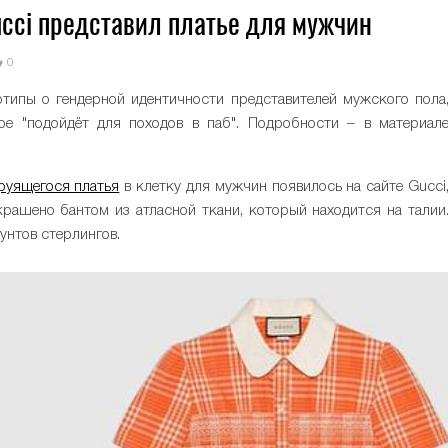
ucci представил платье для мужчин
0
типы о гендерной идентичности представителей мужского пола
рое "подойдёт для походов в паб". Подробности – в материал
руящегося платья
в клетку для мужчин появилось на сайте Gucci
 украшено бантом из атласной ткани, который находится на талии
унтов стерлингов.