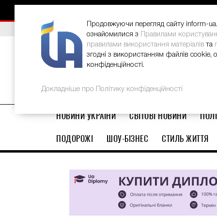
НОВИНИ
РЕКЛАМА
INFORM-UA
КОНТАКТИ
Продовжуючи перегляд сайту inform-ua.i
ВИБІР РЕДАКЦІЇ
В Україні стартував ювілейний Glo
ознайомилися з
Правилами користуван
правилами використання матеріалів
та
згодні з використанням файлів cookie, 
конфіденційності.
Докладніше про Політику конфіденційності
НОВИНИ УКРАЇНИ
СВІТОВІ НОВИНИ
ПОЛІ
ПОДОРОЖІ
ШОУ-БІЗНЕС
СТИЛЬ ЖИТТЯ