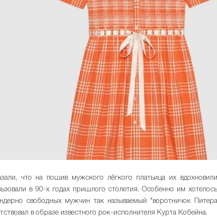
зали, что на пошив мужского лёгкого платьица их вдохновил
ьзовали в 90-х годах пришлого столетия. Особенно им хотелос
ендерно свободных мужчин так называемый "воротничок Питер
утствовал в образе известного рок-исполнителя Курта Кобейна.