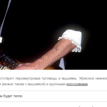
сутствуют перламутровые пуговицы, и вышивка. Мужское нежно
и (можно также с вышивкой) и крупными
кроссовками
.
м будет тепло