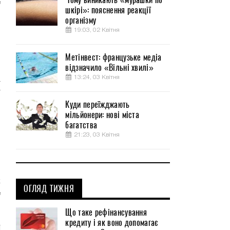
е
шкірі»: пояснення реакції
,
організму
19:03, 02 Квітня
и
Метінвест: французьке медіа
відзначило «Вільні хвилі»
13:24, 03 Квітня
а
т
Куди переїжджають
мільйонери: нові міста
багатства
,
21:23, 03 Квітня
и
й
к
ОГЛЯД ТИЖНЯ
е
Що таке рефінансування
кредиту і як воно допомагає