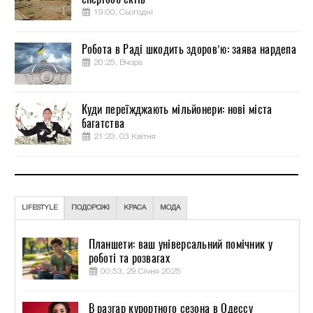
19:00, Сьогодні
Робота в Раді шкодить здоров’ю: заява нардепа
20:25, Вчора
Куди переїжджають мільйонери: нові міста
багатства
21:23, 03 Квітня
LIFESTYLE
ПОДОРОЖІ
КРАСА
МОДА
Планшети: ваш універсальний помічник у
роботі та розвагах
00:53, 29 Січня 2025
В разгар курортного сезона в Одессу