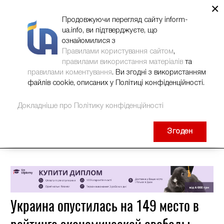
×
НОВИНИ
РЕКЛАМА
INFORM-UA
КОНТАКТИ
Продовжуючи перегляд сайту inform-
ua.info, ви підтверджуєте, що
ознайомилися з
Правилами користування сайтом
,
правилами використання матеріалів
та
правилами коментування
. Ви згодні з використанням
файлів cookie, описаних у Політиці конфіденційності.
Докладніше про Політику конфіденційності
Згоден
Украина опустилась на 149 место в