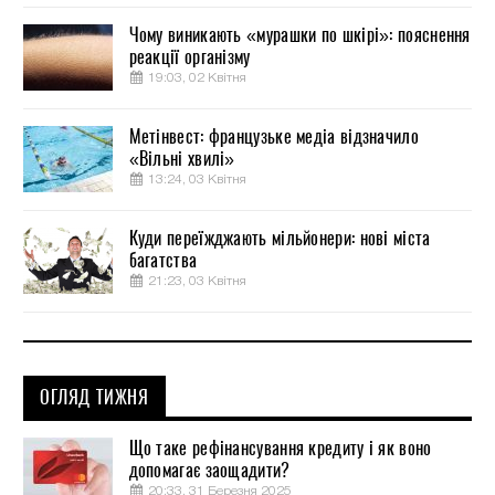
Чому виникають «мурашки по шкірі»: пояснення
реакції організму
19:03, 02 Квітня
Метінвест: французьке медіа відзначило
«Вільні хвилі»
13:24, 03 Квітня
Куди переїжджають мільйонери: нові міста
багатства
21:23, 03 Квітня
ОГЛЯД ТИЖНЯ
Що таке рефінансування кредиту і як воно
допомагає заощадити?
20:33, 31 Березня 2025