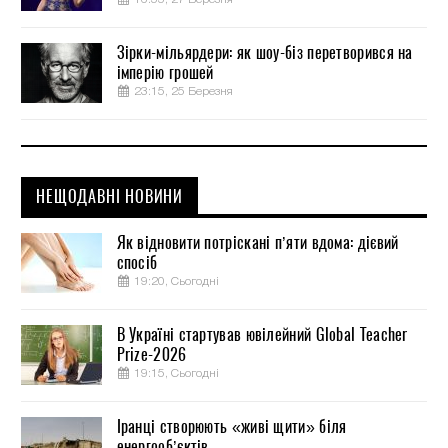
Зірки-мільярдери: як шоу-біз перетворився на
імперію грошей
23:15, 25 Березня
НЕЩОДАВНІ НОВИНИ
Як відновити потріскані п’яти вдома: дієвий
спосіб
19:20, Сьогодні
В Україні стартував ювілейний Global Teacher
Prize-2026
19:15, Сьогодні
Іранці створюють «живі щити» біля
енергооб’єктів