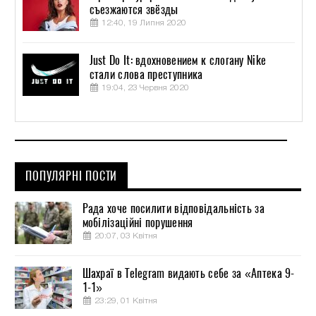
съезжаются звёзды
12:40, 19 Липня 2020
Just Do It: вдохновением к слогану Nike
стали слова преступника
19:04, 23 Червня 2020
ПОПУЛЯРНІ ПОСТИ
Рада хоче посилити відповідальність за
мобілізаційні порушення
20:07, 03 Квітня
Шахраї в Telegram видають себе за «Аптека 9-
1-1»
23:29, 01 Квітня