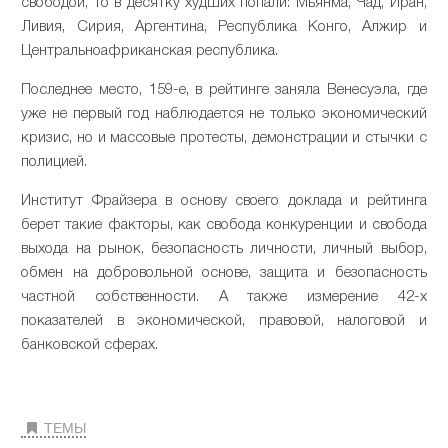
свободой, то в десятку худших попали: Мьянма, Чад, Иран,
Ливия, Сирия, Аргентина, Республика Конго, Алжир и
Центральноафриканская республика.
Последнее место, 159-е, в рейтинге заняла Венесуэла, где
уже не первый год наблюдается не только экономический
кризис, но и массовые протесты, демонстрации и стычки с
полицией.
Институт Фрайзера в основу своего доклада и рейтинга
берет такие факторы, как свобода конкуренции и свобода
выхода на рынок, безопасность личности, личный выбор,
обмен на добровольной основе, защита и безопасность
частной собственности. А также измерение 42-х
показателей в экономической, правовой, налоговой и
банковской сферах.
ТЕМЫ