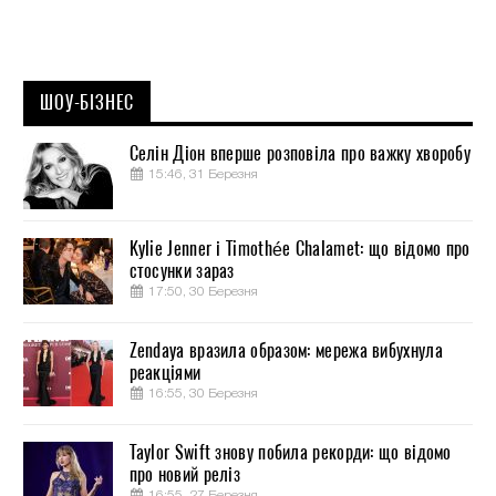
ШОУ-БІЗНЕС
Селін Діон вперше розповіла про важку хворобу
15:46, 31 Березня
Kylie Jenner і Timothée Chalamet: що відомо про
стосунки зараз
17:50, 30 Березня
Zendaya вразила образом: мережа вибухнула
реакціями
16:55, 30 Березня
Taylor Swift знову побила рекорди: що відомо
про новий реліз
16:55, 27 Березня