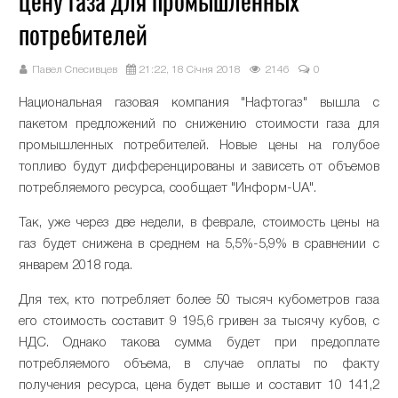
цену газа для промышленных
потребителей
Павел Спесивцев
21:22, 18 Січня 2018
2146
0
Национальная газовая компания "Нафтогаз" вышла с
пакетом предложений по снижению стоимости газа для
промышленных потребителей. Новые цены на голубое
топливо будут дифференцированы и зависеть от объемов
потребляемого ресурса, сообщает "Информ-UA".
Так, уже через две недели, в феврале, стоимость цены на
газ будет снижена в среднем на 5,5%-5,9% в сравнении с
январем 2018 года.
Для тех, кто потребляет более 50 тысяч кубометров газа
его стоимость составит 9 195,6 гривен за тысячу кубов, с
НДС. Однако такова сумма будет при предоплате
потребляемого объема, в случае оплаты по факту
получения ресурса, цена будет выше и составит 10 141,2