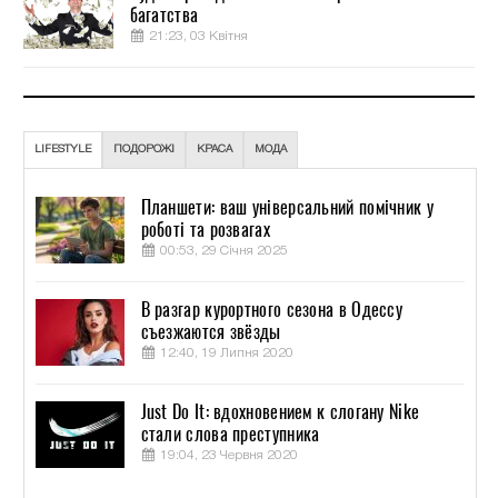
багатства
21:23, 03 Квітня
LIFESTYLE
ПОДОРОЖІ
КРАСА
МОДА
Планшети: ваш універсальний помічник у
роботі та розвагах
00:53, 29 Січня 2025
В разгар курортного сезона в Одессу
съезжаются звёзды
12:40, 19 Липня 2020
Just Do It: вдохновением к слогану Nike
стали слова преступника
19:04, 23 Червня 2020