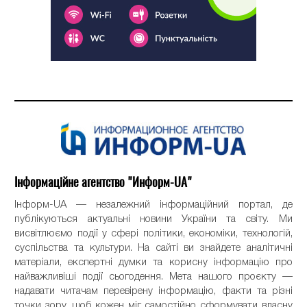
Інформаційне агентство "Информ-UA"
Інформ-UA — незалежний інформаційний портал, де
публікуються актуальні новини України та світу. Ми
висвітлюємо події у сфері політики, економіки, технологій,
суспільства та культури. На сайті ви знайдете аналітичні
матеріали, експертні думки та корисну інформацію про
найважливіші події сьогодення. Мета нашого проєкту —
надавати читачам перевірену інформацію, факти та різні
точки зору, щоб кожен міг самостійно сформувати власну