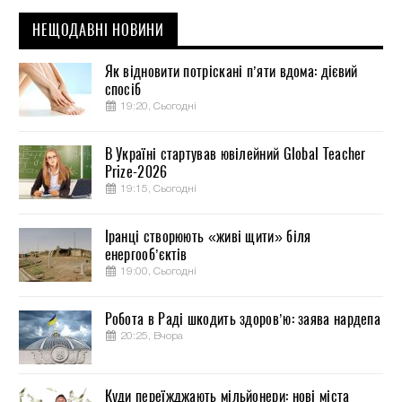
НЕЩОДАВНІ НОВИНИ
Як відновити потріскані п’яти вдома: дієвий
спосіб
19:20, Сьогодні
В Україні стартував ювілейний Global Teacher
Prize-2026
19:15, Сьогодні
Іранці створюють «живі щити» біля
енергооб’єктів
19:00, Сьогодні
Робота в Раді шкодить здоров’ю: заява нардепа
20:25, Вчора
Куди переїжджають мільйонери: нові міста