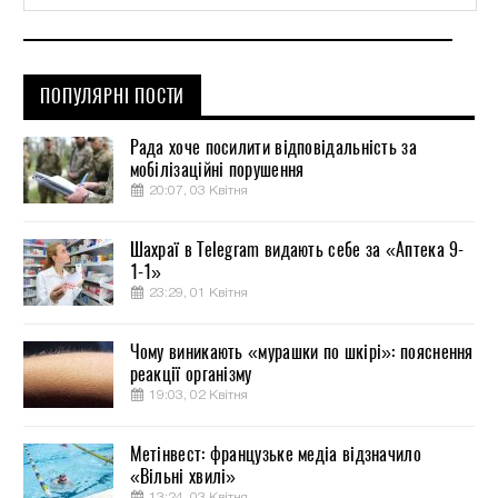
ПОПУЛЯРНІ ПОСТИ
Рада хоче посилити відповідальність за
мобілізаційні порушення
20:07, 03 Квітня
Шахраї в Telegram видають себе за «Аптека 9-
1-1»
23:29, 01 Квітня
Чому виникають «мурашки по шкірі»: пояснення
реакції організму
19:03, 02 Квітня
Метінвест: французьке медіа відзначило
«Вільні хвилі»
13:24, 03 Квітня