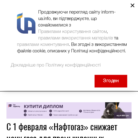
×
НОВИНИ
РЕКЛАМА
INFORM-UA
КОНТАКТИ
Продовжуючи перегляд сайту inform-
ua.info, ви підтверджуєте, що
ознайомилися з
Правилами користування сайтом
,
правилами використання матеріалів
та
правилами коментування
. Ви згодні з використанням
файлів cookie, описаних у Політиці конфіденційності.
Докладніше про Політику конфіденційності
Згоден
С 1 февраля «Нафтогаз» снижает