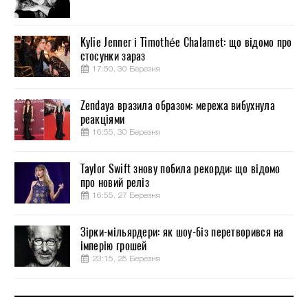
Kylie Jenner і Timothée Chalamet: що відомо про
стосунки зараз
17:50, 30 Березня
Zendaya вразила образом: мережа вибухнула
реакціями
16:55, 30 Березня
Taylor Swift знову побила рекорди: що відомо
про новий реліз
16:55, 27 Березня
Зірки-мільярдери: як шоу-біз перетворився на
імперію грошей
23:15, 25 Березня