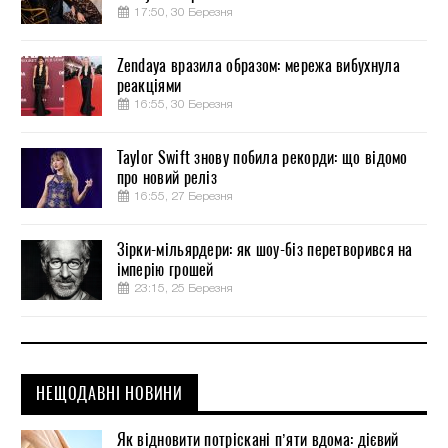
17:50, 30 Березня
Zendaya вразила образом: мережа вибухнула
реакціями
16:55, 30 Березня
Taylor Swift знову побила рекорди: що відомо
про новий реліз
16:55, 27 Березня
Зірки-мільярдери: як шоу-біз перетворився на
імперію грошей
23:15, 25 Березня
НЕЩОДАВНІ НОВИНИ
Як відновити потріскані п’яти вдома: дієвий