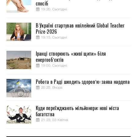
спосіб
19:20, Сьогодні
В Україні стартував ювілейний Global Teacher
Prize-2026
19:15, Сьогодні
Іранці створюють «живі щити» біля
енергооб’єктів
19:00, Сьогодні
Робота в Раді шкодить здоров’ю: заява нардепа
20:25, Вчора
Куди переїжджають мільйонери: нові міста
багатства
21:23, 03 Квітня