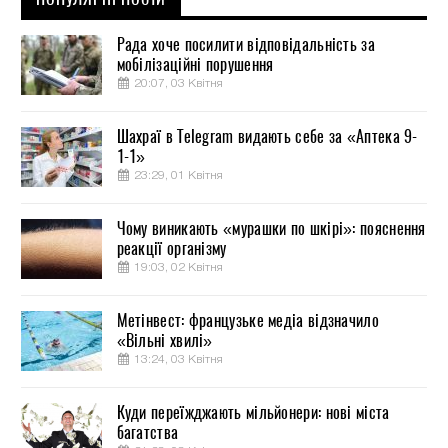
Рада хоче посилити відповідальність за
мобілізаційні порушення
20:07, 03 Квітня
Шахраї в Telegram видають себе за «Аптека 9-
1-1»
23:29, 01 Квітня
Чому виникають «мурашки по шкірі»: пояснення
реакції організму
19:03, 02 Квітня
Метінвест: французьке медіа відзначило
«Вільні хвилі»
13:24, 03 Квітня
Куди переїжджають мільйонери: нові міста
багатства