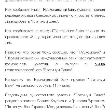
Вероника Михненко
11:43, 24 Лютого 2017
2418
0
Как сообщает Униан,
Национальный банк Украины
принял
решение отозвать банковскую лицензию и, соответственно,
ликвидировать "Платинум Банк".
Как сообщается на сайте НБУ, решение было принято по
предложению Фонда гарантирования вкладов физических
лиц.
Известно, что ранее Фонд сообщал, что "ТАСкомбанк" и
"Первый украинский международный банк" рассматривают
возможность участия в выводе с
рынка
неплатежеспособного "Платинум Банка".
Напомним, что Национальный банк признал "Платинум
Банк" неплатежеспособным 11 января.
Владельцами существенного участия "Платинум Банка"
регулятор признал Бориса Кауфмана и Григория Гуртового.
"Платинум банк" (ранее "Международный ипотечный банк")