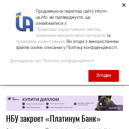
×
НОВИНИ
РЕКЛАМА
INFORM-UA
КОНТАКТИ
Продовжуючи перегляд сайту inform-
ua.info, ви підтверджуєте, що
ознайомилися з
Правилами користування сайтом
,
правилами використання матеріалів
та
правилами коментування
. Ви згодні з використанням
файлів cookie, описаних у Політиці конфіденційності.
Докладніше про Політику конфіденційності
Згоден
НБУ закроет «Платинум Банк»