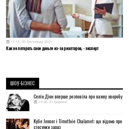
17:15, 30 Листопада 2021
Как не потерять свои деньги из-за риэлторов, - эксперт
ШОУ-БІЗНЕС
Селін Діон вперше розповіла про важку хворобу
15:46, 31 Березня
Kylie Jenner і Timothée Chalamet: що відомо про
стосунки зараз