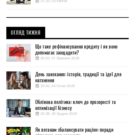
21:23, 03 Квітня
ОГЛЯД ТИЖНЯ
Що таке рефінансування кредиту і як воно
допомагає заощадити?
20:33, 31 Березня 2025
День закоханих: історія, традиції та ідеї для
натхнення
23:30, 04 Січня 2025
Облікова політика: ключ до прозорості та
оптимізації бізнесу
20:28, 25 Грудня 2024
Як веганам збалансувати раціон: поради