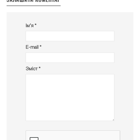
Ім’я *
E-mail *
Зміст *