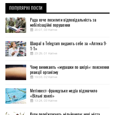
ПОПУЛЯРНІ ПОСТИ
Рада хоче посилити відповідальність за
мобілізаційні порушення
20:07, 03 Квітня
Шахраї в Telegram видають себе за «Аптека 9-
1-1»
23:29, 01 Квітня
Чому виникають «мурашки по шкірі»: пояснення
реакції організму
19:03, 02 Квітня
Метінвест: французьке медіа відзначило
«Вільні хвилі»
13:24, 03 Квітня
Куди переїжджають мільйонери: нові міста