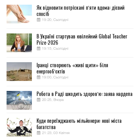
Як відновити потріскані п’яти вдома: дієвий
спосіб
19:20, Сьогодні
В Україні стартував ювілейний Global Teacher
Prize-2026
19:15, Сьогодні
Іранці створюють «живі щити» біля
енергооб’єктів
19:00, Сьогодні
Робота в Раді шкодить здоров’ю: заява нардепа
20:25, Вчора
Куди переїжджають мільйонери: нові міста
багатства
21:23, 03 Квітня