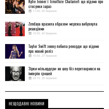
Kylie Jenner і Timothée Chalamet: що відомо про
стосунки зараз
17:50, 30 Березня
Zendaya вразила образом: мережа вибухнула
реакціями
16:55, 30 Березня
Taylor Swift знову побила рекорди: що відомо
про новий реліз
16:55, 27 Березня
Зірки-мільярдери: як шоу-біз перетворився на
імперію грошей
23:15, 25 Березня
НЕЩОДАВНІ НОВИНИ