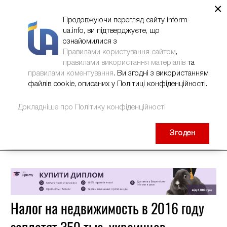
×
НОВИНИ
РЕКЛАМА
INFORM-UA
КОНТАКТИ
Продовжуючи перегляд сайту inform-
ua.info, ви підтверджуєте, що
ознайомилися з
Правилами користування сайтом
,
правилами використання матеріалів
та
правилами коментування
. Ви згодні з використанням
файлів cookie, описаних у Політиці конфіденційності.
Докладніше про Політику конфіденційності
Згоден
Налог на недвижимость в 2016 году