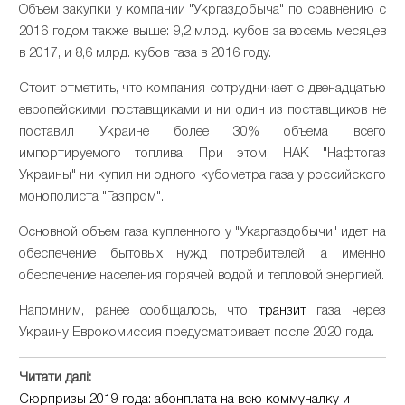
Объем закупки у компании "Укргаздобыча" по сравнению с
2016 годом также выше: 9,2 млрд. кубов за восемь месяцев
в 2017, и 8,6 млрд. кубов газа в 2016 году.
Стоит отметить, что компания сотрудничает с двенадцатью
европейскими поставщиками и ни один из поставщиков не
поставил Украине более 30% объема всего
импортируемого топлива. При этом, НАК "Нафтогаз
Украины" ни купил ни одного кубометра газа у российского
монополиста "Газпром".
Основной объем газа купленного у "Укаргаздобычи" идет на
обеспечение бытовых нужд потребителей, а именно
обеспечение населения горячей водой и тепловой энергией.
Напомним, ранее сообщалось, что
транзит
газа через
Украину Еврокомиссия предусматривает после 2020 года.
Читати далі:
Сюрпризы 2019 года: абонплата на всю коммуналку и