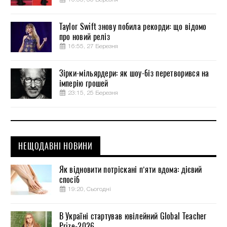
Taylor Swift знову побила рекорди: що відомо
про новий реліз
16:55, 27 Березня
Зірки-мільярдери: як шоу-біз перетворився на
імперію грошей
23:15, 25 Березня
НЕЩОДАВНІ НОВИНИ
Як відновити потріскані п’яти вдома: дієвий
спосіб
19:20, Сьогодні
В Україні стартував ювілейний Global Teacher
Prize-2026