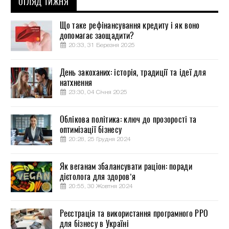
ОГЛЯД ТИЖНЯ
Що таке рефінансування кредиту і як воно
допомагає заощадити?
20:33, 31 Березня 2025
День закоханих: історія, традиції та ідеї для
натхнення
23:30, 04 Січня 2025
Облікова політика: ключ до прозорості та
оптимізації бізнесу
20:28, 25 Грудня 2024
Як веганам збалансувати раціон: поради
дієтолога для здоров’я
20:55, 30 Жовтня 2024
Реєстрація та використання програмного РРО
для бізнесу в Україні