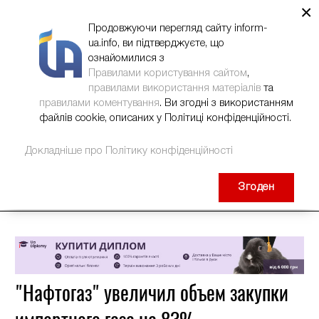
×
НОВИНИ
РЕКЛАМА
INFORM-UA
КОНТАКТИ
Продовжуючи перегляд сайту inform-
ua.info, ви підтверджуєте, що
ознайомилися з
Правилами користування сайтом
,
правилами використання матеріалів
та
правилами коментування
. Ви згодні з використанням
файлів cookie, описаних у Політиці конфіденційності.
Докладніше про Політику конфіденційності
Згоден
"Нафтогаз" увеличил объем закупки