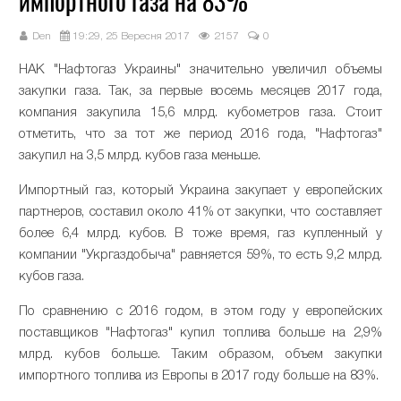
импортного газа на 83%
Den
19:29, 25 Вересня 2017
2157
0
НАК "Нафтогаз Украины" значительно увеличил объемы
закупки газа. Так, за первые восемь месяцев 2017 года,
компания закупила 15,6 млрд. кубометров газа. Стоит
отметить, что за тот же период 2016 года, "Нафтогаз"
закупил на 3,5 млрд. кубов газа меньше.
Импортный газ, который Украина закупает у европейских
партнеров, составил около 41% от закупки, что составляет
более 6,4 млрд. кубов. В тоже время, газ купленный у
компании "Укргаздобыча" равняется 59%, то есть 9,2 млрд.
кубов газа.
По сравнению с 2016 годом, в этом году у европейских
поставщиков "Нафтогаз" купил топлива больше на 2,9%
млрд. кубов больше. Таким образом, объем закупки
импортного топлива из Европы в 2017 году больше на 83%.