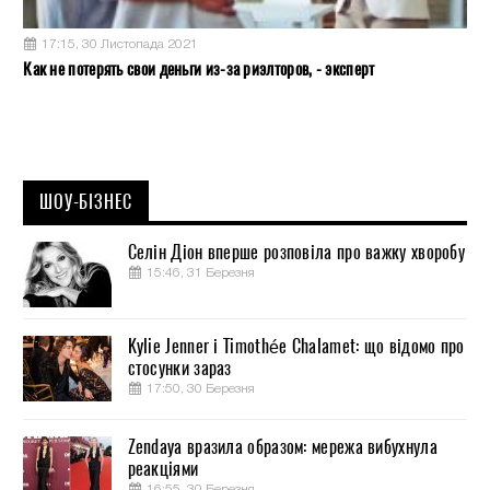
17:15, 30 Листопада 2021
Как не потерять свои деньги из-за риэлторов, - эксперт
ШОУ-БІЗНЕС
Селін Діон вперше розповіла про важку хворобу
15:46, 31 Березня
Kylie Jenner і Timothée Chalamet: що відомо про
стосунки зараз
17:50, 30 Березня
Zendaya вразила образом: мережа вибухнула
реакціями
16:55, 30 Березня