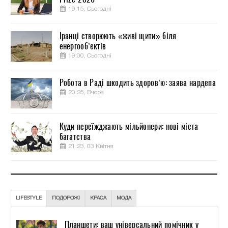
19:15, Сьогодні
Іранці створюють «живі щити» біля
енергооб’єктів
19:00, Сьогодні
Робота в Раді шкодить здоров’ю: заява нардепа
20:25, Вчора
Куди переїжджають мільйонери: нові міста
багатства
21:23, 03 Квітня
LIFESTYLE
ПОДОРОЖІ
КРАСА
МОДА
Планшети: ваш універсальний помічник у