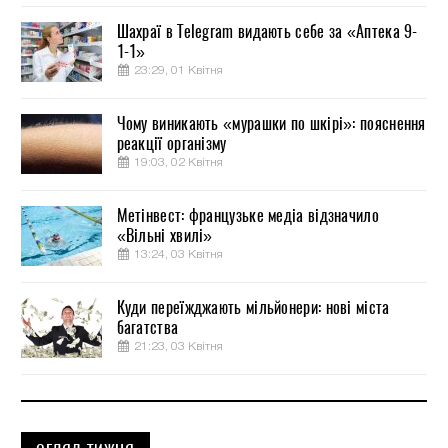
Шахраї в Telegram видають себе за «Аптека 9-
1-1»
23:29, 01 Квітня
Чому виникають «мурашки по шкірі»: пояснення
реакції організму
19:03, 02 Квітня
Метінвест: французьке медіа відзначило
«Вільні хвилі»
13:24, 03 Квітня
Куди переїжджають мільйонери: нові міста
багатства
21:23, 03 Квітня