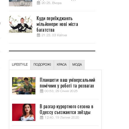
20:25, Вчора
и
Куди переїжджають
мільйонери: нові міста
в
багатства
21:23, 03 Квітня
LIFESTYLE
ПОДОРОЖІ
КРАСА
МОДА
Планшети: ваш універсальний
помічник у роботі та розвагах
00:53, 29 Січня 2025
В разгар курортного сезона в
Одессу съезжаются звёзды
12:40, 19 Липня 2020