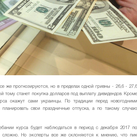
е же прогнозируются, но в пределах одной гривны - 26,6 - 27,
ой тому станет покупка долларов под выплату дивидендов. Кром
урса окажут сами украинцы. По традиции перед новогодним
планировать свои праздничные отпуска, а по такому случа
ебании курса будет наблюдаться в период с декабря 2017 п
ь сложно. Но эксперты все же склоняются к мнению, что пи