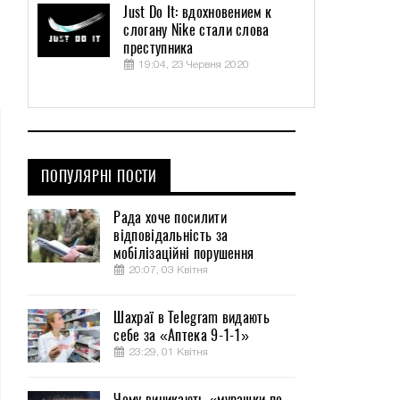
Just Do It: вдохновением к
слогану Nike стали слова
преступника
19:04, 23 Червня 2020
ПОПУЛЯРНІ ПОСТИ
Рада хоче посилити
відповідальність за
мобілізаційні порушення
20:07, 03 Квітня
Шахраї в Telegram видають
себе за «Аптека 9-1-1»
23:29, 01 Квітня
Чому виникають «мурашки по