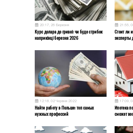
20:17, 26 Березня
21:55, 
Курс долара до гривні: чи буде стрибок
Стоит ли и
наприкінці березня 2026
эксперты 
12:18, 02 Червня 2022
17:09, 
Найти работу в Польше: топ самых
Ипотека по
нужных профессий
сможет во