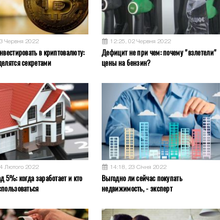
03 Червня 2022
12:25, 02 Червня 2022
нвестировать в криптовалюту:
Дефицит не при чем: почему "взлетели"
делятся секретами
цены на бензин?
04 Лютого 2022
14:18, 23 Січня 2022
д 5%: когда заработает и кто
Выгодно ли сейчас покупать
спользоваться
недвижимость, - эксперт