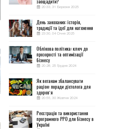
заощадити?
20:33, 31 Березня 2025
День закоханих: історія,
традиції та ідеї для натхнення
23:30, 04 Січня 2025
Облікова політика: ключ до
прозорості та оптимізації
бізнесу
20:28, 25 Грудня 2024
Як веганам збалансувати
раціон: поради дієтолога для
здоров’я
20:55, 30 Жовтня 2024
Реєстрація та використання
програмного РРО для бізнесу в
Україні