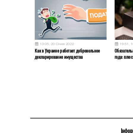
13:05, 20 Січня 2022
19:51, 
Как в Украине работает добровольное
Обязатель
декларирование имущества
года: плю
Інфор