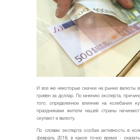
И все же некоторые скачки на рынке валюты вс
гривен за доллар. По мнению эксперта, причин
того, определенное влияние на колебания к
праздниками жители нашей страны начинают 
скупают и валюту.
По словам эксперта особая активность в кол
февраль 2018, в какое точно время - сказат