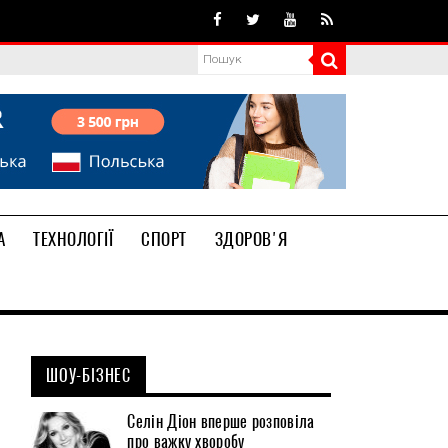
А
ТЕХНОЛОГІЇ
СПОРТ
ЗДОРОВ'Я
ШОУ-БІЗНЕС
Селін Діон вперше розповіла
про важку хворобу