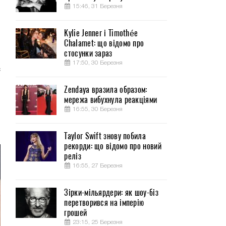
15:46, 31 Березня
Kylie Jenner і Timothée
Chalamet: що відомо про
стосунки зараз
17:50, 30 Березня
с
Zendaya вразила образом:
мережа вибухнула реакціями
,
16:55, 30 Березня
-
Taylor Swift знову побила
рекорди: що відомо про новий
реліз
16:55, 27 Березня
Зірки-мільярдери: як шоу-біз
перетворився на імперію
грошей
23:15, 25 Березня