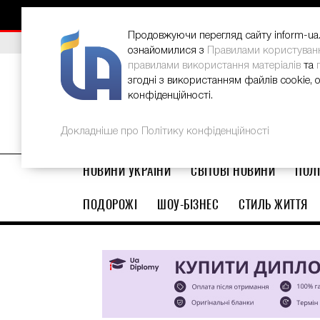
НОВИНИ
РЕКЛАМА
INFORM-UA
КОНТАКТИ
Продовжуючи перегляд сайту inform-ua.i
ВИБІР РЕДАКЦІЇ
В Україні стартував ювілейний Glo
ознайомилися з
Правилами користуван
правилами використання матеріалів
та
згодні з використанням файлів cookie, 
конфіденційності.
Докладніше про Політику конфіденційності
НОВИНИ УКРАЇНИ
СВІТОВІ НОВИНИ
ПОЛІ
ПОДОРОЖІ
ШОУ-БІЗНЕС
СТИЛЬ ЖИТТЯ