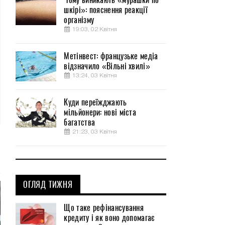
шкірі»: пояснення реакції
організму
19:03, 02 Квітня
Метінвест: французьке медіа
відзначило «Вільні хвилі»
13:24, 03 Квітня
Куди переїжджають
мільйонери: нові міста
багатства
21:23, 03 Квітня
ОГЛЯД ТИЖНЯ
Що таке рефінансування
кредиту і як воно допомагає