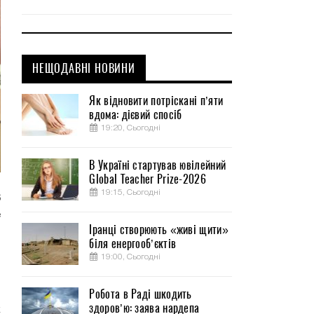
НЕЩОДАВНІ НОВИНИ
Як відновити потріскані п’яти
вдома: дієвий спосіб
19:20, Сьогодні
В Україні стартував ювілейний
Global Teacher Prize-2026
19:15, Сьогодні
6
е
Іранці створюють «живі щити»
и
біля енергооб’єктів
ю
19:00, Сьогодні
Робота в Раді шкодить
о
здоров’ю: заява нардепа
к