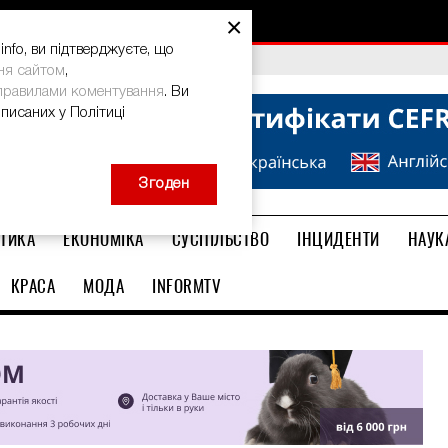
×
nfo, ви підтверджуєте, що
bal Teacher Prize-2026
ня сайтом
,
правилами коментування
. Ви
описаних у Політиці
Згоден
ТИКА
ЕКОНОМІКА
СУСПІЛЬСТВО
ІНЦИДЕНТИ
НАУК
КРАСА
МОДА
INFORMTV