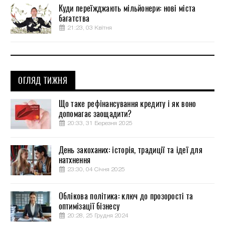
Куди переїжджають мільйонери: нові міста
багатства
21:23, 03 Квітня
ОГЛЯД ТИЖНЯ
Що таке рефінансування кредиту і як воно
допомагає заощадити?
20:33, 31 Березня 2025
День закоханих: історія, традиції та ідеї для
натхнення
23:30, 04 Січня 2025
Облікова політика: ключ до прозорості та
оптимізації бізнесу
20:28, 25 Грудня 2024