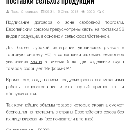
поставки сельхоз продукции
Павел Спесивцев
09:31, 15 Січня 2018
2202
0
Подписание договора о зоне свободной торговли,
Европейским союзом предусмотрены квоты на поставки 36
видов продукции, в основном сельскохозяйственной.
Для более глубокой интеграции украинских рынков в
торговую систему ЕС, в соглашении заложено ежегодное
увеличение
квоты
в течение 5 лет для отдельных групп
товаров, сообщает "Информ-UA"
Кроме того, согдашением предусмотренно два механизма
работы: лицензирование и кто первый пришел тот и
обслуживается.
Так крупнейшие объемы товаров, которые Украина сможет
беспошлинно поставить в страны Европейского союза без
их лицензирования (все показатели в тоннах):