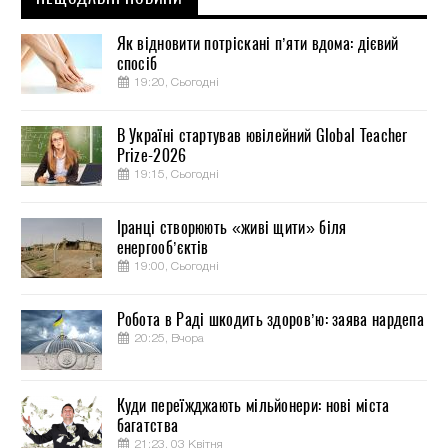
Як відновити потріскані п’яти вдома: дієвий
спосіб
19:20, Сьогодні
В Україні стартував ювілейний Global Teacher
Prize-2026
19:15, Сьогодні
Іранці створюють «живі щити» біля
енергооб’єктів
19:00, Сьогодні
Робота в Раді шкодить здоров’ю: заява нардепа
20:25, Вчора
Куди переїжджають мільйонери: нові міста
багатства
21:23, 03 Квітня