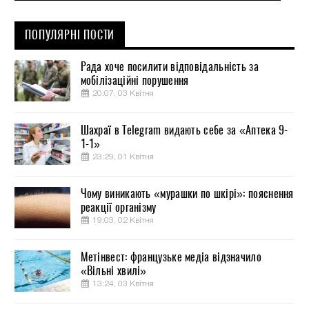
ПОПУЛЯРНІ ПОСТИ
Рада хоче посилити відповідальність за
мобілізаційні порушення
20:07, 03 Квітня
Шахраї в Telegram видають себе за «Аптека 9-
1-1»
23:29, 01 Квітня
Чому виникають «мурашки по шкірі»: пояснення
реакції організму
19:03, 02 Квітня
Метінвест: французьке медіа відзначило
«Вільні хвилі»
13:24, 03 Квітня