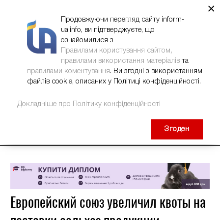
×
НОВИНИ
РЕКЛАМА
INFORM-UA
КОНТАКТИ
Продовжуючи перегляд сайту inform-
ua.info, ви підтверджуєте, що
ознайомилися з
Правилами користування сайтом
,
правилами використання матеріалів
та
правилами коментування
. Ви згодні з використанням
файлів cookie, описаних у Політиці конфіденційності.
Докладніше про Політику конфіденційності
Згоден
Европейский союз увеличил квоты на