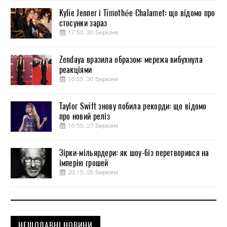
Kylie Jenner і Timothée Chalamet: що відомо про
стосунки зараз
17:50, 30 Березня
Zendaya вразила образом: мережа вибухнула
реакціями
16:55, 30 Березня
Taylor Swift знову побила рекорди: що відомо
про новий реліз
16:55, 27 Березня
Зірки-мільярдери: як шоу-біз перетворився на
імперію грошей
23:15, 25 Березня
НЕЩОДАВНІ НОВИНИ