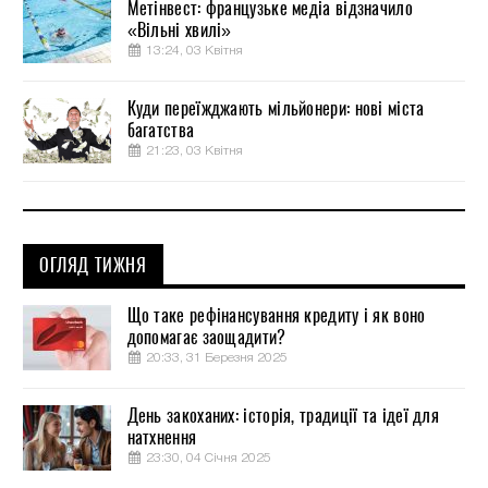
Метінвест: французьке медіа відзначило
«Вільні хвилі»
13:24, 03 Квітня
Куди переїжджають мільйонери: нові міста
багатства
21:23, 03 Квітня
ОГЛЯД ТИЖНЯ
Що таке рефінансування кредиту і як воно
допомагає заощадити?
20:33, 31 Березня 2025
День закоханих: історія, традиції та ідеї для
натхнення
23:30, 04 Січня 2025