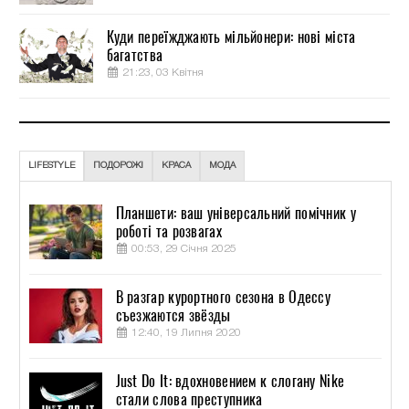
Куди переїжджають мільйонери: нові міста
багатства
21:23, 03 Квітня
LIFESTYLE
ПОДОРОЖІ
КРАСА
МОДА
Планшети: ваш універсальний помічник у
роботі та розвагах
00:53, 29 Січня 2025
В разгар курортного сезона в Одессу
съезжаются звёзды
12:40, 19 Липня 2020
Just Do It: вдохновением к слогану Nike
стали слова преступника