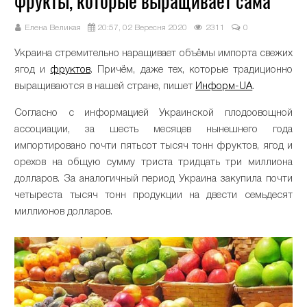
фрукты, которые выращивает сама
Елена Великая
20:57, 02 Вересня 2020
2311
0
Украина стремительно наращивает объёмы импорта свежих
ягод и
фруктов
. Причём, даже тех, которые традиционно
выращиваются в нашей стране, пишет
Информ-UA
.
Согласно с информацией Украинской плодоовощной
ассоциации, за шесть месяцев нынешнего года
импортировано почти пятьсот тысяч тонн фруктов, ягод и
орехов на общую сумму триста тридцать три миллиона
долларов. За аналогичный период Украина закупила почти
четыреста тысяч тонн продукции на двести семьдесят
миллионов долларов.