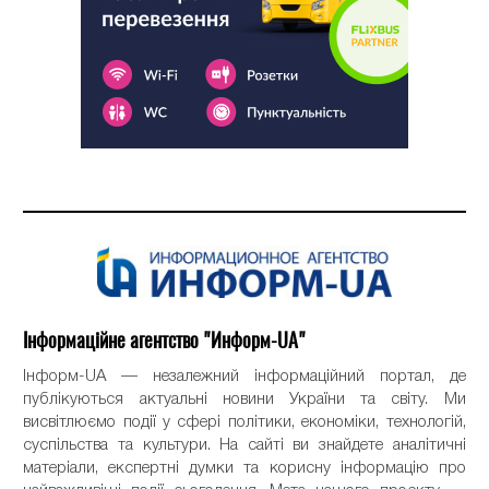
Інформаційне агентство "Информ-UA"
Інформ-UA — незалежний інформаційний портал, де
публікуються актуальні новини України та світу. Ми
висвітлюємо події у сфері політики, економіки, технологій,
суспільства та культури. На сайті ви знайдете аналітичні
матеріали, експертні думки та корисну інформацію про