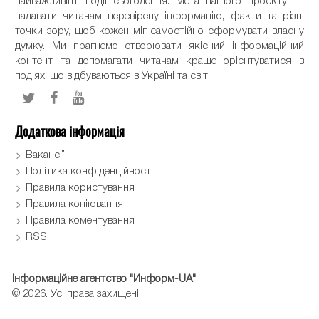
найважливіші події сьогодення. Мета нашого проєкту —
надавати читачам перевірену інформацію, факти та різні
точки зору, щоб кожен міг самостійно сформувати власну
думку. Ми прагнемо створювати якісний інформаційний
контент та допомагати читачам краще орієнтуватися в
подіях, що відбуваються в Україні та світі.
Додаткова інформація
Вакансії
Політика конфіденційності
Правила користування
Правила копіювання
Правила коментування
RSS
Інформаційне агентство "Информ-UA"
© 2026. Усі права захищені.