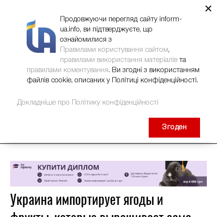
×
НОВИНИ
РЕКЛАМА
INFORM-UA
КОНТАКТИ
Продовжуючи перегляд сайту inform-
ua.info, ви підтверджуєте, що
ознайомилися з
Правилами користування сайтом
,
правилами використання матеріалів
та
правилами коментування
. Ви згодні з використанням
файлів cookie, описаних у Політиці конфіденційності.
Докладніше про Політику конфіденційності
Згоден
Украина импортирует ягоды и