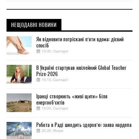
НЕЩОДАВНІ НОВИНИ
Як відновити потріскані п’яти вдома: дієвий
спосіб
19:20, Сьогодні
В Україні стартував ювілейний Global Teacher
Prize-2026
19:15, Сьогодні
Іранці створюють «живі щити» біля
енергооб’єктів
19:00, Сьогодні
Робота в Раді шкодить здоров’ю: заява нардепа
20:25, Вчора