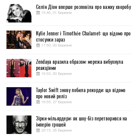
Селін Діон вперше розповіла про важку хворобу
15:46, 31 Березня
Kylie Jenner і Timothée Chalamet: що відомо про
стосунки зараз
17:50, 30 Березня
Zendaya вразила образом: мережа вибухнула
реакціями
16:55, 30 Березня
Taylor Swift знову побила рекорди: що відомо
про новий реліз
16:55, 27 Березня
Зірки-мільярдери: як шоу-біз перетворився на
імперію грошей
23:15, 25 Березня