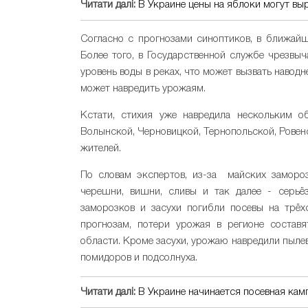
Читати далі:
В Украине цены на яблоки могут выр
Согласно с прогнозами синоптиков, в ближай
Более того, в Государственной службе чрезвыч
уровень воды в реках, что может вызвать наводн
может навредить урожаям.
Кстати, стихия уже навредила нескольким об
Волынской, Черновицкой, Тернопольской, Ровен
жителей.
По словам экспертов, из-за майских замор
черешни, вишни, сливы и так далее - серьёз
заморозков и засухи погибли посевы на трёх
прогнозам, потери урожая в регионе составя
области. Кроме засухи, урожаю навредили пыле
помидоров и подсолнуха.
Читати далі:
В Украине начинается посевная кам