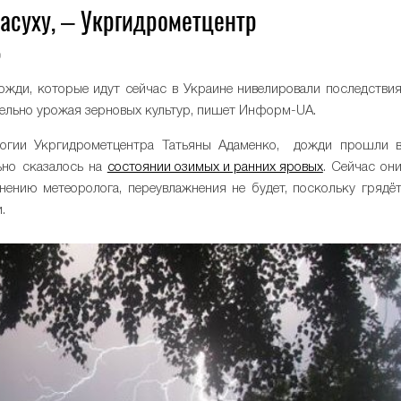
асуху, – Укргидрометцентр
0
ожди, которые идут сейчас в Украине нивелировали последстви
тельно урожая зерновых культур, пишет Информ-UA.
логии Укргидрометцентра Татьяны Адаменко, дожди прошли 
ьно сказалось на
состоянии озимых и ранних яровых
. Сейчас он
нению метеоролога, переувлажнения не будет, поскольку грядё
.