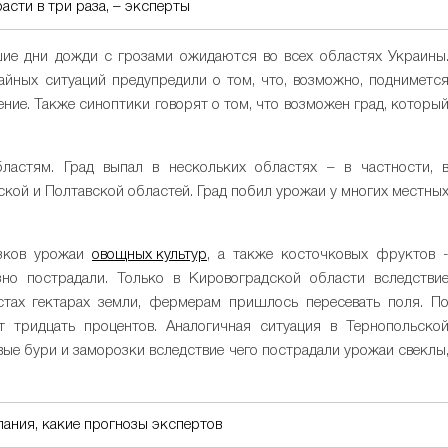
асти в три раза, – эксперты
шие дни дожди с грозами ожидаются во всех областях Украины
айных ситуаций предупредили о том, что, возможно, подниметс
ение. Также синоптики говорят о том, что возможен град, которы
ластям. Град выпал в нескольких областях – в частности, 
ской и Полтавской областей. Град побил урожаи у многих местны
озков урожаи
овощных культур
, а также косточковых фруктов 
но пострадали. Только в Кировоградской области вследстви
стах гектарах земли, фермерам пришлось пересевать поля. П
т тридцать процентов. Аналогичная ситуация в Тернопольско
вые бури и заморозки вследствие чего пострадали урожаи свеклы
пания, какие прогнозы экспертов