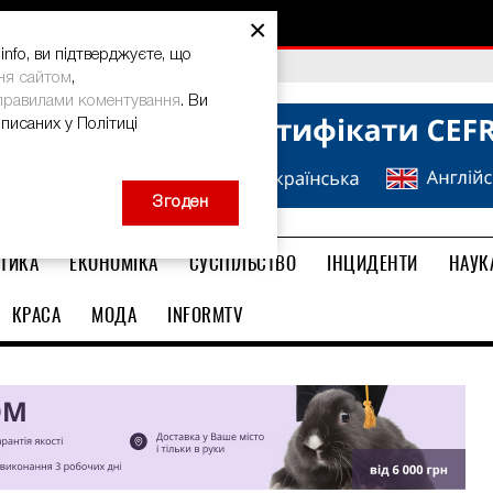
×
nfo, ви підтверджуєте, що
bal Teacher Prize-2026
ня сайтом
,
правилами коментування
. Ви
описаних у Політиці
Згоден
ТИКА
ЕКОНОМІКА
СУСПІЛЬСТВО
ІНЦИДЕНТИ
НАУК
КРАСА
МОДА
INFORMTV