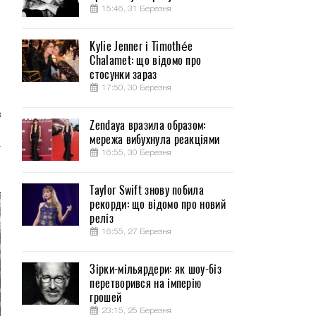
15:46, 31 Березня
Kylie Jenner і Timothée
Chalamet: що відомо про
я
стосунки зараз
17:50, 30 Березня
в
Zendaya вразила образом:
и
мережа вибухнула реакціями
т
16:55, 30 Березня
Taylor Swift знову побила
рекорди: що відомо про новий
реліз
16:55, 27 Березня
Зірки-мільярдери: як шоу-біз
перетворився на імперію
грошей
23:15, 25 Березня