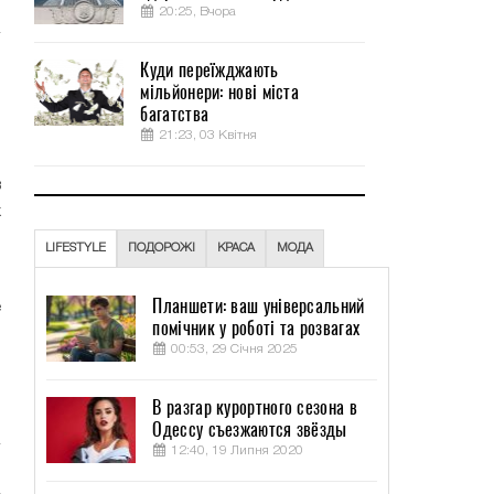
20:25, Вчора
.
Куди переїжджають
мільйонери: нові міста
я
багатства
й
21:23, 03 Квітня
в
х
LIFESTYLE
ПОДОРОЖІ
КРАСА
МОДА
-
Планшети: ваш універсальний
е
помічник у роботі та розвагах
о
00:53, 29 Січня 2025
й
,
В разгар курортного сезона в
Одессу съезжаются звёзды
12:40, 19 Липня 2020