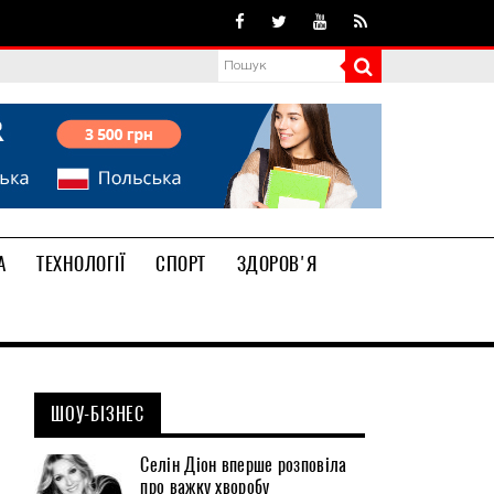
А
ТЕХНОЛОГІЇ
СПОРТ
ЗДОРОВ'Я
ШОУ-БІЗНЕС
Селін Діон вперше розповіла
про важку хворобу