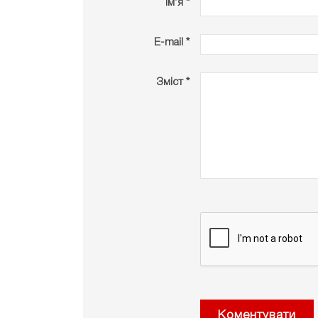
Ім’я *
E-mail *
Зміст *
Коментувати