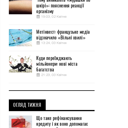
шкірі»: пояснення реакції
організму
19:03, 02 Квітня
Метінвест: французьке медіа
відзначило «Вільні хвилі»
13:24, 03 Квітня
Куди переїжджають
мільйонери: нові міста
багатства
21:23, 03 Квітня
ОГЛЯД ТИЖНЯ
Що таке рефінансування
кредиту і як воно допомагає