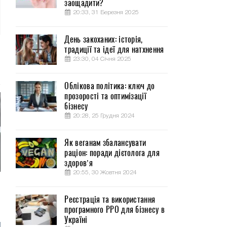
заощадити?
20:33, 31 Березня 2025
День закоханих: історія,
традиції та ідеї для натхнення
23:30, 04 Січня 2025
Облікова політика: ключ до
прозорості та оптимізації
бізнесу
20:28, 25 Грудня 2024
Як веганам збалансувати
раціон: поради дієтолога для
здоров’я
20:55, 30 Жовтня 2024
Реєстрація та використання
програмного РРО для бізнесу в
Україні