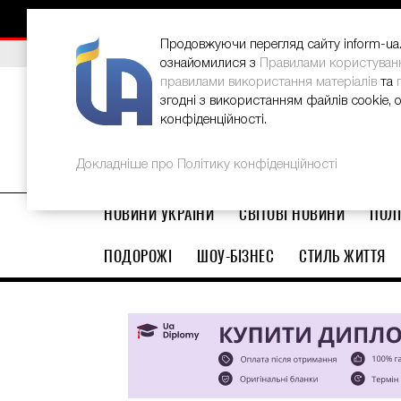
НОВИНИ
РЕКЛАМА
INFORM-UA
КОНТАКТИ
Продовжуючи перегляд сайту inform-ua.i
ВИБІР РЕДАКЦІЇ
В Україні стартував ювілейний Glo
ознайомилися з
Правилами користуван
правилами використання матеріалів
та
згодні з використанням файлів cookie, 
конфіденційності.
Докладніше про Політику конфіденційності
НОВИНИ УКРАЇНИ
СВІТОВІ НОВИНИ
ПОЛІ
ПОДОРОЖІ
ШОУ-БІЗНЕС
СТИЛЬ ЖИТТЯ