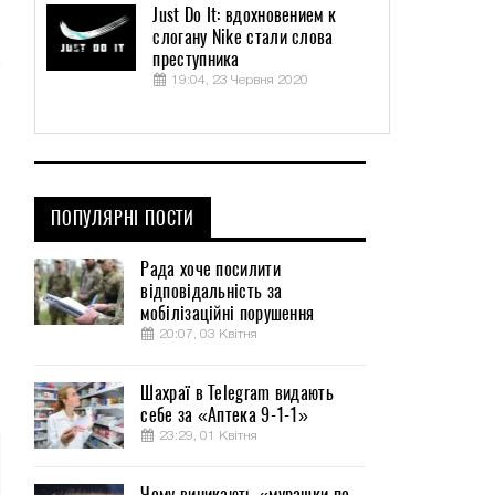
Just Do It: вдохновением к
слогану Nike стали слова
преступника
19:04, 23 Червня 2020
ПОПУЛЯРНІ ПОСТИ
Рада хоче посилити
відповідальність за
мобілізаційні порушення
20:07, 03 Квітня
Шахраї в Telegram видають
себе за «Аптека 9-1-1»
23:29, 01 Квітня
Чому виникають «мурашки по