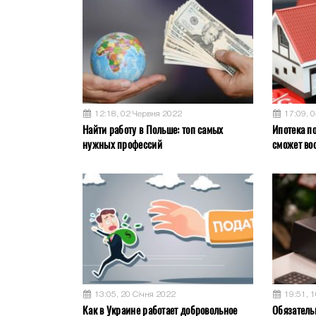
12:18, 02 Червня 2022
17:09, 
Найти работу в Польше: топ самых
Ипотека по
нужных профессий
сможет во
13:05, 20 Січня 2022
19:51, 
Как в Украине работает добровольное
Обязатель