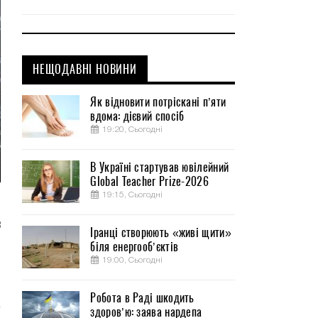
НЕЩОДАВНІ НОВИНИ
Як відновити потріскані п’яти
вдома: дієвий спосіб
19:20, Сьогодні
В Україні стартував ювілейний
Global Teacher Prize-2026
19:15, Сьогодні
.
8
Іранці створюють «живі щити»
біля енергооб’єктів
19:00, Сьогодні
.
Робота в Раді шкодить
здоров’ю: заява нардепа