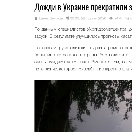
Дожди в Украине прекратили з
Елена Великая
09:09, 28 Травня 2020
2478
По данным специалистов Укргидрометцентра, д
засухи. В результате улучшились прогнозы каса
По словам руководителя отдела агрометеоро
большинстве регионов страны. Это положител
очень нуждаются во влаге. Вместе с тем, по м
потепление, которое приведёт к испарению влаги