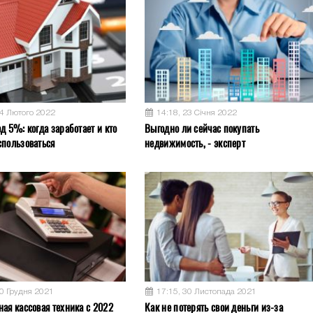
04 Лютого 2022
14:18, 23 Січня 2022
д 5%: когда заработает и кто
Выгодно ли сейчас покупать
спользоваться
недвижимость, - эксперт
10 Грудня 2021
17:15, 30 Листопада 2021
ная кассовая техника с 2022
Как не потерять свои деньги из-за