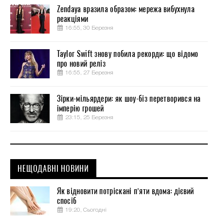
Zendaya вразила образом: мережа вибухнула
реакціями
16:55, 30 Березня
Taylor Swift знову побила рекорди: що відомо
про новий реліз
16:55, 27 Березня
Зірки-мільярдери: як шоу-біз перетворився на
імперію грошей
23:15, 25 Березня
НЕЩОДАВНІ НОВИНИ
Як відновити потріскані п’яти вдома: дієвий
спосіб
19:20, Сьогодні