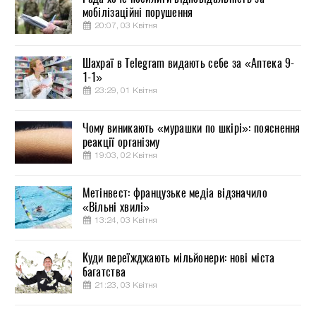
мобілізаційні порушення
20:07, 03 Квітня
Шахраї в Telegram видають себе за «Аптека 9-
1-1»
23:29, 01 Квітня
Чому виникають «мурашки по шкірі»: пояснення
реакції організму
19:03, 02 Квітня
Метінвест: французьке медіа відзначило
«Вільні хвилі»
13:24, 03 Квітня
Куди переїжджають мільйонери: нові міста
багатства
21:23, 03 Квітня