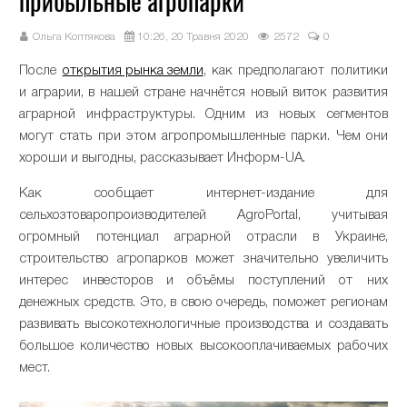
прибыльные агропарки
Ольга Коптякова
10:26, 20 Травня 2020
2572
0
После
открытия рынка земли
, как предполагают политики
и аграрии, в нашей стране начнётся новый виток развития
аграрной инфраструктуры. Одним из новых сегментов
могут стать при этом агропромышленные парки. Чем они
хороши и выгодны, рассказывает Информ-UA.
Как сообщает интернет-издание для
сельхозтоваропроизводителей AgroPortal, учитывая
огромный потенциал аграрной отрасли в Украине,
строительство агропарков может значительно увеличить
интерес инвесторов и объёмы поступлений от них
денежных средств. Это, в свою очередь, поможет регионам
развивать высокотехнологичные производства и создавать
большое количество новых высокооплачиваемых рабочих
мест.