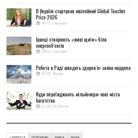
В Україні стартував ювілейний Global Teacher
Prize-2026
19:15, Сьогодні
Іранці створюють «живі щити» біля
енергооб’єктів
19:00, Сьогодні
Робота в Раді шкодить здоров’ю: заява нардепа
20:25, Вчора
Куди переїжджають мільйонери: нові міста
багатства
21:23, 03 Квітня
LIFESTYLE
ПОДОРОЖІ
КРАСА
МОДА