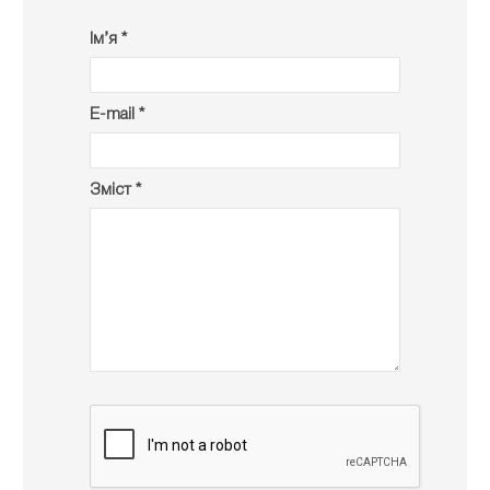
Ім’я *
E-mail *
Зміст *