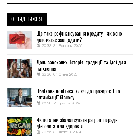
ОГЛЯД ТИЖНЯ
Що таке рефінансування кредиту і як воно
допомагає заощадити?
20:33, 31 Березня 2025
День закоханих: історія, традиції та ідеї для
натхнення
23:30, 04 Січня 2025
Облікова політика: ключ до прозорості та
оптимізації бізнесу
20:28, 25 Грудня 2024
Як веганам збалансувати раціон: поради
дієтолога для здоров’я
20:55, 30 Жовтня 2024