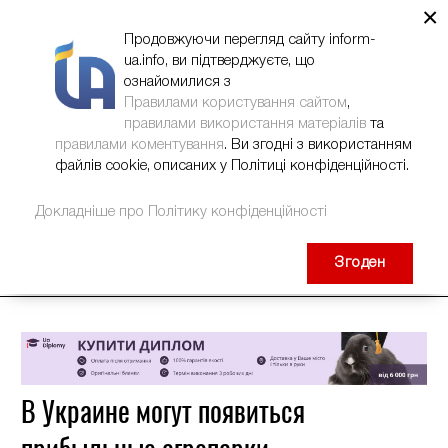
×
НОВИНИ
РЕКЛАМА
INFORM-UA
КОНТАКТИ
Продовжуючи перегляд сайту inform-
ua.info, ви підтверджуєте, що
ознайомилися з
Правилами користування сайтом
,
правилами використання матеріалів
та
правилами коментування
. Ви згодні з використанням
файлів cookie, описаних у Політиці конфіденційності.
Докладніше про Політику конфіденційності
Згоден
В Украине могут появиться