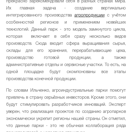
прекрасно зарекомендовали себя в разных странах мира.
Их главная задача - создание вертикально
интегрированного производства
агропродукции
с учётом
особенностей регионов и применением новейших
технологий. Данный парк - это модель замкнутого цикла,
которая включает в себя сразу несколько видов
производств. Сюда входит сфера выращивания сырья,
склады для его хранения, перерабатывающие цеха,
производство готовой продукции, а также
административные отделы и сервисные участки. То есть, на
одной площадке будут скомпонованы все этапы
производства конечной продукции.
По словам Ильченко, агроиндустриальные парки помогут
привлечь в страну серьёзных инвесторов. Кроме этого, они
будут стимулировать разработчиков инноваций. Эксперт
уверен, что реализация проектов по созданию агропарков
экономически укрепит регионы нашей страны. Он отметил,
что данные парки - это не обычная коллаборация ряда