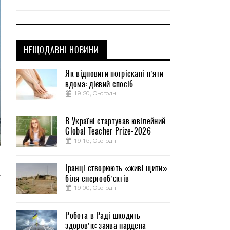
НЕЩОДАВНІ НОВИНИ
Як відновити потріскані п’яти
вдома: дієвий спосіб
19:20, Сьогодні
В Україні стартував ювілейний
Global Teacher Prize-2026
19:15, Сьогодні
т
Іранці створюють «живі щити»
біля енергооб’єктів
т
19:00, Сьогодні
й
Робота в Раді шкодить
здоров’ю: заява нардепа