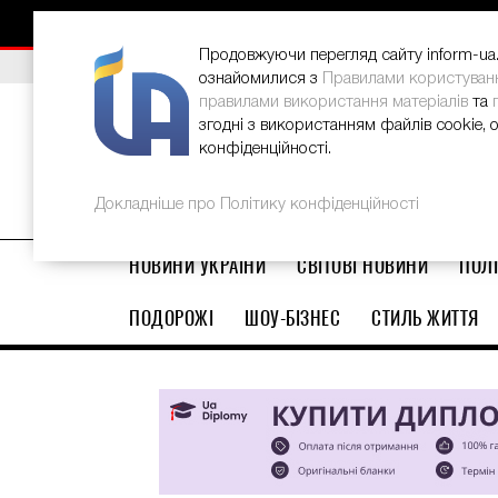
НОВИНИ
РЕКЛАМА
INFORM-UA
КОНТАКТИ
Продовжуючи перегляд сайту inform-ua.i
ВИБІР РЕДАКЦІЇ
В Україні стартував ювілейний Glo
ознайомилися з
Правилами користуван
правилами використання матеріалів
та
згодні з використанням файлів cookie, 
конфіденційності.
Докладніше про Політику конфіденційності
НОВИНИ УКРАЇНИ
СВІТОВІ НОВИНИ
ПОЛІ
ПОДОРОЖІ
ШОУ-БІЗНЕС
СТИЛЬ ЖИТТЯ