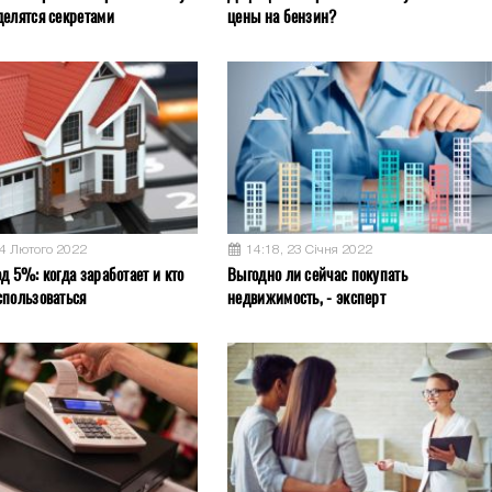
делятся секретами
цены на бензин?
04 Лютого 2022
14:18, 23 Січня 2022
д 5%: когда заработает и кто
Выгодно ли сейчас покупать
спользоваться
недвижимость, - эксперт