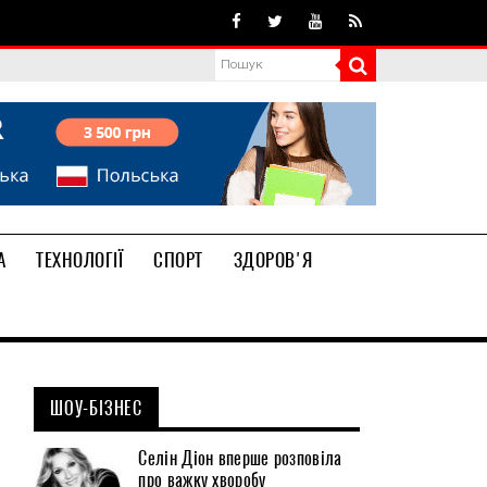
А
ТЕХНОЛОГІЇ
СПОРТ
ЗДОРОВ'Я
ШОУ-БІЗНЕС
Селін Діон вперше розповіла
про важку хворобу