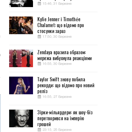
15:46, 31 Березня
Kylie Jenner і Timothée
Chalamet: що відомо про
о
стосунки зараз
с
17:50, 30 Березня
Zendaya вразила образом:
в
мережа вибухнула реакціями
в
16:55, 30 Березня
й
а
Taylor Swift знову побила
рекорди: що відомо про новий
реліз
16:55, 27 Березня
Зірки-мільярдери: як шоу-біз
перетворився на імперію
грошей
23:15, 25 Березня