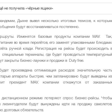
щё не получила «чёрные ящики»
ндемии, Дыхне вывел несколько итоговых тезисов, к которы
сообщения будут восстанавливаться постепенно.
аршруты. Изменятся базовые продукты компании МАУ. Так
питание во время перелётов, его заменят упакованными блюдами
олёта ручной клади. Регистрация на рейсы будет происходить 
 специальные терминалы, где будет проводиться температурны
т закрыты бизнес-лаунжи и продажи в Duty free.
удет произведена оптимизация расходов: значительную част
, старые аппараты быстрее, чем запланировано будут выведены и
орит президент МАУ, компании откажутся от заказанны
 в дистанционном режиме потеряют спрос бизнес-рейсы. Чтоб
 лизингодатели будут вынуждены идти на продажу самолетов
ю долговых обязательств.