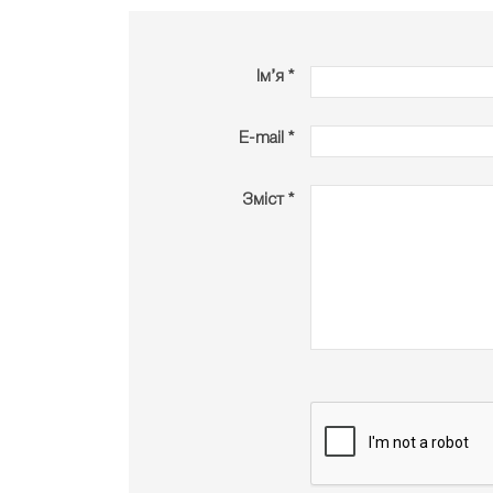
Ім’я *
E-mail *
Зміст *