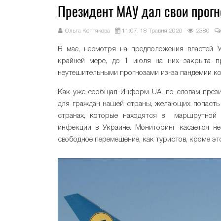
Президент МАУ дал свои прог
Ольга Коптякова
11:07, 18 Травня 2020
2380
В мае, несмотря на предположения властей У
крайней мере, до 1 июля на них закрыта 
неутешительными прогнозами из-за пандемии к
Как уже сообщал Информ-UA, по словам прези
для граждан нашей страны, желающих попасть 
странах, которые находятся в маршрутной 
инфекции в Украине. Мониторинг касается не
свободное перемещение, как туристов, кроме эт