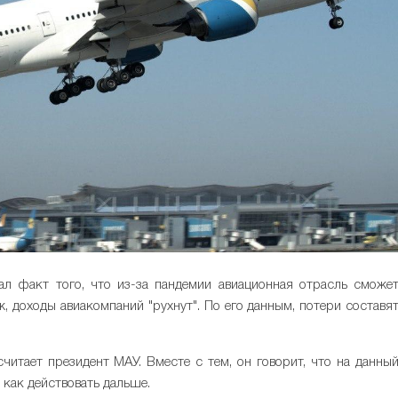
ал факт того, что из-за пандемии авиационная отрасль сможе
ж, доходы авиакомпаний "рухнут". По его данным, потери составя
считает президент МАУ. Вместе с тем, он говорит, что на данны
 как действовать дальше.