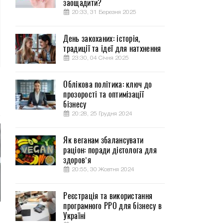
заощадити?
20:33, 31 Березня 2025
День закоханих: історія,
традиції та ідеї для натхнення
23:30, 04 Січня 2025
Облікова політика: ключ до
прозорості та оптимізації
бізнесу
20:28, 25 Грудня 2024
Як веганам збалансувати
раціон: поради дієтолога для
здоров’я
20:55, 30 Жовтня 2024
Реєстрація та використання
програмного РРО для бізнесу в
Україні