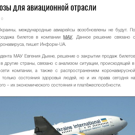
нозы для авиационной отрасли
0
краины, международные авиарейсы возобновлены не будут. П
продажа билетов в компании
МАУ
. Данное решение связано 
оронавируса, пишет Информ-UA.
дента МАУ Евгения Дыхне, решение о закрытии продаж билето
в другие страны, связано с анализом ситуации, происходящей 
сети компании, а также с распространением коронавирусно
 только состояния здоровья людей, но и их права сегодня н
ого – их экономического состояния и платёжеспособности.