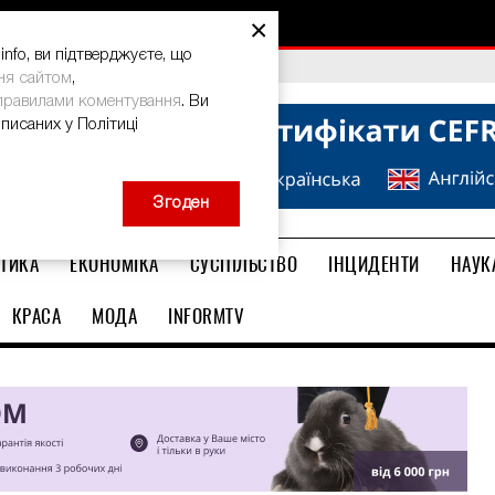
×
nfo, ви підтверджуєте, що
bal Teacher Prize-2026
ня сайтом
,
правилами коментування
. Ви
описаних у Політиці
Згоден
ТИКА
ЕКОНОМІКА
СУСПІЛЬСТВО
ІНЦИДЕНТИ
НАУК
КРАСА
МОДА
INFORMTV