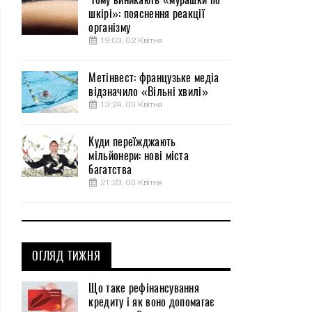
шкірі»: пояснення реакції
організму
19:03, 02 Квітня
Метінвест: французьке медіа
відзначило «Вільні хвилі»
13:24, 03 Квітня
Куди переїжджають
мільйонери: нові міста
багатства
21:23, 03 Квітня
ОГЛЯД ТИЖНЯ
Що таке рефінансування
кредиту і як воно допомагає