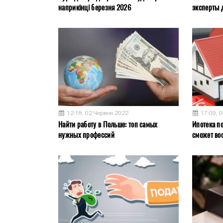
наприкінці березня 2026
эксперты 
12:18, 02 Червня 2022
17:09, 
Найти работу в Польше: топ самых
Ипотека по
нужных профессий
сможет во