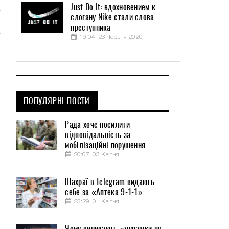
Just Do It: вдохновением к
слогану Nike стали слова
преступника
19:04, 23 Червня 2020
ПОПУЛЯРНІ ПОСТИ
Рада хоче посилити
відповідальність за
мобілізаційні порушення
20:07, 03 Квітня
Шахраї в Telegram видають
себе за «Аптека 9-1-1»
23:29, 01 Квітня
Чому виникають «мурашки по