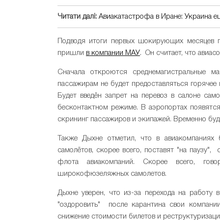
Читати далі:
Авиакатастрофа в Иране: Украина е
Подводя итоги первых шокирующих месяцев па
пришли
в компании МАУ
. Он считает, что авиа
Сначала откроются среднемагистральные м
пассажирам не будет предоставляться горячее 
Будет введён запрет на перевоз в салоне сам
бесконтактном режиме. В аэропортах появятся
скрининг пассажиров и экипажей. Временно буду
Также Дыхне отметил, что в авиакомпаниях б
самолётов, скорее всего, поставят "на паузу"
флота авиакомпаний. Скорее всего, гов
широкофюзеляжных самолетов.
Дыхне уверен, что из-за перехода на работу
"оздоровить" после карантина свои компании
снижение стоимости билетов и реструктуризаци