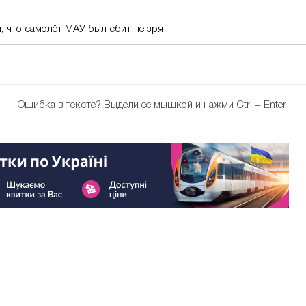
, что самолёт МАУ был сбит не зря
Ошибка в тексте?
Выдели ее мышкой и нажми Ctrl + Enter