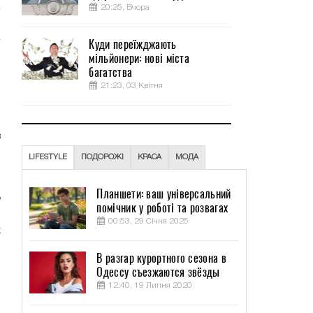
20:25, Вчора
Куди переїжджають
мільйонери: нові міста
м
багатства
21:23, 03 Квітня
,
.
в
й
LIFESTYLE
ПОДОРОЖІ
КРАСА
МОДА
Планшети: ваш універсальний
ь
помічник у роботі та розвагах
з
00:53, 29 Січня 2025
х
В разгар курортного сезона в
Одессу съезжаются звёзды
ы
12:40, 19 Липня 2020
,