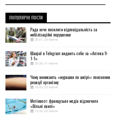
ПОПУЛЯРНІ ПОСТИ
Рада хоче посилити відповідальність за
мобілізаційні порушення
20:07, 03 Квітня
Шахраї в Telegram видають себе за «Аптека 9-
1-1»
23:29, 01 Квітня
Чому виникають «мурашки по шкірі»: пояснення
реакції організму
19:03, 02 Квітня
Метінвест: французьке медіа відзначило
«Вільні хвилі»
13:24, 03 Квітня