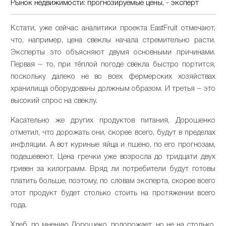
Рынок недвижимости: прогнозируемые цены, - эксперт
Кстати, уже сейчас аналитики проекта EastFruit отмечают,
что, например, цена свеклы начала стремительно расти.
Эксперты это объясняют двумя основными причинами.
Первая – то, при тёплой погоде свекла быстро портится,
поскольку далеко не во всех фермерских хозяйствах
хранилища оборудованы должным образом. И третья – это
высокий спрос на свеклу.
Касательно же других продуктов питания, Дорошенко
отметил, что дорожать они, скорее всего, будут в пределах
инфляции. А вот куриные яйца и пшено, по его прогнозам,
подешевеют. Цена гречки уже возросла до тридцати двух
гривен за килограмм. Вряд ли потребители будут готовы
платить больше, поэтому, по словам эксперта, скорее всего
этот продукт будет столько стоить на протяжении всего
года.
Хлеб, по мнению Дорошеко, подорожает, но не на столько,