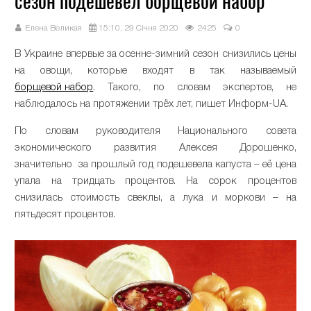
сезон подешевел борщевой набор
Елена Великая
15:10, 29 Січня 2020
2425
0
В Украине впервые за осенне-зимний сезон снизились цены
на овощи, которые входят в так называемый
борщевой набор
. Такого, по словам экспертов, не
наблюдалось на протяжении трёх лет, пишет Информ-UA.
По словам руководителя Национального совета
экономического развития Алексея Дорошенко,
значительно за прошлый год подешевела капуста – её цена
упала на тридцать процентов. На сорок процентов
снизилась стоимость свеклы, а лука и моркови – на
пятьдесят процентов.