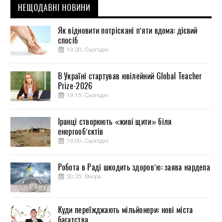
НЕЩОДАВНІ НОВИНИ
Як відновити потріскані п’яти вдома: дієвий
спосіб
19:20, Сьогодні
В Україні стартував ювілейний Global Teacher
Prize-2026
19:15, Сьогодні
Іранці створюють «живі щити» біля
енергооб’єктів
19:00, Сьогодні
Робота в Раді шкодить здоров’ю: заява нардепа
20:25, Вчора
Куди переїжджають мільйонери: нові міста
багатства