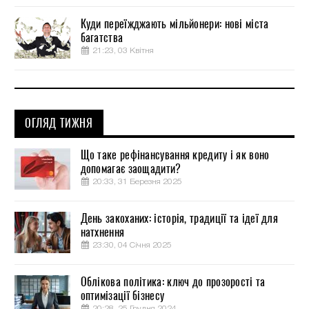
Куди переїжджають мільйонери: нові міста
багатства
21:23, 03 Квітня
ОГЛЯД ТИЖНЯ
Що таке рефінансування кредиту і як воно
допомагає заощадити?
20:33, 31 Березня 2025
День закоханих: історія, традиції та ідеї для
натхнення
23:30, 04 Січня 2025
Облікова політика: ключ до прозорості та
оптимізації бізнесу
20:28, 25 Грудня 2024