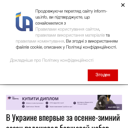
×
НОВИНИ
РЕКЛАМА
INFORM-UA
КОНТАКТИ
Продовжуючи перегляд сайту inform-
ua.info, ви підтверджуєте, що
ознайомилися з
Правилами користування сайтом
,
правилами використання матеріалів
та
правилами коментування
. Ви згодні з використанням
файлів cookie, описаних у Політиці конфіденційності.
Докладніше про Політику конфіденційності
Згоден
В Украине впервые за осенне-зимний