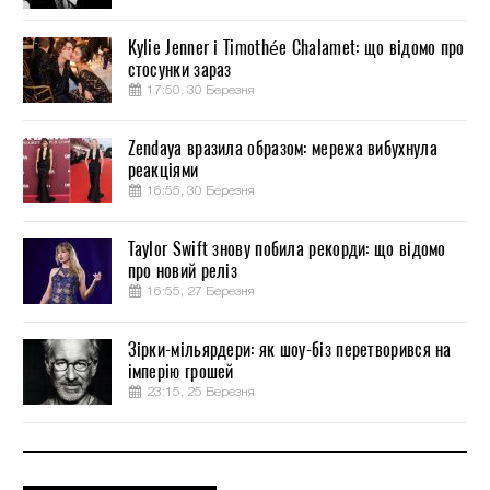
Kylie Jenner і Timothée Chalamet: що відомо про
стосунки зараз
17:50, 30 Березня
Zendaya вразила образом: мережа вибухнула
реакціями
16:55, 30 Березня
Taylor Swift знову побила рекорди: що відомо
про новий реліз
16:55, 27 Березня
Зірки-мільярдери: як шоу-біз перетворився на
імперію грошей
23:15, 25 Березня