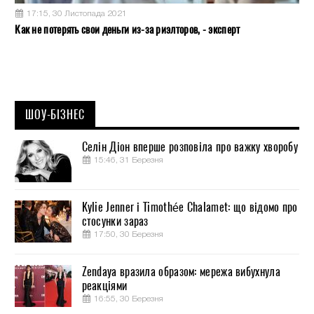
17:15, 30 Листопада 2021
Как не потерять свои деньги из-за риэлторов, - эксперт
ШОУ-БІЗНЕС
Селін Діон вперше розповіла про важку хворобу
15:46, 31 Березня
Kylie Jenner і Timothée Chalamet: що відомо про
стосунки зараз
17:50, 30 Березня
Zendaya вразила образом: мережа вибухнула
реакціями
16:55, 30 Березня