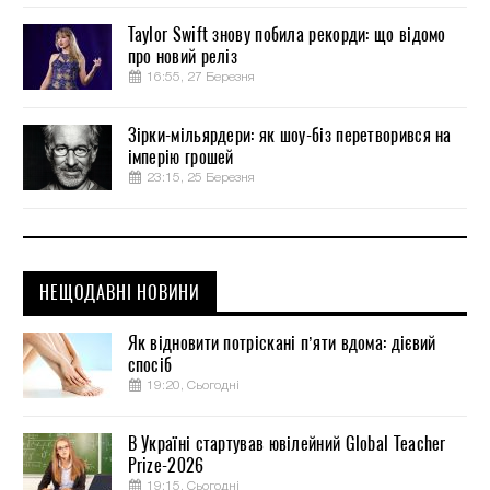
Taylor Swift знову побила рекорди: що відомо
про новий реліз
16:55, 27 Березня
Зірки-мільярдери: як шоу-біз перетворився на
імперію грошей
23:15, 25 Березня
НЕЩОДАВНІ НОВИНИ
Як відновити потріскані п’яти вдома: дієвий
спосіб
19:20, Сьогодні
В Україні стартував ювілейний Global Teacher
Prize-2026
19:15, Сьогодні