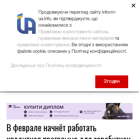
×
НОВИНИ
РЕКЛАМА
INFORM-UA
КОНТАКТИ
Продовжуючи перегляд сайту inform-
ua.info, ви підтверджуєте, що
ознайомилися з
Правилами користування сайтом
,
правилами використання матеріалів
та
правилами коментування
. Ви згодні з використанням
файлів cookie, описаних у Політиці конфіденційності.
Докладніше про Політику конфіденційності
Згоден
В феврале начнёт работать