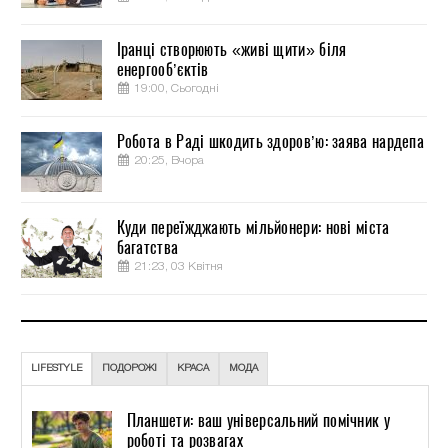
Іранці створюють «живі щити» біля
енергооб’єктів
19:00, Сьогодні
Робота в Раді шкодить здоров’ю: заява нардепа
20:25, Вчора
Куди переїжджають мільйонери: нові міста
багатства
21:23, 03 Квітня
LIFESTYLE
ПОДОРОЖІ
КРАСА
МОДА
Планшети: ваш універсальний помічник у
роботі та розвагах