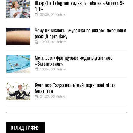
Шахраї в Telegram видають себе за «Аптека 9-
1-1»
23:29, 01 Квітня
Чому виникають «мурашки по шкірі»: пояснення
реакції організму
19:03, 02 Квітня
Метінвест: французьке медіа відзначило
«Вільні хвилі»
13:24, 03 Квітня
Куди переїжджають мільйонери: нові міста
багатства
21:23, 03 Квітня
ОГЛЯД ТИЖНЯ