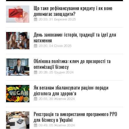
Що таке рефінансування кредиту і як воно
допомагає заощадити?
20:33, 31 Березня 2025
День закоханих: історія, традиції та ідеї для
натхнення
23:30, 04 Січня 2025
Облікова політика: ключ до прозорості та
оптимізації бізнесу
20:28, 25 Грудня 2024
Як веганам збалансувати раціон: поради
дієтолога для здоров’я
20:55, 30 Жовтня 2024
Реєстрація та використання програмного РРО
для бізнесу в Україні
09:49, 05 Жовтня 2024