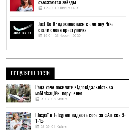
съезжаются звёзды
12:40, 19 Липня 2020
Just Do It: вдохновением к слогану Nike
стали слова преступника
19:04, 23 Червня 2020
ПОПУЛЯРНІ ПОСТИ
Рада хоче посилити відповідальність за
мобілізаційні порушення
20:07, 03 Квітня
Шахраї в Telegram видають себе за «Аптека 9-
1-1»
23:29, 01 Квітня