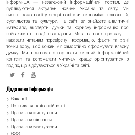
Інформ-UA — незалежний інформаційний портал, де
публікуються актуальні новини України та світу. Ми
висвітлюємо події у сфері політики, економіки, технологій,
суспільства та культури. На сайті ви знайдете аналітичні
матеріали, експертні думки та корисну інформацію про
найважливіші події сьогодення. Мета нашого проєкту —
надавати читачам перевірену інформацію, факти та різні
точки зору, щоб кожен міг самостійно сформувати власну
думку. Ми прагнемо створювати якісний інформаційний
контент та допомагати читачам краще орієнтуватися в
подіях, що відбуваються в Україні та світі.
Додаткова інформація
Вакансії
Політика конфіденційності
Правила користування
Правила копіювання
Правила коментування
RSS