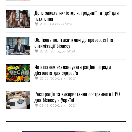
День закоханих: історія, традиції та ідеї для
натхнення
23:30, 04 Січня 2025
Облікова політика: ключ до прозорості та
оптимізації бізнесу
20:28, 25 Грудня 2024
Як веганам збалансувати раціон: поради
дієтолога для здоров’я
20:55, 30 Жовтня 2024
Реєстрація та використання програмного РРО
для бізнесу в Україні
09:49, 05 Жовтня 2024