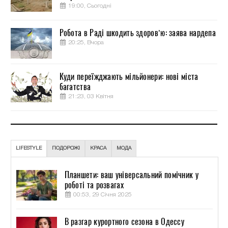
19:00, Сьогодні
Робота в Раді шкодить здоров’ю: заява нардепа
20:25, Вчора
Куди переїжджають мільйонери: нові міста
багатства
21:23, 03 Квітня
LIFESTYLE
ПОДОРОЖІ
КРАСА
МОДА
Планшети: ваш універсальний помічник у
роботі та розвагах
00:53, 29 Січня 2025
В разгар курортного сезона в Одессу