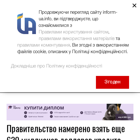
×
НОВИНИ
РЕКЛАМА
INFORM-UA
КОНТАКТИ
Продовжуючи перегляд сайту inform-
ua.info, ви підтверджуєте, що
ознайомилися з
Правилами користування сайтом
,
правилами використання матеріалів
та
правилами коментування
. Ви згодні з використанням
файлів cookie, описаних у Політиці конфіденційності.
Докладніше про Політику конфіденційності
Згоден
Правительство намерено взять еще