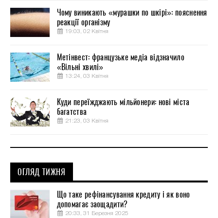
Чому виникають «мурашки по шкірі»: пояснення
реакції організму
19:03, 02 Квітня
Метінвест: французьке медіа відзначило
«Вільні хвилі»
13:24, 03 Квітня
Куди переїжджають мільйонери: нові міста
багатства
21:23, 03 Квітня
ОГЛЯД ТИЖНЯ
Що таке рефінансування кредиту і як воно
допомагає заощадити?
20:33, 31 Березня 2025