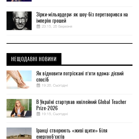
Зірки-мільярдери: як шоу-біз перетворився на
імперію грошей
23:15, 25 Березня
НЕЩОДАВНІ НОВИНИ
Як відновити потріскані п’яти вдома: дієвий
спосіб
19:20, Сьогодні
В Україні стартував ювілейний Global Teacher
Prize-2026
19:15, Сьогодні
Іранці створюють «живі щити» біля
енергооб’єктів