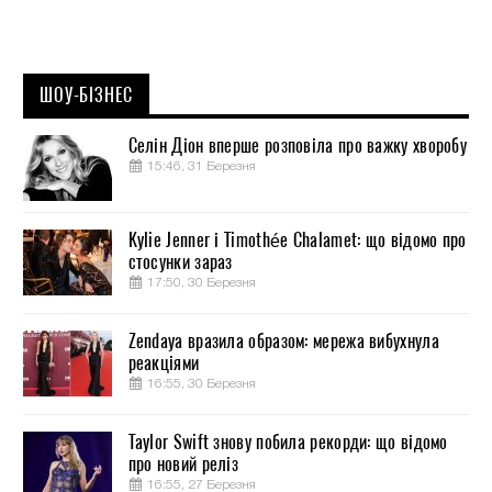
ШОУ-БІЗНЕС
Селін Діон вперше розповіла про важку хворобу
15:46, 31 Березня
Kylie Jenner і Timothée Chalamet: що відомо про
стосунки зараз
17:50, 30 Березня
Zendaya вразила образом: мережа вибухнула
реакціями
16:55, 30 Березня
Taylor Swift знову побила рекорди: що відомо
про новий реліз
16:55, 27 Березня