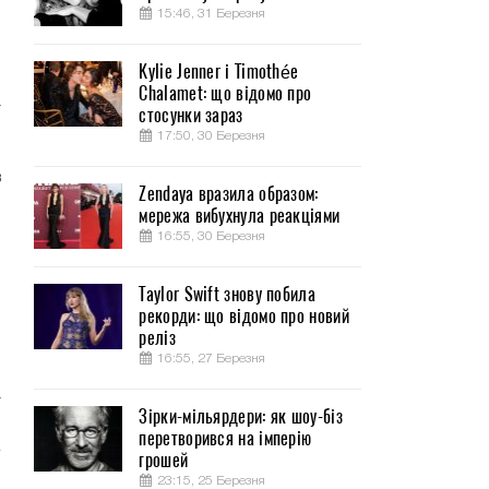
15:46, 31 Березня
Kylie Jenner і Timothée
Chalamet: що відомо про
т
стосунки зараз
17:50, 30 Березня
в
Zendaya вразила образом:
мережа вибухнула реакціями
16:55, 30 Березня
я
ы
Taylor Swift знову побила
о
рекорди: що відомо про новий
реліз
16:55, 27 Березня
,
а
Зірки-мільярдери: як шоу-біз
перетворився на імперію
грошей
23:15, 25 Березня