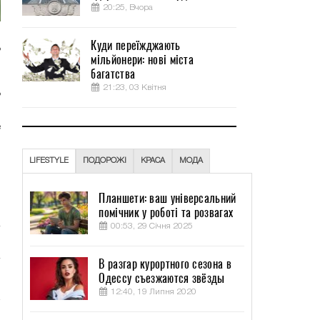
20:25, Вчора
Куди переїжджають
ь
мільйонери: нові міста
багатства
21:23, 03 Квітня
ь
,
е
LIFESTYLE
ПОДОРОЖІ
КРАСА
МОДА
,
м
Планшети: ваш універсальний
помічник у роботі та розвагах
00:53, 29 Січня 2025
В разгар курортного сезона в
Одессу съезжаются звёзды
12:40, 19 Липня 2020