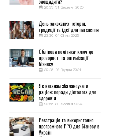
заощадити?
20:33, 31 Березня 2025
День закоханих: історія,
традиції та ідеї для натхнення
23:30, 04 Січня 2025
Облікова політика: ключ до
прозорості та оптимізації
бізнесу
20:28, 25 Грудня 2024
Як веганам збалансувати
раціон: поради дієтолога для
здоров’я
20:55, 30 Жовтня 2024
Реєстрація та використання
програмного РРО для бізнесу в
Україні