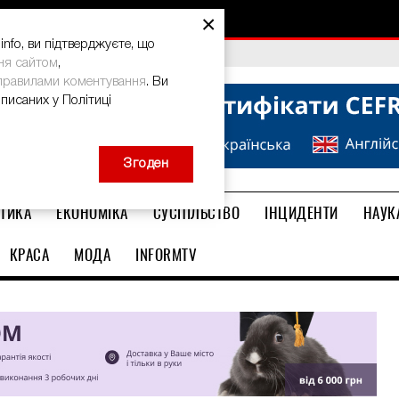
ма: дієвий спосіб
×
nfo, ви підтверджуєте, що
bal Teacher Prize-2026
ня сайтом
,
правилами коментування
. Ви
описаних у Політиці
Згоден
ТИКА
ЕКОНОМІКА
СУСПІЛЬСТВО
ІНЦИДЕНТИ
НАУК
КРАСА
МОДА
INFORMTV