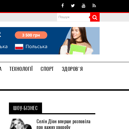
А
ТЕХНОЛОГІЇ
СПОРТ
ЗДОРОВ'Я
ШОУ-БІЗНЕС
Селін Діон вперше розповіла
про важку хворобу