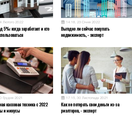
04 Лютого 2022
14:18, 23 Січня 2022
д 5%: когда заработает и кто
Выгодно ли сейчас покупать
спользоваться
недвижимость, - эксперт
10 Грудня 2021
17:15, 30 Листопада 2021
ная кассовая техника с 2022
Как не потерять свои деньги из-за
сы и минусы
риэлторов, - эксперт