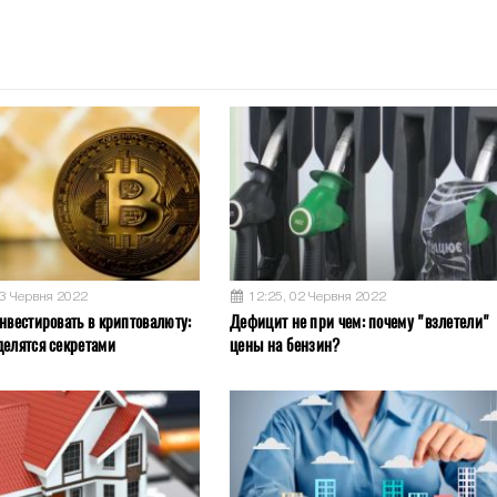
03 Червня 2022
12:25, 02 Червня 2022
нвестировать в криптовалюту:
Дефицит не при чем: почему "взлетели"
делятся секретами
цены на бензин?