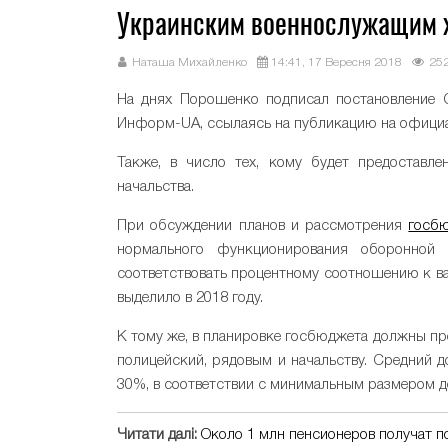
Украинским военнослужащим х
Наташа Михайленко
14:41, 17 Вересня 2018
25
На днях Порошенко подписал постановление 
Информ-UA, ссылаясь на публикацию на официа
Также, в число тех, кому будет предоставле
начальства.
При обсуждении планов и рассмотрения
госбю
нормального функционирования оборонной
соответствовать процентному соотношению к ва
выделило в 2018 году.
К тому же, в планировке госбюджета должны п
полицейский, рядовым и начальству. Средний д
30%, в соответствии с минимальным размером д
Читати далі:
Около 1 млн пенсионеров получат 