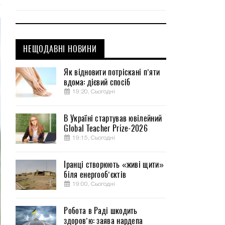
НЕЩОДАВНІ НОВИНИ
Як відновити потріскані п’яти
вдома: дієвий спосіб
19:20, Сьогодні
В Україні стартував ювілейний
Global Teacher Prize-2026
19:15, Сьогодні
Іранці створюють «живі щити»
біля енергооб’єктів
19:00, Сьогодні
Робота в Раді шкодить
здоров’ю: заява нардепа