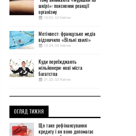
шкірі»: пояснення реакції
організму
19:03, 02 Квітня
Метінвест: французьке медіа
відзначило «Вільні хвилі»
13:24, 03 Квітня
Куди переїжджають
мільйонери: нові міста
багатства
21:23, 03 Квітня
ОГЛЯД ТИЖНЯ
Що таке рефінансування
кредиту і як воно допомагає