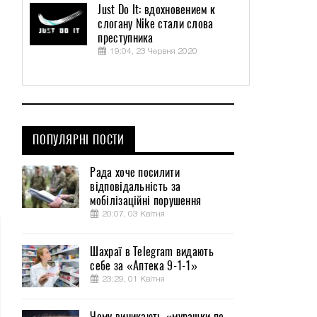
Just Do It: вдохновением к
слогану Nike стали слова
преступника
19:04, 23 Червня 2020
ПОПУЛЯРНІ ПОСТИ
Рада хоче посилити
відповідальність за
мобілізаційні порушення
20:07, 03 Квітня
Шахраї в Telegram видають
себе за «Аптека 9-1-1»
23:29, 01 Квітня
Чому виникають «мурашки по