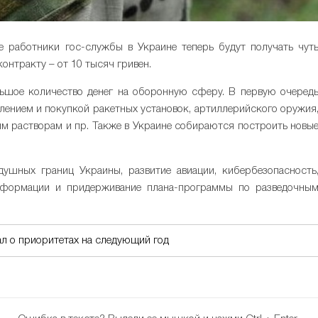
е работники гос-службы в Украине теперь будут получать чут
онтракту – от 10 тысяч гривен.
льшое количество денег на оборонную сферу. В первую очеред
влением и покупкой ракетных установок, артиллерийского оружия
м растворам и пр. Также в Украине собираются построить новы
душных границ Украины, развитие авиации, кибербезопасность
нформации и придерживание плана-программы по разведочны
л о приоритетах на следующий год