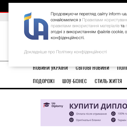
Як відновити потріскані п’яти вдо
НОВИНИ
РЕКЛАМА
INFORM-UA
КОНТАКТИ
Продовжуючи перегляд сайту inform-ua.i
ВИБІР РЕДАКЦІЇ
В Україні стартував ювілейний Glo
ознайомилися з
Правилами користуван
правилами використання матеріалів
та
згодні з використанням файлів cookie, 
конфіденційності.
Докладніше про Політику конфіденційності
НОВИНИ УКРАЇНИ
СВІТОВІ НОВИНИ
ПОЛІ
ПОДОРОЖІ
ШОУ-БІЗНЕС
СТИЛЬ ЖИТТЯ