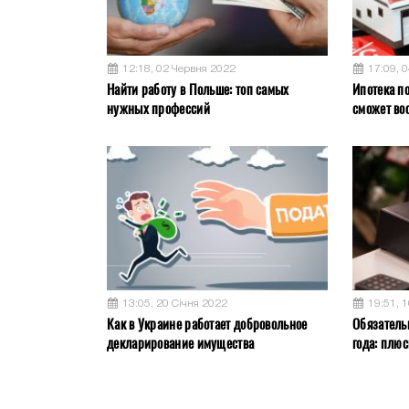
12:18, 02 Червня 2022
17:09, 
Найти работу в Польше: топ самых
Ипотека по
нужных профессий
сможет во
13:05, 20 Січня 2022
19:51, 
Как в Украине работает добровольное
Обязатель
декларирование имущества
года: плю