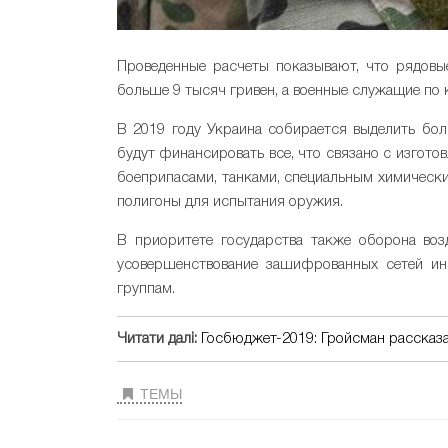
Проведенные расчеты показывают, что рядовы
больше 9 тысяч гривен, а военные служащие по к
В 2019 году Украина собирается выделить бо
будут финансировать все, что связано с изгото
боеприпасами, танками, специальным химически
полигоны для испытания оружия.
В приоритете государства также оборона воз
усовершенствование зашифрованных сетей и
группам.
Читати далі:
Госбюджет-2019: Гройсман рассказа
ТЕМЫ