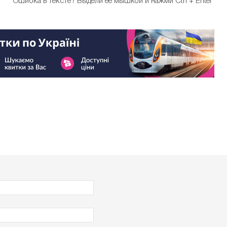
Ошибка в тексте?
Выдели ее мышкой и нажми Ctrl + Enter