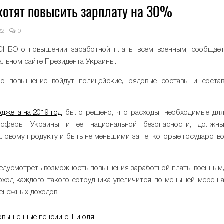
отят повысить зарплату на 30%
22
0
СНБО о повышении заработной платы всем военным, сообщае
льном сайте Президента Украины.
но повышение войдут полицейские, рядовые составы и соста
джета на 2019 год
было решено, что расходы, необходимые дл
 сферы Украины и ее национальной безопасности, должн
ловому продукту и быть не меньшими за те, которые государств
редусмотреть возможность повышения заработной платы военным
оход каждого такого сотрудника увеличится по меньшей мере н
енежных доходов.
повышенные пенсии с 1 июля