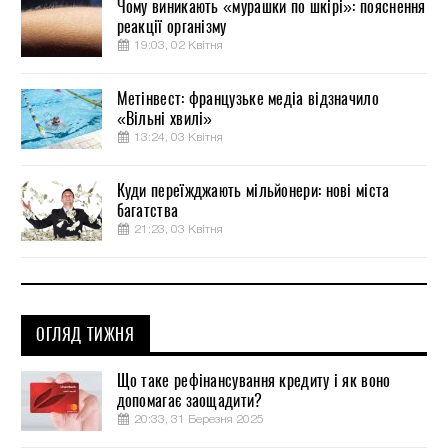
Чому виникають «мурашки по шкірі»: пояснення
реакції організму
19:03, 02 Квітня
Метінвест: французьке медіа відзначило
«Вільні хвилі»
13:24, 03 Квітня
Куди переїжджають мільйонери: нові міста
багатства
21:23, 03 Квітня
ОГЛЯД ТИЖНЯ
Що таке рефінансування кредиту і як воно
допомагає заощадити?
20:33, 31 Березня 2025