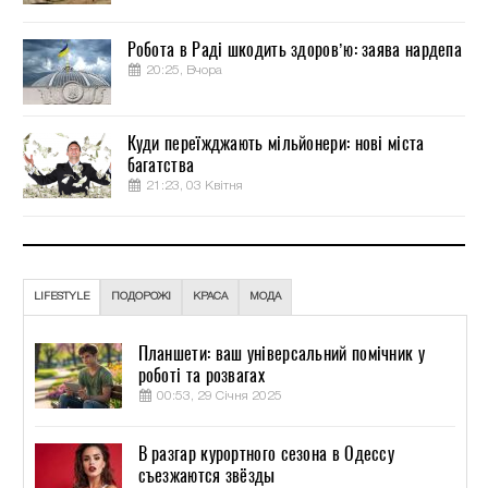
Робота в Раді шкодить здоров’ю: заява нардепа
20:25, Вчора
Куди переїжджають мільйонери: нові міста
багатства
21:23, 03 Квітня
LIFESTYLE
ПОДОРОЖІ
КРАСА
МОДА
Планшети: ваш універсальний помічник у
роботі та розвагах
00:53, 29 Січня 2025
В разгар курортного сезона в Одессу
съезжаются звёзды