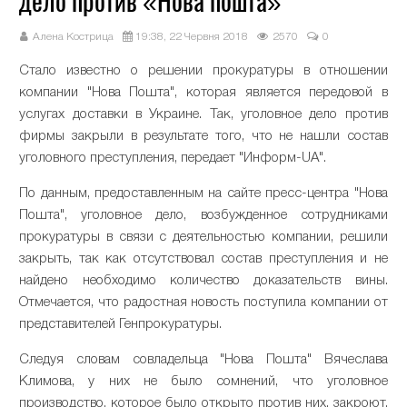
дело против «Нова пошта»
Алена Кострица
19:38, 22 Червня 2018
2570
0
Стало известно о решении прокуратуры в отношении
компании "Нова Пошта", которая является передовой в
услугах доставки в Украине. Так, уголовное дело против
фирмы закрыли в результате того, что не нашли состав
уголовного преступления, передает "Информ-UA".
По данным, предоставленным на сайте пресс-центра "Нова
Пошта", уголовное дело, возбужденное сотрудниками
прокуратуры в связи с деятельностью компании, решили
закрыть, так как отсутствовал состав преступления и не
найдено необходимо количество доказательств вины.
Отмечается, что радостная новость поступила компании от
представителей Генпрокуратуры.
Следуя словам совладельца "Нова Пошта" Вячеслава
Климова, у них не было сомнений, что уголовное
производство, которое было открыто против них, закроют.