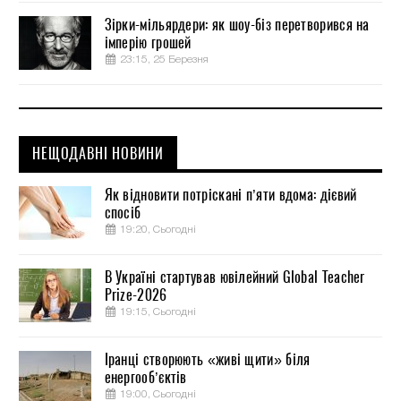
Зірки-мільярдери: як шоу-біз перетворився на
імперію грошей
23:15, 25 Березня
НЕЩОДАВНІ НОВИНИ
Як відновити потріскані п’яти вдома: дієвий
спосіб
19:20, Сьогодні
В Україні стартував ювілейний Global Teacher
Prize-2026
19:15, Сьогодні
Іранці створюють «живі щити» біля
енергооб’єктів
19:00, Сьогодні