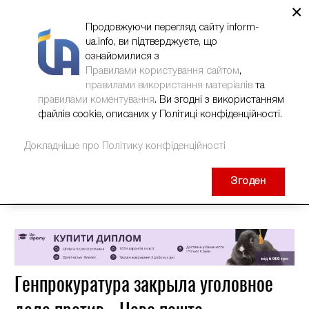
×
НОВИНИ
РЕКЛАМА
INFORM-UA
КОНТАКТИ
Продовжуючи перегляд сайту inform-
ua.info, ви підтверджуєте, що
ознайомилися з
Правилами користування сайтом
,
правилами використання матеріалів
та
правилами коментування
. Ви згодні з використанням
файлів cookie, описаних у Політиці конфіденційності.
Докладніше про Політику конфіденційності
Згоден
Генпрокуратура закрыла уголовное