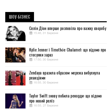
ШОУ-БІЗНЕС
Селін Діон вперше розповіла про важку хворобу
15:46, 31 Березня
Kylie Jenner і Timothée Chalamet: що відомо про
стосунки зараз
17:50, 30 Березня
Zendaya вразила образом: мережа вибухнула
реакціями
16:55, 30 Березня
Taylor Swift знову побила рекорди: що відомо
про новий реліз
16:55, 27 Березня