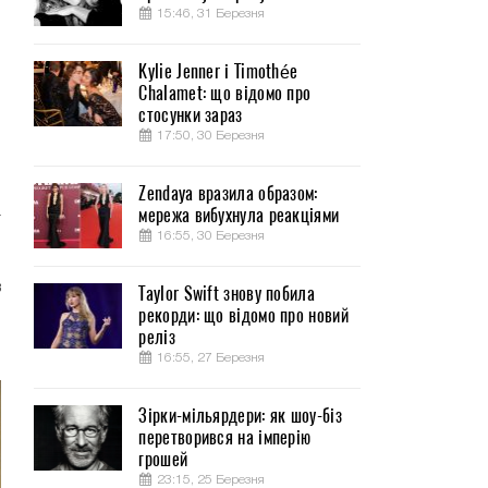
15:46, 31 Березня
Kylie Jenner і Timothée
Chalamet: що відомо про
стосунки зараз
17:50, 30 Березня
я
Zendaya вразила образом:
мережа вибухнула реакціями
т
16:55, 30 Березня
в
Taylor Swift знову побила
рекорди: що відомо про новий
и
реліз
16:55, 27 Березня
Зірки-мільярдери: як шоу-біз
перетворився на імперію
грошей
23:15, 25 Березня