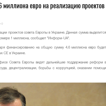
6 миллиона евро на реализацию проектов
0
зации проектов совета Европы в Украине. Данная сумма выделитс
азмере 1 миллиона, сообщает "Информ-UA".
аря финансированию на общую сумму 4,6 миллиона евро буде
х СЕ в Украине.
офисе Совета Европы видят дальнейшее поддержание реформ 
суда, децентрализации, борьбы с коррупцией, оказании помощ