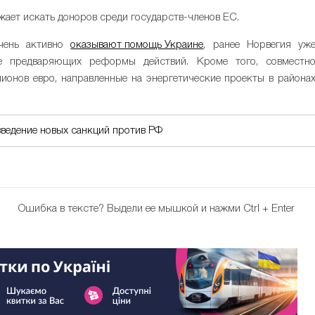
ает искать доноров среди государств-членов ЕС.
очень активно
оказывают помощь Украине
, ранее Норвегия уж
ие предваряющих реформы действий. Кроме того, совместн
ионов евро, направленные на энергетические проекты в района
ведение новых санкций против РФ
Ошибка в тексте?
Выдели ее мышкой и нажми Ctrl + Enter