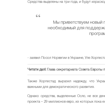
Средства выделены на три года, и будут израсхо
Мы приветствуем новый 
необходимый для поддержа
програ
- заявил Посол Норвегии в Украине, Уле Хорпест
Читати далі:
Глава секретариата Совета Европы 
Также Хорпестад выразил надежду, что Укра
важными для демократического развития.
Однако средства, выделенные Осло, не все д
проекта – 29 миллионов евро, из которых пока е