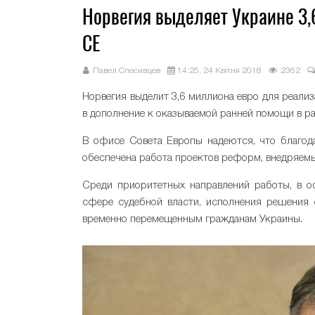
Норвегия выделяет Украине 3,
СЕ
Павел Спесивцев
14:25, 24 Квітня 2018
2362
Норвегия выделит 3,6 миллиона евро для реали
в дополнение к оказываемой ранней помощи в р
В офисе Совета Европы надеются, что благод
обеспечена работа проектов реформ, внедряемы
Среди приоритетных направлений работы, в 
сфере судебной власти, исполнения решения 
временно перемещенным гражданам Украины.