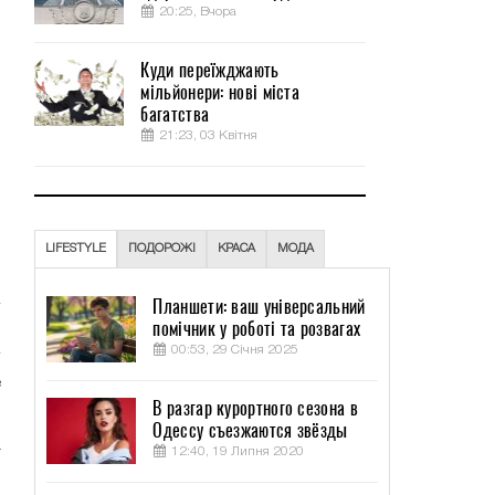
20:25, Вчора
Куди переїжджають
мільйонери: нові міста
багатства
21:23, 03 Квітня
LIFESTYLE
ПОДОРОЖІ
КРАСА
МОДА
Планшети: ваш універсальний
помічник у роботі та розвагах
00:53, 29 Січня 2025
е
В разгар курортного сезона в
Одессу съезжаются звёзды
т
12:40, 19 Липня 2020