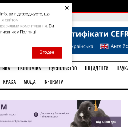
×
nfo, ви підтверджуєте, що
bal Teacher Prize-2026
ня сайтом
,
правилами коментування
. Ви
описаних у Політиці
Згоден
ТИКА
ЕКОНОМІКА
СУСПІЛЬСТВО
ІНЦИДЕНТИ
НАУК
КРАСА
МОДА
INFORMTV