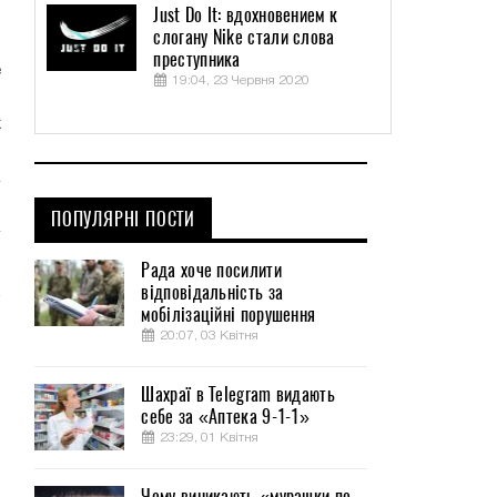
Just Do It: вдохновением к
слогану Nike стали слова
преступника
е
19:04, 23 Червня 2020
о
х
ПОПУЛЯРНІ ПОСТИ
Рада хоче посилити
відповідальність за
мобілізаційні порушення
20:07, 03 Квітня
Шахраї в Telegram видають
себе за «Аптека 9-1-1»
23:29, 01 Квітня
Чому виникають «мурашки по