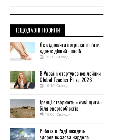
НЕЩОДАВНІ НОВИНИ
Як відновити потріскані п’яти
вдома: дієвий спосіб
19:20, Сьогодні
В Україні стартував ювілейний
Global Teacher Prize-2026
19:15, Сьогодні
Іранці створюють «живі щити»
біля енергооб’єктів
19:00, Сьогодні
Робота в Раді шкодить
здоров’ю: заява нардепа