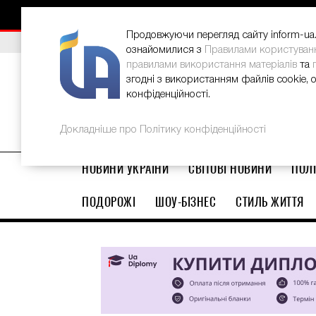
НОВИНИ
РЕКЛАМА
INFORM-UA
КОНТАКТИ
Продовжуючи перегляд сайту inform-ua.i
ВИБІР РЕДАКЦІЇ
В Україні стартував ювілейний Glo
ознайомилися з
Правилами користуван
правилами використання матеріалів
та
згодні з використанням файлів cookie, 
конфіденційності.
Докладніше про Політику конфіденційності
НОВИНИ УКРАЇНИ
СВІТОВІ НОВИНИ
ПОЛІ
ПОДОРОЖІ
ШОУ-БІЗНЕС
СТИЛЬ ЖИТТЯ