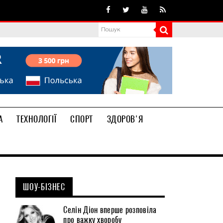
А
ТЕХНОЛОГІЇ
СПОРТ
ЗДОРОВ'Я
ШОУ-БІЗНЕС
Селін Діон вперше розповіла
про важку хворобу