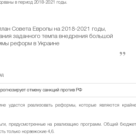
дованы в период 2018-2021 годы.
план Совета Европы на 2018-2021 годы,
ния заданного темпа внедрения большой
ммы реформ в Украине
ад
прогнозирует отмену санкций против РФ
ине удастся реализовать реформы, которые являются крайн
еньги, предусмотренные на реализацию программ. Общий бюдже
сть только норвежские 4,6.