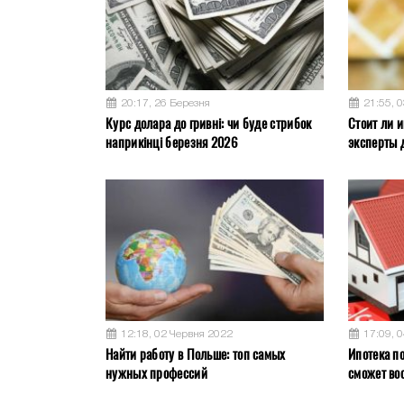
20:17, 26 Березня
21:55, 
Курс долара до гривні: чи буде стрибок
Стоит ли и
наприкінці березня 2026
эксперты 
12:18, 02 Червня 2022
17:09, 
Найти работу в Польше: топ самых
Ипотека по
нужных профессий
сможет во