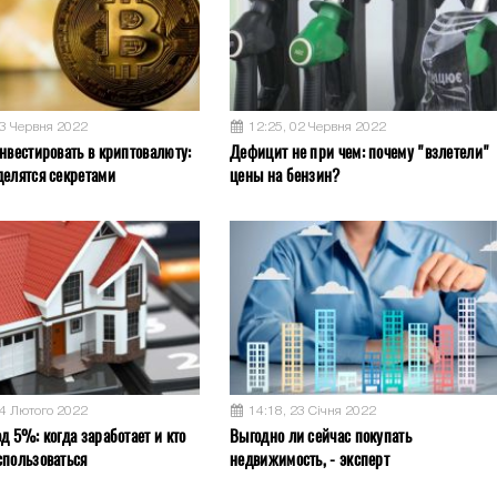
03 Червня 2022
12:25, 02 Червня 2022
нвестировать в криптовалюту:
Дефицит не при чем: почему "взлетели"
делятся секретами
цены на бензин?
04 Лютого 2022
14:18, 23 Січня 2022
д 5%: когда заработает и кто
Выгодно ли сейчас покупать
спользоваться
недвижимость, - эксперт