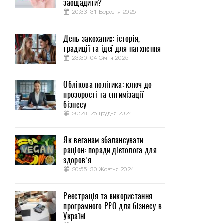
заощадити?
20:33, 31 Березня 2025
День закоханих: історія,
традиції та ідеї для натхнення
23:30, 04 Січня 2025
Облікова політика: ключ до
прозорості та оптимізації
бізнесу
20:28, 25 Грудня 2024
Як веганам збалансувати
раціон: поради дієтолога для
здоров’я
20:55, 30 Жовтня 2024
Реєстрація та використання
програмного РРО для бізнесу в
Україні