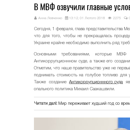
В МВФ озвучили главные усло
Анна Левченко
13:12, 01 Лютого 2018
2275
Сегодня, 1 февраля, глава представительства 
что для того, чтобы не прекращалась процеду
Украине крайне необходимо выполнить ряд треб
Основными требованиями, которые МВФ 
Антикоррупционнном суде, а также его создан
Отметим, что наше правительство уже не первы
поднимать стоимость на голубое топливо для у
Также создание
Антикоррупционнного суда
яв
опального политика Михаил Саакашвили.
Читати далі:
Мир переживает худший год со вре