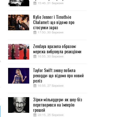
15:46, 31 Березня
Kylie Jenner і Timothée
Chalamet: що відомо про
,
стосунки зараз
,
17:50, 30 Березня
Zendaya вразила образом:
б
мережа вибухнула реакціями
.
16:55, 30 Березня
е
.
Taylor Swift знову побила
и
рекорди: що відомо про новий
реліз
16:55, 27 Березня
Зірки-мільярдери: як шоу-біз
перетворився на імперію
грошей
23:15, 25 Березня