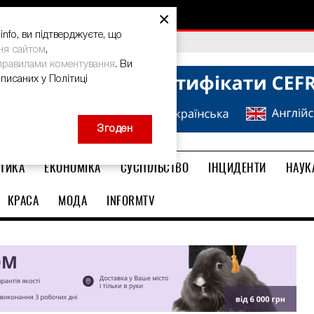
×
nfo, ви підтверджуєте, що
bal Teacher Prize-2026
ня сайтом
,
правилами коментування
. Ви
описаних у Політиці
Згоден
ТИКА
ЕКОНОМІКА
СУСПІЛЬСТВО
ІНЦИДЕНТИ
НАУК
КРАСА
МОДА
INFORMTV