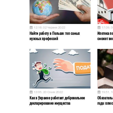
12:18, 02 Червня 2022
17:09, 
Найти работу в Польше: топ самых
Ипотека по
нужных профессий
сможет во
13:05, 20 Січня 2022
19:51, 
Как в Украине работает добровольное
Обязатель
декларирование имущества
года: плю