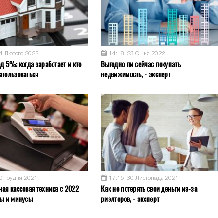
04 Лютого 2022
14:18, 23 Січня 2022
д 5%: когда заработает и кто
Выгодно ли сейчас покупать
спользоваться
недвижимость, - эксперт
10 Грудня 2021
17:15, 30 Листопада 2021
ная кассовая техника с 2022
Как не потерять свои деньги из-за
сы и минусы
риэлторов, - эксперт