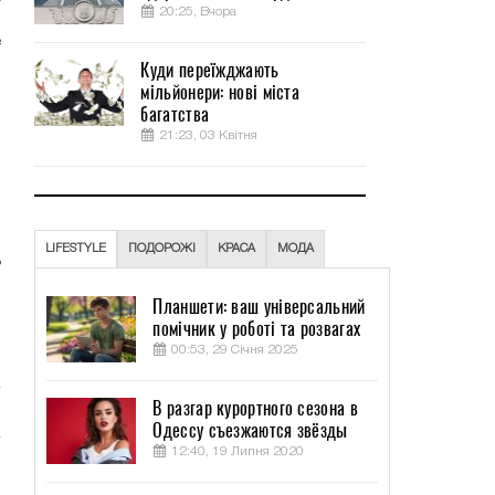
20:25, Вчора
е
Куди переїжджають
о
мільйонери: нові міста
багатства
21:23, 03 Квітня
,
м
,
LIFESTYLE
ПОДОРОЖІ
КРАСА
МОДА
ь
Планшети: ваш універсальний
помічник у роботі та розвагах
о
00:53, 29 Січня 2025
В разгар курортного сезона в
Одессу съезжаются звёзды
12:40, 19 Липня 2020