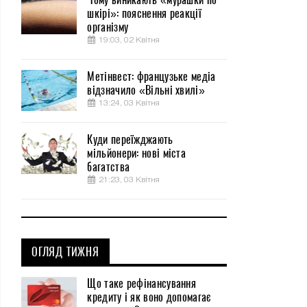
шкірі»: пояснення реакції
організму
19:03, 02 Квітня
Метінвест: французьке медіа
відзначило «Вільні хвилі»
13:24, 03 Квітня
Куди переїжджають
мільйонери: нові міста
багатства
21:23, 03 Квітня
ОГЛЯД ТИЖНЯ
Що таке рефінансування
кредиту і як воно допомагає