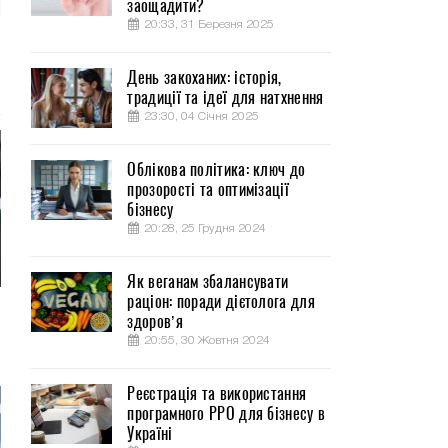
заощадити?
20:33, 31 Березня 2025
День закоханих: історія,
традиції та ідеї для натхнення
23:30, 04 Січня 2025
Облікова політика: ключ до
прозорості та оптимізації
бізнесу
20:28, 25 Грудня 2024
Як веганам збалансувати
раціон: поради дієтолога для
здоров’я
20:55, 30 Жовтня 2024
Реєстрація та використання
програмного РРО для бізнесу в
Україні