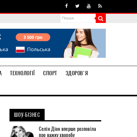
А
ТЕХНОЛОГІЇ
СПОРТ
ЗДОРОВ'Я
ШОУ-БІЗНЕС
Селін Діон вперше розповіла
про важку хворобу