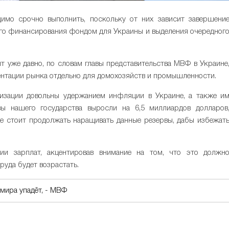
имо срочно выполнить, поскольку от них зависит завершени
го финансирования фондом для Украины и выделения очередног
т уже давно, по словам главы представительства МВФ в Украине
ентации рынка отдельно для домохозяйств и промышленности.
изации довольны удержанием инфляции в Украине, а также и
ы нашего государства выросли на 6,5 миллиардов долларов
не стоит продолжать наращивать данные резервы, дабы избежат
и зарплат, акцентировав внимание на том, что это должн
руда будет возрастать.
 мира упадёт, - МВФ