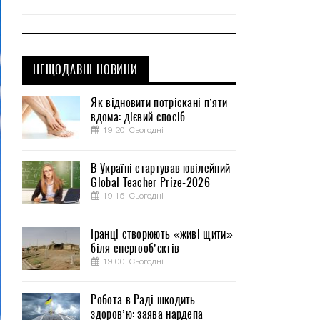
НЕЩОДАВНІ НОВИНИ
Як відновити потріскані п’яти
вдома: дієвий спосіб
19:20, Сьогодні
В Україні стартував ювілейний
Global Teacher Prize-2026
19:15, Сьогодні
Іранці створюють «живі щити»
біля енергооб’єктів
19:00, Сьогодні
Робота в Раді шкодить
здоров’ю: заява нардепа