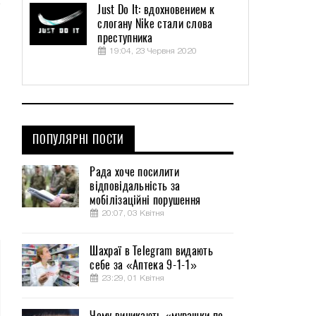
Just Do It: вдохновением к
слогану Nike стали слова
преступника
19:04, 23 Червня 2020
ПОПУЛЯРНІ ПОСТИ
Рада хоче посилити
відповідальність за
мобілізаційні порушення
20:07, 03 Квітня
Шахраї в Telegram видають
себе за «Аптека 9-1-1»
23:29, 01 Квітня
Чому виникають «мурашки по