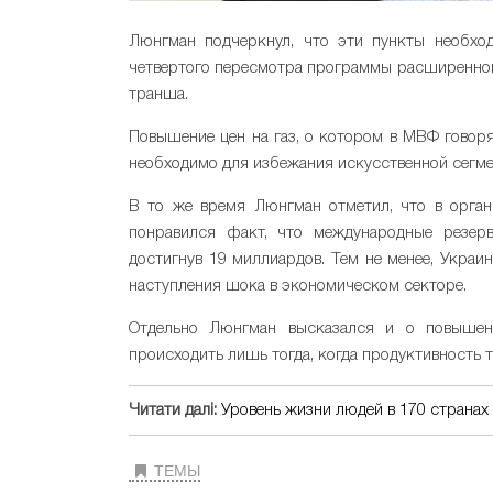
Люнгман подчеркнул, что эти пункты необход
четвертого пересмотра программы расширенно
транша.
Повышение цен на газ, о котором в МВФ говоря
необходимо для избежания искусственной сегм
В то же время Люнгман отметил, что в орган
понравился факт, что международные резерв
достигнув 19 миллиардов. Тем не менее, Украи
наступления шока в экономическом секторе.
Отдельно Люнгман высказался и о повышени
происходить лишь тогда, когда продуктивность т
Читати далі:
Уровень жизни людей в 170 странах
ТЕМЫ