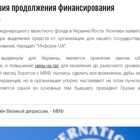
вия продолжения финансирования
0
Международного валютного фонда в Украине Йоста Люнгман заявил
ра выделения средств от организации для нашего государства
ований, передает "Информ-UA".
выдвинули для Украины, является принятие закона о
ие, и повышение
цены на газ
для населения до рыночного уровня
й месяц борется с МВФ, пытаясь сделать все возможное, дабы н
краинцев, но в организации упорно настаивают на этом пункте
ляется одной из основных тем бывшего президент Грузии 
мён Великой депрессии, - МВФ