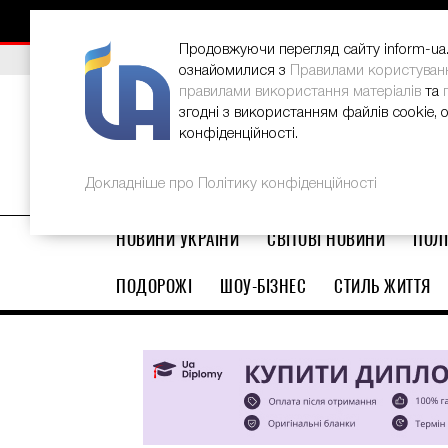
НОВИНИ
РЕКЛАМА
INFORM-UA
КОНТАКТИ
Продовжуючи перегляд сайту inform-ua.i
ВИБІР РЕДАКЦІЇ
В Україні стартував ювілейний Glo
ознайомилися з
Правилами користуван
правилами використання матеріалів
та
згодні з використанням файлів cookie, 
конфіденційності.
Докладніше про Політику конфіденційності
НОВИНИ УКРАЇНИ
СВІТОВІ НОВИНИ
ПОЛІ
ПОДОРОЖІ
ШОУ-БІЗНЕС
СТИЛЬ ЖИТТЯ