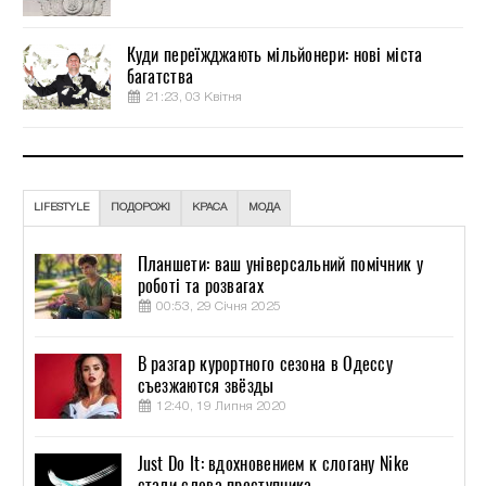
Куди переїжджають мільйонери: нові міста
багатства
21:23, 03 Квітня
LIFESTYLE
ПОДОРОЖІ
КРАСА
МОДА
Планшети: ваш універсальний помічник у
роботі та розвагах
00:53, 29 Січня 2025
В разгар курортного сезона в Одессу
съезжаются звёзды
12:40, 19 Липня 2020
Just Do It: вдохновением к слогану Nike
стали слова преступника