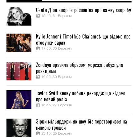
Селін Діон вперше розповіла про важку хворобу
15:46, 31 Березня
Kylie Jenner і Timothée Chalamet: що відомо про
стосунки зараз
17:50, 30 Березня
Zendaya вразила образом: мережа вибухнула
реакціями
16:55, 30 Березня
Taylor Swift знову побила рекорди: що відомо
про новий реліз
16:55, 27 Березня
Зірки-мільярдери: як шоу-біз перетворився на
імперію грошей
23:15, 25 Березня