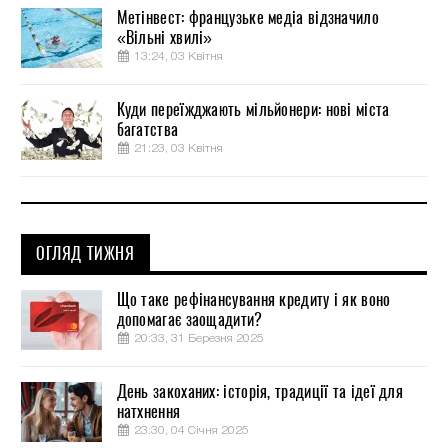
Метінвест: французьке медіа відзначило
«Вільні хвилі»
13:24, 03 Квітня
Куди переїжджають мільйонери: нові міста
багатства
21:23, 03 Квітня
ОГЛЯД ТИЖНЯ
Що таке рефінансування кредиту і як воно
допомагає заощадити?
20:33, 31 Березня 2025
День закоханих: історія, традиції та ідеї для
натхнення
23:30, 04 Січня 2025