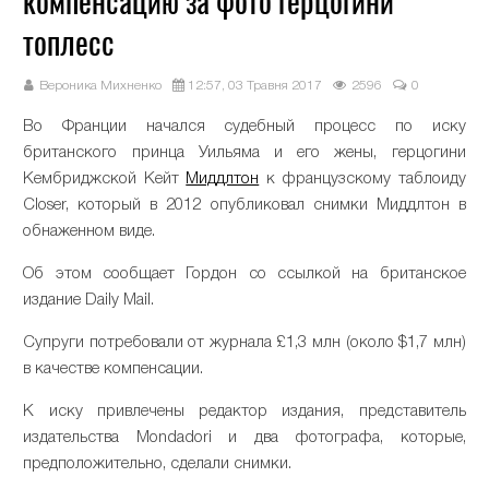
компенсацию за фото герцогини
топлесс
Вероника Михненко
12:57, 03 Травня 2017
2596
0
Во Франции начался судебный процесс по иску
британского принца Уильяма и его жены, герцогини
Кембриджской Кейт
Миддлтон
к французскому таблоиду
Closer, который в 2012 опубликовал снимки Миддлтон в
обнаженном виде.
Об этом сообщает Гордон со ссылкой на британское
издание Daily Mail.
Супруги потребовали от журнала £1,3 млн (около $1,7 млн)
в качестве компенсации.
К иску привлечены редактор издания, представитель
издательства Mondadori и два фотографа, которые,
предположительно, сделали снимки.