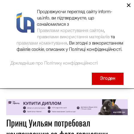
×
НОВИНИ
РЕКЛАМА
INFORM-UA
КОНТАКТИ
Продовжуючи перегляд сайту inform-
ua.info, ви підтверджуєте, що
ознайомилися з
Правилами користування сайтом
,
правилами використання матеріалів
та
правилами коментування
. Ви згодні з використанням
файлів cookie, описаних у Політиці конфіденційності.
Докладніше про Політику конфіденційності
Згоден
Принц Уильям потребовал