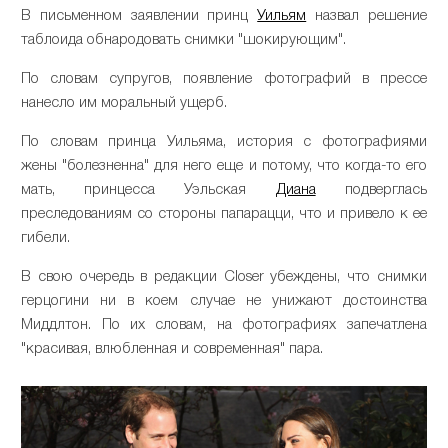
В письменном заявлении принц
Уильям
назвал решение
таблоида обнародовать снимки "шокирующим".
По словам супругов, появление фотографий в прессе
нанесло им моральный ущерб.
По словам принца Уильяма, история с фотографиями
жены "болезненна" для него еще и потому, что когда-то его
мать, принцесса Уэльская
Диана
подверглась
преследованиям со стороны папарацци, что и привело к ее
гибели.
В свою очередь в редакции Closer убеждены, что снимки
герцогини ни в коем случае не унижают достоинства
Миддлтон. По их словам, на фотографиях запечатлена
"красивая, влюбленная и современная" пара.