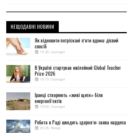
НЕЩОДАВНІ НОВИНИ
Як відновити потріскані п’яти вдома: дієвий
спосіб
19:20, Сьогодні
В Україні стартував ювілейний Global Teacher
Prize-2026
19:15, Сьогодні
Іранці створюють «живі щити» біля
енергооб’єктів
19:00, Сьогодні
Робота в Раді шкодить здоров’ю: заява нардепа
20:25, Вчора