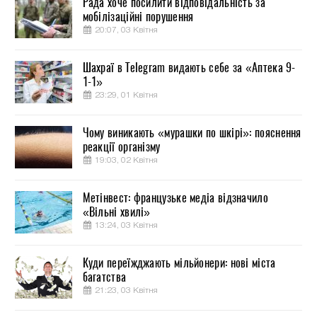
Рада хоче посилити відповідальність за
мобілізаційні порушення
20:07, 03 Квітня
Шахраї в Telegram видають себе за «Аптека 9-
1-1»
23:29, 01 Квітня
Чому виникають «мурашки по шкірі»: пояснення
реакції організму
19:03, 02 Квітня
Метінвест: французьке медіа відзначило
«Вільні хвилі»
13:24, 03 Квітня
Куди переїжджають мільйонери: нові міста
багатства
21:23, 03 Квітня