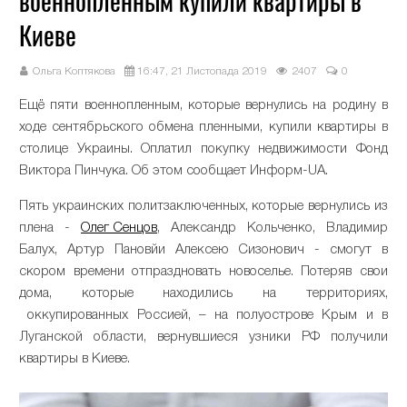
военнопленным купили квартиры в
Киеве
Ольга Коптякова
16:47, 21 Листопада 2019
2407
0
Ещё пяти военнопленным, которые вернулись на родину в
ходе сентябрьского обмена пленными, купили квартиры в
столице Украины. Оплатил покупку недвижимости Фонд
Виктора Пинчука. Об этом сообщает Информ-UA.
Пять украинских политзаключенных, которые вернулись из
плена -
Олег Сенцов
, Александр Кольченко, Владимир
Балух, Артур Пановйи Алексею Сизонович - смогут в
скором времени отпраздновать новоселье. Потеряв свои
дома, которые находились на территориях,
оккупированных Россией, – на полуострове Крым и в
Луганской области, вернувшиеся узники РФ получили
квартиры в Киеве.