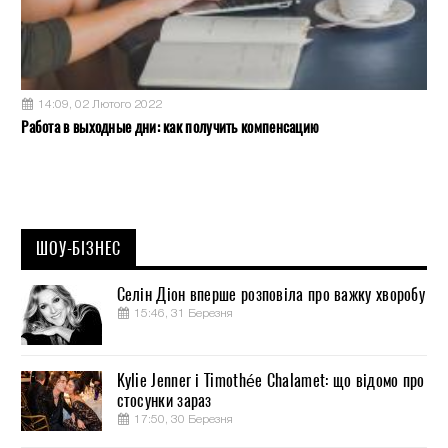
14:09, 02 Лютого 2022
Работа в выходные дни: как получить компенсацию
ШОУ-БІЗНЕС
Селін Діон вперше розповіла про важку хворобу
15:46, 31 Березня
Kylie Jenner і Timothée Chalamet: що відомо про
стосунки зараз
17:50, 30 Березня