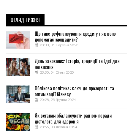
ОГЛЯД ТИЖНЯ
Що таке рефінансування кредиту і як воно
допомагає заощадити?
20:33, 31 Березня 2025
День закоханих: історія, традиції та ідеї для
натхнення
23:30, 04 Січня 2025
Облікова політика: ключ до прозорості та
оптимізації бізнесу
20:28, 25 Грудня 2024
Як веганам збалансувати раціон: поради
дієтолога для здоров’я
20:55, 30 Жовтня 2024