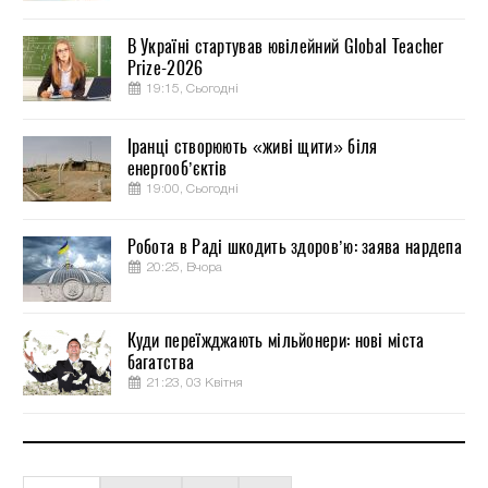
В Україні стартував ювілейний Global Teacher
Prize-2026
19:15, Сьогодні
Іранці створюють «живі щити» біля
енергооб’єктів
19:00, Сьогодні
Робота в Раді шкодить здоров’ю: заява нардепа
20:25, Вчора
Куди переїжджають мільйонери: нові міста
багатства
21:23, 03 Квітня