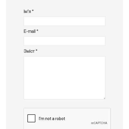
Ім’я *
E-mail *
Зміст *