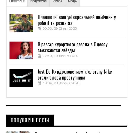
LIFESTYLE
ПОДОРОЖІ
КРАСА
МОДА
Планшети: ваш універсальний помічник у
роботі та розвагах
00:53, 29 Січня 2025
В разгар курортного сезона в Одессу
съезжаются звёзды
12:40, 19 Липня 2020
Just Do It: вдохновением к слогану Nike
стали слова преступника
19:04, 23 Червня 2020
ПОПУЛЯРНІ ПОСТИ