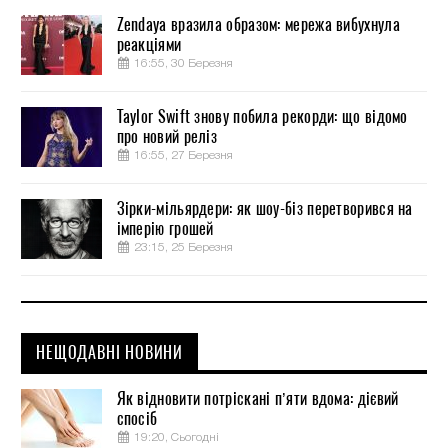
Zendaya вразила образом: мережа вибухнула
реакціями
16:55, 30 Березня
Taylor Swift знову побила рекорди: що відомо
про новий реліз
16:55, 27 Березня
Зірки-мільярдери: як шоу-біз перетворився на
імперію грошей
23:15, 25 Березня
НЕЩОДАВНІ НОВИНИ
Як відновити потріскані п’яти вдома: дієвий
спосіб
19:20, Сьогодні