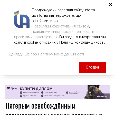
×
НОВИНИ
РЕКЛАМА
INFORM-UA
КОНТАКТИ
Продовжуючи перегляд сайту inform-
ua.info, ви підтверджуєте, що
ознайомилися з
Правилами користування сайтом
,
правилами використання матеріалів
та
правилами коментування
. Ви згодні з використанням
файлів cookie, описаних у Політиці конфіденційності.
Докладніше про Політику конфіденційності
Згоден
Пятерым освобождённым