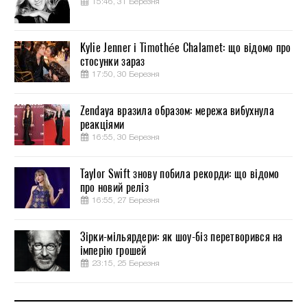
15:46, 31 Березня
Kylie Jenner і Timothée Chalamet: що відомо про
стосунки зараз
17:50, 30 Березня
Zendaya вразила образом: мережа вибухнула
реакціями
16:55, 30 Березня
Taylor Swift знову побила рекорди: що відомо
про новий реліз
16:55, 27 Березня
Зірки-мільярдери: як шоу-біз перетворився на
імперію грошей
23:15, 25 Березня