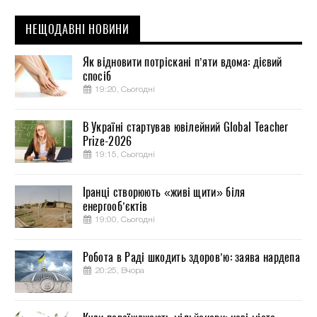
НЕЩОДАВНІ НОВИНИ
Як відновити потріскані п’яти вдома: дієвий
спосіб
19:20, Сьогодні
В Україні стартував ювілейний Global Teacher
Prize-2026
19:15, Сьогодні
Іранці створюють «живі щити» біля
енергооб’єктів
19:00, Сьогодні
Робота в Раді шкодить здоров’ю: заява нардепа
20:25, Вчора