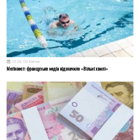
13:24, 03 Квітня
Метінвест: французьке медіа відзначило «Вільні хвилі»