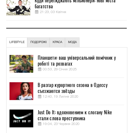
Куди переїжджають мільйонери: нові міста
багатства
21:23, 03 Квітня
LIFESTYLE
ПОДОРОЖІ
КРАСА
МОДА
Планшети: ваш універсальний помічник у
роботі та розвагах
00:53, 29 Січня 2025
В разгар курортного сезона в Одессу
съезжаются звёзды
12:40, 19 Липня 2020
Just Do It: вдохновением к слогану Nike
стали слова преступника
19:04, 23 Червня 2020