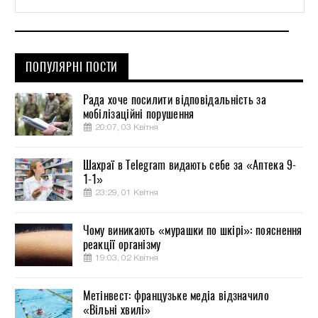
ПОПУЛЯРНІ ПОСТИ
Рада хоче посилити відповідальність за
мобілізаційні порушення
20:07, 03 Квітня
Шахраї в Telegram видають себе за «Аптека 9-
1-1»
23:29, 01 Квітня
Чому виникають «мурашки по шкірі»: пояснення
реакції організму
19:03, 02 Квітня
Метінвест: французьке медіа відзначило
«Вільні хвилі»