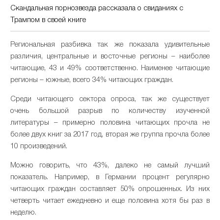
Скандальная порнозвезда рассказала о свиданиях с
Трампом в своей книге
Региональная разбивка так же показала удивительные
различия, центральные и восточные регионы – наиболее
читающие, 43 и 49% соответственно. Наименее читающие
регионы – южные, всего 34% читающих граждан.
Среди читающего сектора опроса, так же существует
очень большой разрыв по количеству изученной
литературы – примерно половина читающих прочла не
более двух книг за 2017 год, вторая же группа прочла более
10 произведений.
Можно говорить, что 43%, далеко не самый лучший
показатель. Например, в Германии процент регулярно
читающих граждан составляет 50% опрошенных. Из них
четверть читает ежедневно и еще половина хотя бы раз в
неделю.