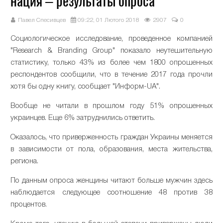
нация – результаты опроса
Павел Спесивцев
09:22, 01 Лютого 2018
2907
0
Социологическое исследование, проведенное компанией
"Research & Branding Group" показало неутешительную
статистику, только 43% из более чем 1800 опрошенных
респондентов сообщили, что в течение 2017 года прочли
хотя бы одну книгу, сообщает "Информ-UA".
Вообще не читали в прошлом году 51% опрошенных
украинцев. Еще 6% затруднились ответить.
Оказалось, что приверженность граждан Украины меняется
в зависимости от пола, образования, места жительства,
региона.
По данным опроса женщины читают больше мужчин здесь
наблюдается следующее соотношение 48 против 38
процентов.