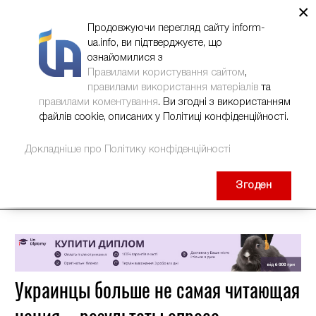
×
НОВИНИ
РЕКЛАМА
INFORM-UA
КОНТАКТИ
Продовжуючи перегляд сайту inform-
ua.info, ви підтверджуєте, що
ознайомилися з
Правилами користування сайтом
,
правилами використання матеріалів
та
правилами коментування
. Ви згодні з використанням
файлів cookie, описаних у Політиці конфіденційності.
Докладніше про Політику конфіденційності
Згоден
Украинцы больше не самая читающая