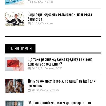
13:24, 03 Квітня
Куди переїжджають мільйонери: нові міста
багатства
21:23, 03 Квітня
ОГЛЯД ТИЖНЯ
Що таке рефінансування кредиту і як воно
допомагає заощадити?
20:33, 31 Березня 2025
День закоханих: історія, традиції та ідеї для
натхнення
23:30, 04 Січня 2025
Облікова політика: ключ до прозорості та